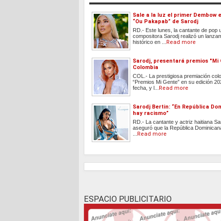
Sale a la luz el primer Dembow 
“Ou Pakapab” de Sarodj
RD.- Este lunes, la cantante de pop 
compositora Sarodj realizó un lanza
histórico en ...
Read more
Sarodj, presentará premios "Mi
Colombia
COL.- La prestigiosa premiación co
“Premios Mi Gente” en su edición 20
fecha, y l...
Read more
Sarodj Bertin: “En República Do
hay racismo”
RD.- La cantante y actriz haitiana Sar
aseguró que la República Dominican
...
Read more
ESPACIO PUBLICITARIO