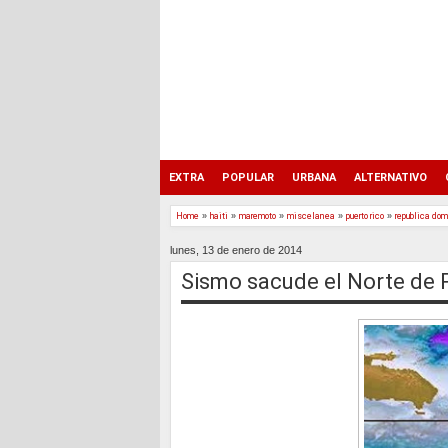
EXTRA
POPULAR
URBANA
ALTERNATIVO
Home
»
haiti
»
maremoto
»
miscelanea
»
puerto rico
»
republica do
lunes, 13 de enero de 2014
Sismo sacude el Norte de 