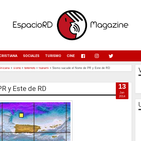
menu
CRISTIANA
SOCIALES
TURISMO
CINE
minicana
»
sismo
»
terremoto
»
tsunami
»
Sismo sacude el Norte de PR y Este de RD
13
PR y Este de RD
Jan
2014