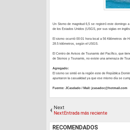
Un Sismo de magnitud 6,5 se registró este domingo a u
de los Estados Unidos (USGS, por sus siglas en inglés
El sismo ocurrió 00:01 hora local a 56 Kilómetros de H
28.5 kilómetros, según el USGS.
El Centro de Avisos de Tsunamis del Pacífico, que tien
de Sismos y Tsunamis, no existe una amenaza de Tsun
Agregado:
El sismo se sintió en la región este de República Domi
apuntaron la casualidad ya que ese mismo día se cumpl
Fuente: JCasdado / Mail: jcasadoc@hotmail.com
Next
NextEntrada más reciente
RECOMENDADOS