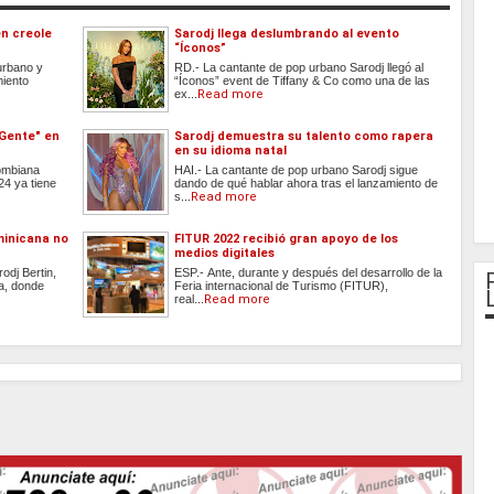
en creole
Sarodj llega deslumbrando al evento
“Íconos”
urbano y
RD.- La cantante de pop urbano Sarodj llegó al
miento
“Íconos” event de Tiffany & Co como una de las
ex...
Read more
 Gente" en
Sarodj demuestra su talento como rapera
en su idioma natal
lombiana
HAI.- La cantante de pop urbano Sarodj sigue
24 ya tiene
dando de qué hablar ahora tras el lanzamiento de
s...
Read more
minicana no
FITUR 2022 recibió gran apoyo de los
medios digitales
odj Bertin,
ESP.- Ante, durante y después del desarrollo de la
a, donde
Feria internacional de Turismo (FITUR),
real...
Read more