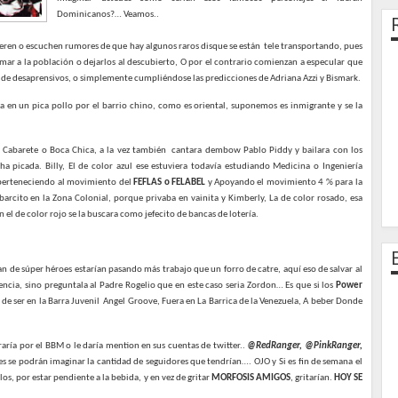
Dominicanos?… Veamos..
nteren o escuchen rumores de que hay algunos raros disque se están
tele transportando, pues
larmar a la población o dejarlos al descubierto, O por el contrario comienzan a especular que
s de desaprensivos, o simplemente cumpliéndose las predicciones de Adriana Azzi y Bismark.
jara en un pica pollo por el barrio chino, como es oriental, suponemos es inmigrante y se la
, Cabarete o Boca Chica, a la vez también
cantara dembow Pablo Piddy y bailara con los
a picada. Billy, El de color azul ese estuviera todavía estudiando Medicina o Ingeniería
 perteneciendo al movimiento del
FEFLAS o FELABEL
y Apoyando el movimiento 4 % para la
arcito en la Zona Colonial, porque privaba en vainita y Kimberly, La de color rosado, esa
 el de color rojo se la buscara como jefecito de bancas de lotería.
an de súper héroes estarían pasando más trabajo que un forro de catre, aquí eso de salvar al
encia, sino preguntala al Padre Rogelio que en este caso seria Zordon… Es que si los
Power
e ser en la Barra Juvenil
Angel Groove, Fuera en La Barrica de la Venezuela, A beber Donde
raría por el BBM o le daría mention en sus cuentas de twitter..
@RedRanger, @PinkRanger,
es se podrán imaginar la cantidad de seguidores que tendrían…. OJO y Si es fin de semana el
s, por estar pendiente a la bebida, y en vez de gritar
MORFOSIS AMIGOS
, gritarían.
HOY SE