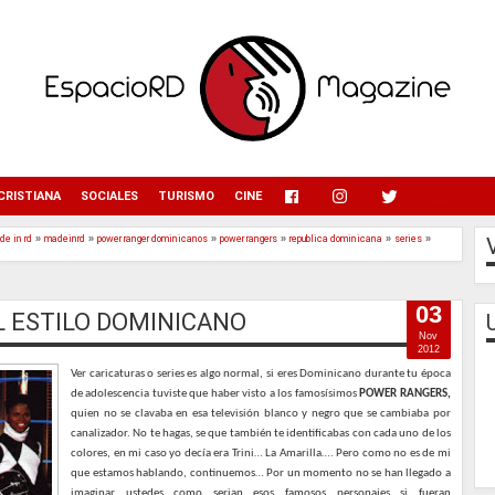
menu
CRISTIANA
SOCIALES
TURISMO
CINE
de in rd
»
madeinrd
»
power ranger dominicanos
»
power rangers
»
republica dominicana
»
series
»
03
 ESTILO DOMINICANO
Nov
2012
Ver caricaturas o series es algo normal, si eres Dominicano durante tu época
de adolescencia tuviste que haber visto a los famosísimos
POWER RANGERS,
quien no se clavaba en esa televisión blanco y negro que se cambiaba por
canalizador. No te hagas, se que también te identificabas con cada uno de los
colores, en mi caso yo decía era Trini… La Amarilla…. Pero como no es de mi
que estamos hablando, continuemos… Por un momento no se han llegado a
imaginar ustedes como serian esos famosos personajes si fueran