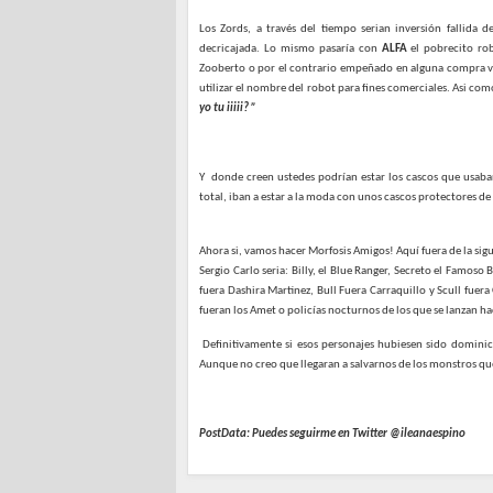
Los Zords, a través del tiempo serian inversión fallid
decricajada. Lo mismo pasaría con
ALFA
el pobrecito ro
Zooberto o por el contrario empeñado en alguna compra 
utilizar el nombre del robot para fines comerciales. Asi como
yo tu iiiii? ”
Y
donde creen ustedes podrían estar los cascos que usaba
total, iban a estar a la moda con unos cascos protectores de
Ahora si, vamos hacer Morfosis Amigos! Aquí fuera de la sig
Sergio Carlo seria: Billy, el Blue Ranger, Secreto el Famoso
fuera Dashira Martinez, Bull Fuera Carraquillo y Scull fuer
fueran los Amet o policías nocturnos de los que se lanzan ha
Definitivamente si esos personajes hubiesen sido dominica
Aunque no creo que llegaran a salvarnos de los monstros qu
PostData: Puedes seguirme en Twitter @ileanaespino