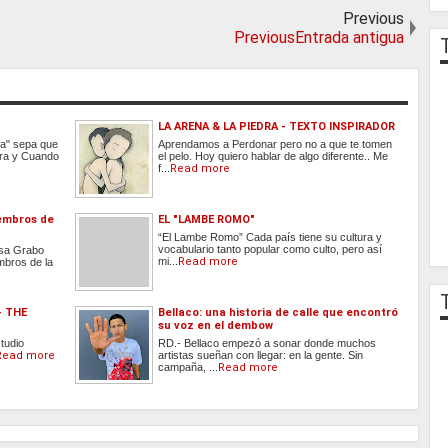
Previous
PreviousEntrada antigua
LA ARENA & LA PIEDRA - TEXTO INSPIRADOR
na" sepa que
Aprendamos a Perdonar pero no a que te tomen
rra y Cuando
el pelo. Hoy quiero hablar de algo diferente.. Me
f...
Read more
iembros de
EL "LAMBE ROMO"
“El Lambe Romo” Cada país tiene su cultura y
vocabulario tanto popular como culto, pero así
sa Grabo
mi...
Read more
mbros de la
- THE
Bellaco: una historia de calle que encontró
su voz en el dembow
tudio
RD.- Bellaco empezó a sonar donde muchos
Read more
artistas sueñan con llegar: en la gente. Sin
campaña, ...
Read more