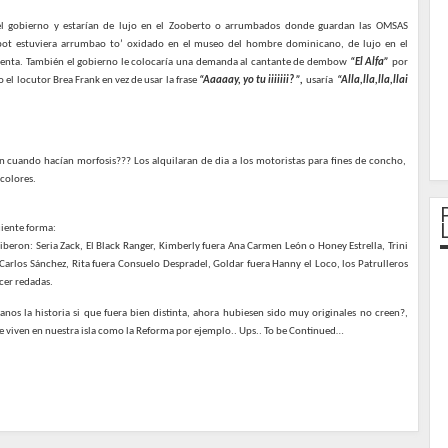
a del gobierno y estarían de lujo en el Zooberto o arrumbados donde guardan las OMSAS
bot estuviera arrumbao to’ oxidado en el museo del hombre dominicano, de lujo en el
venta. También el gobierno le colocaría una demanda al cantante de dembow
“El Alfa”
por
 el locutor Brea Frank en vez de usar la frase
“Aaaaay, yo tu iiiiiii? ”,
usaría
“Alla,lla,lla,llai
n cuando hacían morfosis??? Los alquilaran de dia a los motoristas para fines de concho,
 colores.
uiente forma:
 Biberon: Seria Zack, El Black Ranger, Kimberly fuera Ana Carmen León o Honey Estrella, Trini
a Carlos Sánchez, Rita fuera Consuelo Despradel, Goldar fuera Hanny el Loco, los Patrulleros
cer redadas.
nos la historia si que fuera bien distinta, ahora hubiesen sido muy originales no creen?,
e viven en nuestra isla como la Reforma por ejemplo.. Ups.. To be Continued…