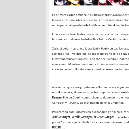
Lo primero es que desde Nuria, Alicia Ortega y Cavada se e
le caen atrás para saber si es cierto, sin descansar hasta a
eso es parte de la profesia de los Maya cumpliéndose, Secta
En el caso de Trini, la de color amarillo, esa de día traba
busca en eso del negocio de los Pica Pollo u Centro de uñas.
Zack, el color negro, ese fuera Sanky Panky en Las Terrena
Morenos Feo,
ya que eso de súper héroe no le deja much
Electromecanica en la UASD, cogiendo su luchita el pobre
educación.
Mientras que Tommy, El verde, ese tuviera un b
viviera en Arrollo Hondo y fuera maestra de un colegio, Jason
A la verdad que si ese grupito fuera Dominicano y se guillar
mundo no deja, al contrario, se le complicaría mas la exist
Rangers
Fueran Dominicanos, el punto de encuentro en vez d
Correa en Villa Consuelo o En Bakkus ahí en la Churchill.
Para Zordon comunicarse con esa pandilla de tigueres les ti
@BlueRanger, @YellowRanger, @GreenRanger
…. Ya usted
pobre Zordon cogería pila de lucha para comunicarse con ello
BEEEBE!...