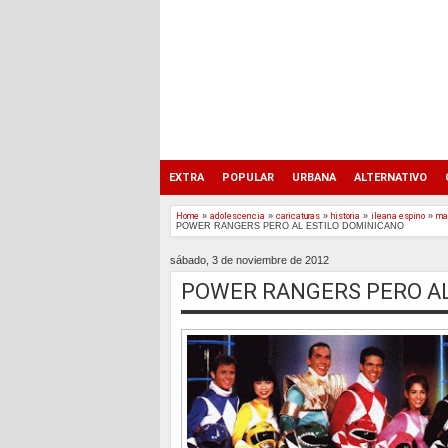
EXTRA
POPULAR
URBANA
ALTERNATIVO
Home
»
adolescencia
»
caricaturas
»
historia
»
ileana espino
»
ma
POWER RANGERS PERO AL ESTILO DOMINICANO
sábado, 3 de noviembre de 2012
POWER RANGERS PERO AL