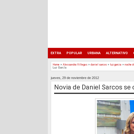
EXTRA
POPULAR
URBANA
ALTERNATIVO
Home
»
Alessandra Villegas
»
daniel sarcos
»
luz garcia
»
noche d
Luz García
jueves, 29 de noviembre de 2012
Novia de Daniel Sarcos se 