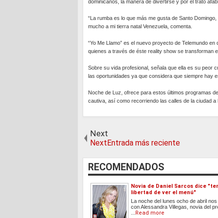
dominicanos, la manera de divertirse y por el trato afa
“La rumba es lo que más me gusta de Santo Domingo, he
mucho a mi tierra natal Venezuela, comenta.
“Yo Me Llamo” es el nuevo proyecto de Telemundo en d
quienes a través de éste reality show se transforman e
Sobre su vida profesional, señala que ella es su peor 
las oportunidades ya que considera que siempre hay es
Noche de Luz, ofrece para estos últimos programas de
cautiva, así como recorriendo las calles de la ciudad a
Next
NextEntrada más reciente
RECOMENDADOS
Novia de Daniel Sarcos dice "te
libertad de ver el menú"
La noche del lunes ocho de abril no
con Alessandra Villegas, novia del p
...
Read more