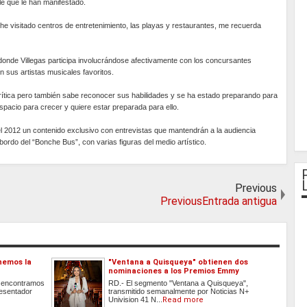
ble que le han manifestado.
 visitado centros de entretenimiento, las playas y restaurantes, me recuerda
onde Villegas participa involucrándose afectivamente con los concursantes
n sus artistas musicales favoritos.
crítica pero también sabe reconocer sus habilidades y se ha estado preparando para
pacio para crecer y quiere estar preparada para ello.
l 2012 un contenido exclusivo con entrevistas que mantendrán a la audiencia
 bordo del “Bonche Bus”, con varias figuras del medio artístico.
Previous
PreviousEntrada antigua
nemos la
"Ventana a Quisqueya" obtienen dos
nominaciones a los Premios Emmy
s encontramos
RD.- El segmento "Ventana a Quisqueya",
resentador
transmitido semanalmente por Noticias N+
Univision 41 N...
Read more