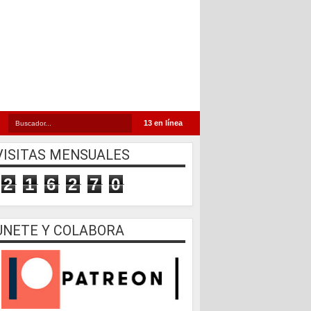
13 en línea
VISITAS MENSUALES
2
1
6
2
7
0
UNETE Y COLABORA