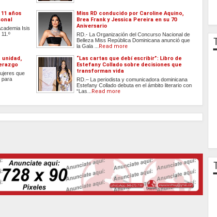
 11 años
Miss RD conducido por Caroline Aquino,
sonal
Brea Frank y Jessica Pereira en su 70
Aniversario
Academia Isis
 11.º
RD.- La Organización del Concurso Nacional de
Belleza Miss República Dominicana anunció que
la Gala ...
Read more
a unidad,
“Las cartas que debí escribir”: Libro de
derazgo
Estefany Collado sobre decisiones que
transforman vida
Mujeres que
o para
RD.– La periodista y comunicadora dominicana
Estefany Collado debuta en el ámbito literario con
“Las...
Read more