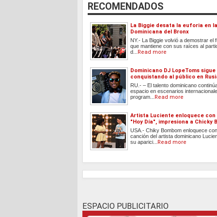
RECOMENDADOS
La Biggie desata la euforia en 
Dominicana del Bronx
NY.- La Biggie volvió a demostrar el 
que mantiene con sus raíces al parti
d...
Read more
Dominicano DJ LopeToms sigue
conquistando al público en Rusi
RU.- – El talento dominicano contin
espacio en escenarios internacionale
program...
Read more
Artista Luciente enloquece con
"Hoy Día", impresiona a Chicky
USA.- Chiky Bombom enloquece con
canción del artista dominicano Lucie
su aparici...
Read more
ESPACIO PUBLICITARIO