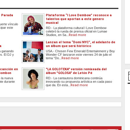
la Parada
Plataforma “I Love Dembow” reconoce a
talentos que aportan a este genero
musical
fuerte vínculo
cipar este
RD.- La plataforma cultural I Love Dembow
celebró la rueda de prensa oficial en Lumae
Studios, en Sa...
Read more
Lanzan el tema “Domi NYC”, el adelanto de
a
un álbum que será histórico
úa ganando
USA.- Chosen Few Emerald Entertainment y Boy
s. El DJ y
Wonder CF lanzaron este viernes 24 de julio el
tema “Do...
Read more
 canción en
"LA GOLOTEKA" versión remixeada del
 Bombon
álbum "GOLOSA" de Letón Pé
 la nueva
RD.- La cantautora dominicana continúa
nte durante
innovando su propuesta artística en cada paso
que da. En esta...
Read more