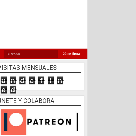
22 en línea
VISITAS MENSUALES
u
n
d
e
f
i
n
e
d
UNETE Y COLABORA