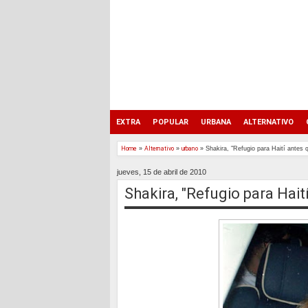
EXTRA
POPULAR
URBANA
ALTERNATIVO
Home
»
Alternativo
»
urbano
»
Shakira, "Refugio para Haití antes 
jueves, 15 de abril de 2010
Shakira, "Refugio para Hait