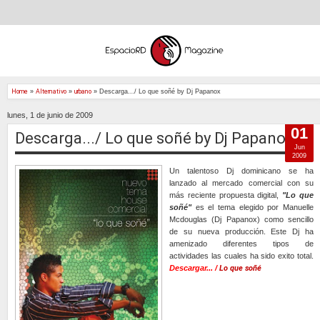
Home
»
Alternativo
»
urbano
»
Descarga.../ Lo que soñé by Dj Papanox
lunes, 1 de junio de 2009
01
Descarga.../ Lo que soñé by Dj Papanox
Jun
2009
Un talentoso Dj dominicano se ha
lanzado al mercado comercial con su
más reciente propuesta digital,
"Lo que
soñé"
es el tema elegido por Manuelle
Mcdouglas (Dj Papanox) como sencillo
de su nueva producción. Este Dj ha
amenizado diferentes tipos de
actividades las cuales ha sido exito total.
Descargar... /
Lo que soñé