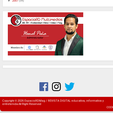
►
2007
(54)
Copyright ©
2026
EspacioRDMag / REVISTA DIGITAL educativa, informativa y
entretenida
All Right Reserved
COD