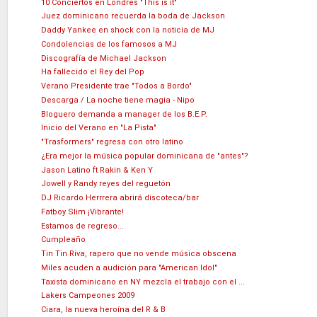
10 Conciertos en Londres "This is it"
Juez dominicano recuerda la boda de Jackson
Daddy Yankee en shock con la noticia de MJ
Condolencias de los famosos a MJ
Discografía de Michael Jackson
Ha fallecido el Rey del Pop
Verano Presidente trae "Todos a Bordo"
Descarga / La noche tiene magia - Nipo
Bloguero demanda a manager de los B.E.P.
Inicio del Verano en "La Pista"
"Trasformers" regresa con otro latino
¿Era mejor la música popular dominicana de "antes"?
Jason Latino ft Rakin & Ken Y
Jowell y Randy reyes del reguetón
DJ Ricardo Herrrera abrirá discoteca/bar
Fatboy Slim ¡Vibrante!
Estamos de regreso...
Cumpleaño
Tin Tin Riva, rapero que no vende música obscena
Miles acuden a audición para "American Idol"
Taxista dominicano en NY mezcla el trabajo con el ...
Lakers Campeones 2009
Ciara, la nueva heroína del R & B