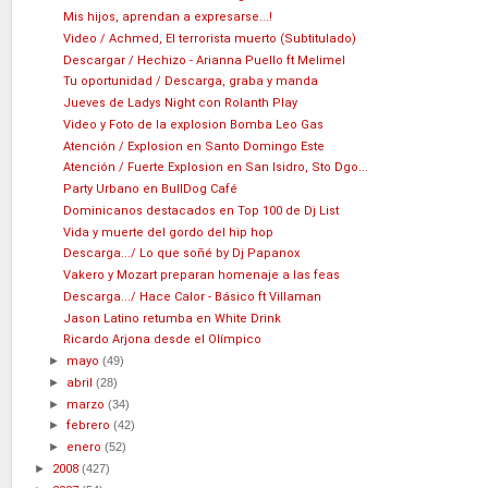
Mis hijos, aprendan a expresarse...!
Video / Achmed, El terrorista muerto (Subtitulado)
Descargar / Hechizo - Arianna Puello ft Melimel
Tu oportunidad / Descarga, graba y manda
Jueves de Ladys Night con Rolanth Play
Video y Foto de la explosion Bomba Leo Gas
Atención / Explosion en Santo Domingo Este
Atención / Fuerte Explosion en San Isidro, Sto Dgo...
Party Urbano en BullDog Café
Dominicanos destacados en Top 100 de Dj List
Vida y muerte del gordo del hip hop
Descarga.../ Lo que soñé by Dj Papanox
Vakero y Mozart preparan homenaje a las feas
Descarga.../ Hace Calor - Básico ft Villaman
Jason Latino retumba en White Drink
Ricardo Arjona desde el Olímpico
►
mayo
(49)
►
abril
(28)
►
marzo
(34)
►
febrero
(42)
►
enero
(52)
►
2008
(427)