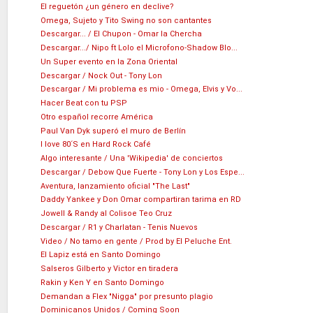
El reguetón ¿un género en declive?
Omega, Sujeto y Tito Swing no son cantantes
Descargar... / El Chupon - Omar la Chercha
Descargar.../ Nipo ft Lolo el Microfono-Shadow Blo...
Un Super evento en la Zona Oriental
Descargar / Nock Out - Tony Lon
Descargar / Mi problema es mio - Omega, Elvis y Vo...
Hacer Beat con tu PSP
Otro español recorre América
Paul Van Dyk superó el muro de Berlín
I love 80´S en Hard Rock Café
Algo interesante / Una 'Wikipedia' de conciertos
Descargar / Debow Que Fuerte - Tony Lon y Los Espe...
Aventura, lanzamiento oficial "The Last"
Daddy Yankee y Don Omar compartiran tarima en RD
Jowell & Randy al Colisoe Teo Cruz
Descargar / R1 y Charlatan - Tenis Nuevos
Video / No tamo en gente / Prod by El Peluche Ent.
El Lapiz está en Santo Domingo
Salseros Gilberto y Victor en tiradera
Rakin y Ken Y en Santo Domingo
Demandan a Flex "Nigga" por presunto plagio
Dominicanos Unidos / Coming Soon