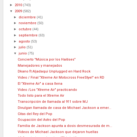
►
2010
(743)
▼
2009
(582)
►
diciembre
(41)
►
noviembre
(50)
►
octubre
(44)
►
septiembre
(63)
►
agosto
(53)
►
julio
(51)
▼
junio
(75)
Concierto "Música por los Haitises"
Manejadores y manejados
Dkano ft Aljadaqui Unplugged en Hard Rock
Video / Final "Xtreme Air Motocross FreeStyel" en RD
El "Xtreme Air" a casa llena
Video /Los "Xtreme Air" practicando
Todo listo para el Xtreme Air
Transcripción de llamada al 911 sobre MJ
Divulgan llamada de casa de Michael Jackson a emer...
Citas del Rey del Pop
Ocupación del Astro del Pop
Familia de Jackson apunta a dosis desmesurada de m...
Videos de Michael Jackson que dejaron huellas