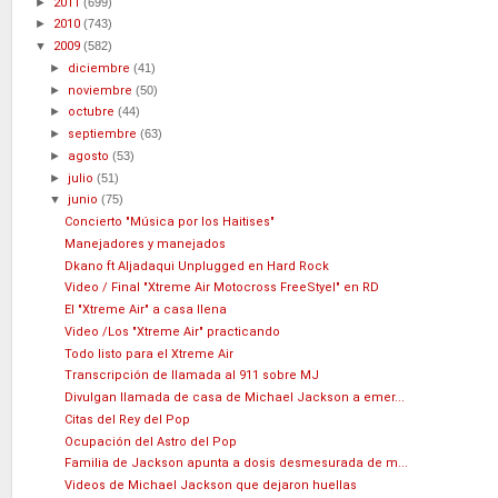
►
2011
(699)
►
2010
(743)
▼
2009
(582)
►
diciembre
(41)
►
noviembre
(50)
►
octubre
(44)
►
septiembre
(63)
►
agosto
(53)
►
julio
(51)
▼
junio
(75)
Concierto "Música por los Haitises"
Manejadores y manejados
Dkano ft Aljadaqui Unplugged en Hard Rock
Video / Final "Xtreme Air Motocross FreeStyel" en RD
El "Xtreme Air" a casa llena
Video /Los "Xtreme Air" practicando
Todo listo para el Xtreme Air
Transcripción de llamada al 911 sobre MJ
Divulgan llamada de casa de Michael Jackson a emer...
Citas del Rey del Pop
Ocupación del Astro del Pop
Familia de Jackson apunta a dosis desmesurada de m...
Videos de Michael Jackson que dejaron huellas