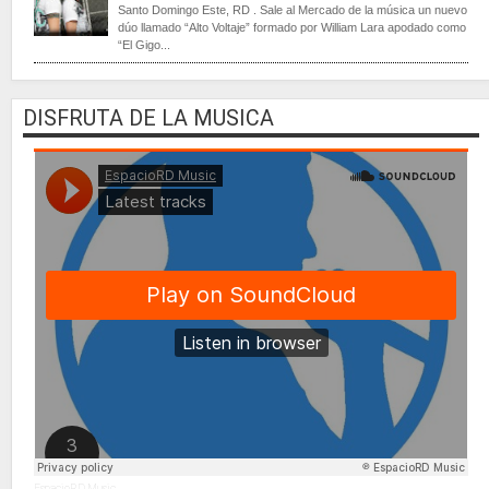
Santo Domingo Este, RD . Sale al Mercado de la música un nuevo
dúo llamado “Alto Voltaje” formado por William Lara apodado como
“El Gigo...
DISFRUTA DE LA MUSICA
EspacioRD Music