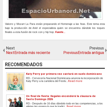
Vakero y Mozart La Para están preparando el Homenaje a las feas. Este tema esta
bajo la producción de Ariel el especialista quien se encuentra dándole los toques
finales a esta fusión de rock con y hip hop.
Fuente...
Next
Previous
NextEntrada más reciente
PreviousEntrada antigua
RECOMENDADOS
Katy Perry por primera vez cantará en suelo dominicano
RD.- Cervecería Nacional Dominicana anuncia la incorporación de
Katy Perry a la cartelera del Festiv...
Read more
Un final de fiesta: Ilegales encenderá la clausura de
Santo Domingo 2026
RD.- Después de 16 días dándolo todo en las competencias, a los
atletas les espera lo que la tradici...
Read more