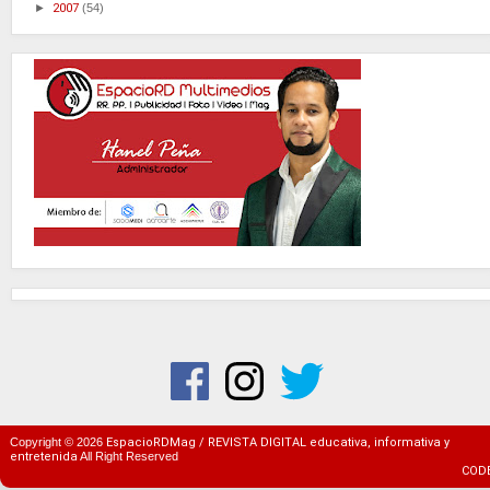
►
2007
(54)
Copyright ©
2026
EspacioRDMag / REVISTA DIGITAL educativa, informativa y
entretenida
All Right Reserved
COD