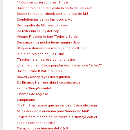
10 Conciertos en Londres "This is it"
Juez dominicano recuerda la boda de Jackson
Daddy Yankee en shock con la noticia de MJ
Condolencias de los famosos a MJ
Discografía de Michael Jackson
Ha fallecido el Rey del Pop
Verano Presidente trae "Todos a Bordo"
Descarga / La noche tiene magia - Nipo
Bloguero demanda a manager de los B.E.P.
Inicio del Verano en "La Pista"
"Trasformers" regresa con otro latino
¿Era mejor la música popular dominicana de "antes"?
Jason Latino ft Rakin & Ken Y
Jowell y Randy reyes del reguetón
DJ Ricardo Herrrera abrirá discoteca/bar
Fatboy Slim ¡Vibrante!
Estamos de regreso...
Cumpleaño
Tin Tin Riva, rapero que no vende música obscena
Miles acuden a audición para "American Idol"
Taxista dominicano en NY mezcla el trabajo con el ...
Lakers Campeones 2009
Ciara, la nueva heroína del R & B