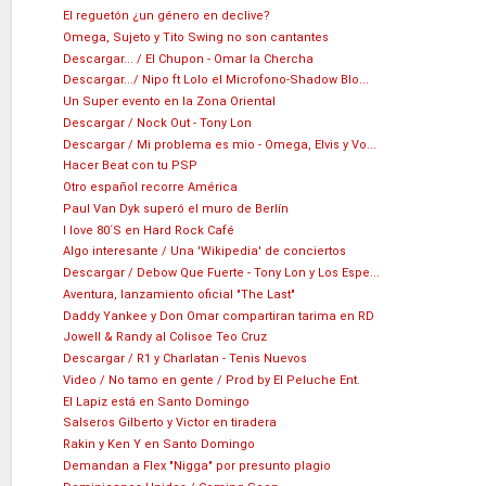
El reguetón ¿un género en declive?
Omega, Sujeto y Tito Swing no son cantantes
Descargar... / El Chupon - Omar la Chercha
Descargar.../ Nipo ft Lolo el Microfono-Shadow Blo...
Un Super evento en la Zona Oriental
Descargar / Nock Out - Tony Lon
Descargar / Mi problema es mio - Omega, Elvis y Vo...
Hacer Beat con tu PSP
Otro español recorre América
Paul Van Dyk superó el muro de Berlín
I love 80´S en Hard Rock Café
Algo interesante / Una 'Wikipedia' de conciertos
Descargar / Debow Que Fuerte - Tony Lon y Los Espe...
Aventura, lanzamiento oficial "The Last"
Daddy Yankee y Don Omar compartiran tarima en RD
Jowell & Randy al Colisoe Teo Cruz
Descargar / R1 y Charlatan - Tenis Nuevos
Video / No tamo en gente / Prod by El Peluche Ent.
El Lapiz está en Santo Domingo
Salseros Gilberto y Victor en tiradera
Rakin y Ken Y en Santo Domingo
Demandan a Flex "Nigga" por presunto plagio