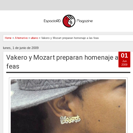
Home
»
Alternativo
»
urbano
»
Vakero y Mozart preparan homenaje a las feas
lunes, 1 de junio de 2009
01
Vakero y Mozart preparan homenaje a las
Jun
feas
2009