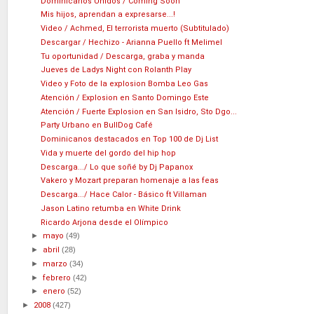
Dominicanos Unidos / Coming Soon
Mis hijos, aprendan a expresarse...!
Video / Achmed, El terrorista muerto (Subtitulado)
Descargar / Hechizo - Arianna Puello ft Melimel
Tu oportunidad / Descarga, graba y manda
Jueves de Ladys Night con Rolanth Play
Video y Foto de la explosion Bomba Leo Gas
Atención / Explosion en Santo Domingo Este
Atención / Fuerte Explosion en San Isidro, Sto Dgo...
Party Urbano en BullDog Café
Dominicanos destacados en Top 100 de Dj List
Vida y muerte del gordo del hip hop
Descarga.../ Lo que soñé by Dj Papanox
Vakero y Mozart preparan homenaje a las feas
Descarga.../ Hace Calor - Básico ft Villaman
Jason Latino retumba en White Drink
Ricardo Arjona desde el Olímpico
►
mayo
(49)
►
abril
(28)
►
marzo
(34)
►
febrero
(42)
►
enero
(52)
►
2008
(427)