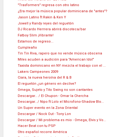
"Trasformers" regresa con otro latino
¿Era mejor la música popular dominicana de "antes"?
Jason Latino ft Rakin & Ken Y
Jowell y Randy reyes del reguetón
DJ Ricardo Herrrera abrirá discoteca/bar
Fatboy Slim ¡Vibrante!
Estamos de regreso...
Cumpleaño
Tin Tin Riva, rapero que no vende música obscena
Miles acuden a audición para "American Idol"
Taxista dominicano en NY mezcla el trabajo con el ...
Lakers Campeones 2009
Ciara, la nueva heroína del R & B
El reguetón ¿un género en declive?
Omega, Sujeto y Tito Swing no son cantantes
Descargar... / El Chupon - Omar la Chercha
Descargar.../ Nipo ft Lolo el Microfono-Shadow Blo...
Un Super evento en la Zona Oriental
Descargar / Nock Out - Tony Lon
Descargar / Mi problema es mio - Omega, Elvis y Vo...
Hacer Beat con tu PSP
Otro español recorre América