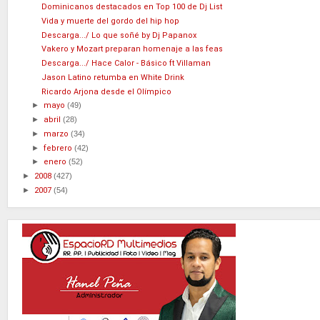
Dominicanos destacados en Top 100 de Dj List
Vida y muerte del gordo del hip hop
Descarga.../ Lo que soñé by Dj Papanox
Vakero y Mozart preparan homenaje a las feas
Descarga.../ Hace Calor - Básico ft Villaman
Jason Latino retumba en White Drink
Ricardo Arjona desde el Olímpico
►
mayo
(49)
►
abril
(28)
►
marzo
(34)
►
febrero
(42)
►
enero
(52)
►
2008
(427)
►
2007
(54)