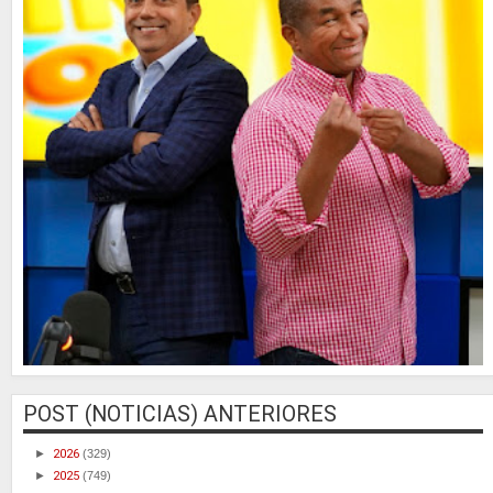
POST (NOTICIAS) ANTERIORES
►
2026
(329)
►
2025
(749)