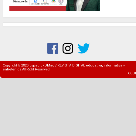
Copyright ©
2026
EspacioRDMag / REVISTA DIGITAL educativa, informativa y
entretenida
All Right Reserved
COD