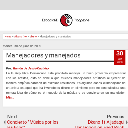
Home
»
Alternativo
»
urbano
»
Manejadores y manejados
martes, 30 de junio de 2009
30
Manejadores y manejados
Jun
2009
Por:
Ramón de Jesús/Cachóvy
En la República Dominicana está prohibido manejar un buen protocolo empresarial
con los artistas, esto se debe a que muchos manejadores artísticos al ejercer de
manera empírica carecen de exitosos resultados. En algunos casos el manejador de
un artista es aquel que ha invertido su dinero en el mismo pero no tiene siquiera una
remota idea de cómo es el negocio de la música y se convierte en su manejador.
Más...
Next
Previous
Concierto "Música por los
Dkano ft Aljadaqui
Haitises"
Unplugged en Hard Rock