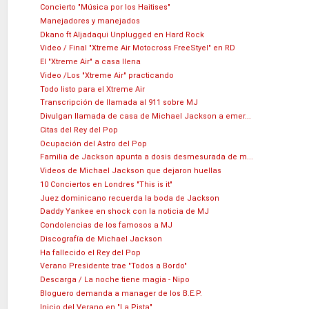
Concierto "Música por los Haitises"
Manejadores y manejados
Dkano ft Aljadaqui Unplugged en Hard Rock
Video / Final "Xtreme Air Motocross FreeStyel" en RD
El "Xtreme Air" a casa llena
Video /Los "Xtreme Air" practicando
Todo listo para el Xtreme Air
Transcripción de llamada al 911 sobre MJ
Divulgan llamada de casa de Michael Jackson a emer...
Citas del Rey del Pop
Ocupación del Astro del Pop
Familia de Jackson apunta a dosis desmesurada de m...
Videos de Michael Jackson que dejaron huellas
10 Conciertos en Londres "This is it"
Juez dominicano recuerda la boda de Jackson
Daddy Yankee en shock con la noticia de MJ
Condolencias de los famosos a MJ
Discografía de Michael Jackson
Ha fallecido el Rey del Pop
Verano Presidente trae "Todos a Bordo"
Descarga / La noche tiene magia - Nipo
Bloguero demanda a manager de los B.E.P.
Inicio del Verano en "La Pista"