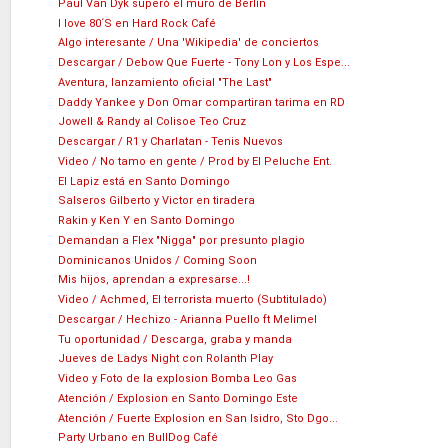
Paul Van Dyk superó el muro de Berlín
I love 80´S en Hard Rock Café
Algo interesante / Una 'Wikipedia' de conciertos
Descargar / Debow Que Fuerte - Tony Lon y Los Espe...
Aventura, lanzamiento oficial "The Last"
Daddy Yankee y Don Omar compartiran tarima en RD
Jowell & Randy al Colisoe Teo Cruz
Descargar / R1 y Charlatan - Tenis Nuevos
Video / No tamo en gente / Prod by El Peluche Ent.
El Lapiz está en Santo Domingo
Salseros Gilberto y Victor en tiradera
Rakin y Ken Y en Santo Domingo
Demandan a Flex "Nigga" por presunto plagio
Dominicanos Unidos / Coming Soon
Mis hijos, aprendan a expresarse...!
Video / Achmed, El terrorista muerto (Subtitulado)
Descargar / Hechizo - Arianna Puello ft Melimel
Tu oportunidad / Descarga, graba y manda
Jueves de Ladys Night con Rolanth Play
Video y Foto de la explosion Bomba Leo Gas
Atención / Explosion en Santo Domingo Este
Atención / Fuerte Explosion en San Isidro, Sto Dgo...
Party Urbano en BullDog Café