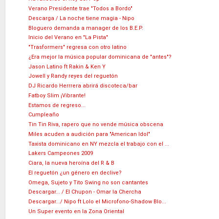
Verano Presidente trae "Todos a Bordo"
Descarga / La noche tiene magia - Nipo
Bloguero demanda a manager de los B.E.P.
Inicio del Verano en "La Pista"
"Trasformers" regresa con otro latino
¿Era mejor la música popular dominicana de "antes"?
Jason Latino ft Rakin & Ken Y
Jowell y Randy reyes del reguetón
DJ Ricardo Herrrera abrirá discoteca/bar
Fatboy Slim ¡Vibrante!
Estamos de regreso...
Cumpleaño
Tin Tin Riva, rapero que no vende música obscena
Miles acuden a audición para "American Idol"
Taxista dominicano en NY mezcla el trabajo con el ...
Lakers Campeones 2009
Ciara, la nueva heroína del R & B
El reguetón ¿un género en declive?
Omega, Sujeto y Tito Swing no son cantantes
Descargar... / El Chupon - Omar la Chercha
Descargar.../ Nipo ft Lolo el Microfono-Shadow Blo...
Un Super evento en la Zona Oriental