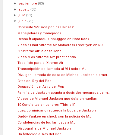
►
septiembre
(63)
►
agosto
(53)
►
julio
(51)
▼
junio
(75)
Concierto "Música por los Haitises"
Manejadores y manejados
Dkano ft Aljadaqui Unplugged en Hard Rock
Video / Final "Xtreme Air Motocross FreeStyel" en RD
El "Xtreme Air" a casa llena
Video /Los "Xtreme Air" practicando
Todo listo para el Xtreme Air
Transcripción de llamada al 911 sobre MJ
Divulgan llamada de casa de Michael Jackson a emer...
Citas del Rey del Pop
Ocupación del Astro del Pop
Familia de Jackson apunta a dosis desmesurada de m...
Videos de Michael Jackson que dejaron huellas
10 Conciertos en Londres "This is it"
Juez dominicano recuerda la boda de Jackson
Daddy Yankee en shock con la noticia de MJ
Condolencias de los famosos a MJ
Discografía de Michael Jackson
Ha fallecido el Rey del Pop