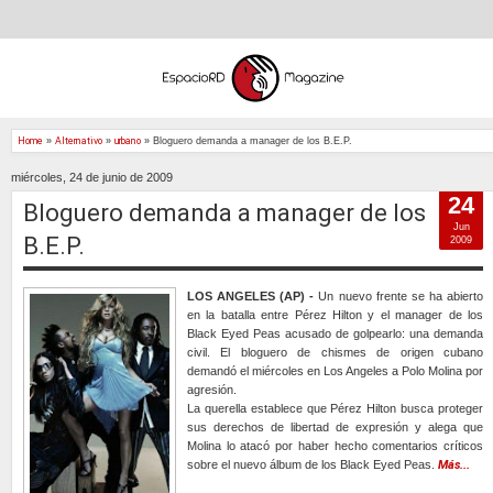
Home
»
Alternativo
»
urbano
»
Bloguero demanda a manager de los B.E.P.
miércoles, 24 de junio de 2009
24
Bloguero demanda a manager de los
Jun
B.E.P.
2009
LOS ANGELES (AP) -
Un nuevo frente se ha abierto
en la batalla entre Pérez Hilton y el manager de los
Black Eyed Peas acusado de golpearlo: una demanda
civil. El bloguero de chismes de origen cubano
demandó el miércoles en Los Angeles a Polo Molina por
agresión.
La querella establece que Pérez Hilton busca proteger
sus derechos de libertad de expresión y alega que
Molina lo atacó por haber hecho comentarios críticos
sobre el nuevo álbum de los Black Eyed Peas.
Más...