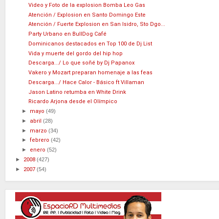
Video y Foto de la explosion Bomba Leo Gas
Atención / Explosion en Santo Domingo Este
Atención / Fuerte Explosion en San Isidro, Sto Dgo...
Party Urbano en BullDog Café
Dominicanos destacados en Top 100 de Dj List
Vida y muerte del gordo del hip hop
Descarga.../ Lo que soñé by Dj Papanox
Vakero y Mozart preparan homenaje a las feas
Descarga.../ Hace Calor - Básico ft Villaman
Jason Latino retumba en White Drink
Ricardo Arjona desde el Olímpico
►
mayo
(49)
►
abril
(28)
►
marzo
(34)
►
febrero
(42)
►
enero
(52)
►
2008
(427)
►
2007
(54)