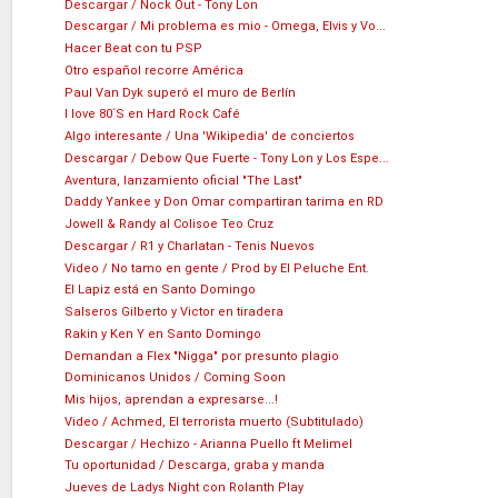
Descargar / Nock Out - Tony Lon
Descargar / Mi problema es mio - Omega, Elvis y Vo...
Hacer Beat con tu PSP
Otro español recorre América
Paul Van Dyk superó el muro de Berlín
I love 80´S en Hard Rock Café
Algo interesante / Una 'Wikipedia' de conciertos
Descargar / Debow Que Fuerte - Tony Lon y Los Espe...
Aventura, lanzamiento oficial "The Last"
Daddy Yankee y Don Omar compartiran tarima en RD
Jowell & Randy al Colisoe Teo Cruz
Descargar / R1 y Charlatan - Tenis Nuevos
Video / No tamo en gente / Prod by El Peluche Ent.
El Lapiz está en Santo Domingo
Salseros Gilberto y Victor en tiradera
Rakin y Ken Y en Santo Domingo
Demandan a Flex "Nigga" por presunto plagio
Dominicanos Unidos / Coming Soon
Mis hijos, aprendan a expresarse...!
Video / Achmed, El terrorista muerto (Subtitulado)
Descargar / Hechizo - Arianna Puello ft Melimel
Tu oportunidad / Descarga, graba y manda
Jueves de Ladys Night con Rolanth Play