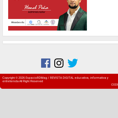
Copyright ©
2026
EspacioRDMag / REVISTA DIGITAL educativa, informativa y
entretenida
All Right Reserved
COD