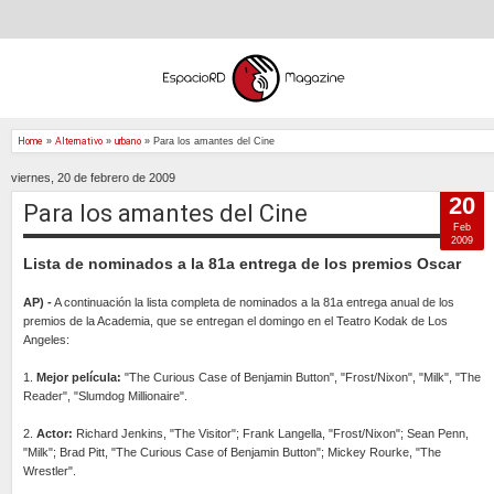
Home
»
Alternativo
»
urbano
»
Para los amantes del Cine
viernes, 20 de febrero de 2009
20
Para los amantes del Cine
Feb
2009
Lista de nominados a la 81a entrega de los premios Oscar
AP) -
A continuación la lista completa de nominados a la 81a entrega anual de los
premios de la Academia, que se entregan el domingo en el Teatro Kodak de Los
Angeles:
1.
Mejor película:
"The Curious Case of Benjamin Button", "Frost/Nixon", "Milk", "The
Reader", "Slumdog Millionaire".
2.
Actor:
Richard Jenkins, "The Visitor"; Frank Langella, "Frost/Nixon"; Sean Penn,
"Milk"; Brad Pitt, "The Curious Case of Benjamin Button"; Mickey Rourke, "The
Wrestler".