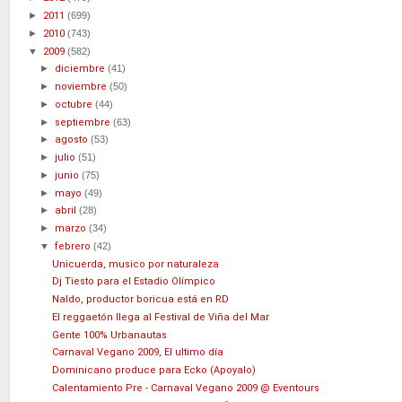
►
2011
(699)
►
2010
(743)
▼
2009
(582)
►
diciembre
(41)
►
noviembre
(50)
►
octubre
(44)
►
septiembre
(63)
►
agosto
(53)
►
julio
(51)
►
junio
(75)
►
mayo
(49)
►
abril
(28)
►
marzo
(34)
▼
febrero
(42)
Unicuerda, musico por naturaleza
Dj Tiesto para el Estadio Olímpico
Naldo, productor boricua está en RD
El reggaetón llega al Festival de Viña del Mar
Gente 100% Urbanautas
Carnaval Vegano 2009, El ultimo día
Dominicano produce para Ecko (Apoyalo)
Calentamiento Pre - Carnaval Vegano 2009 @ Eventours