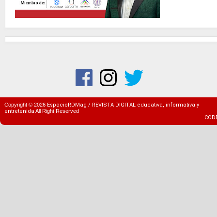
Copyright ©
2026
EspacioRDMag / REVISTA DIGITAL educativa, informativa y
entretenida
All Right Reserved
COD