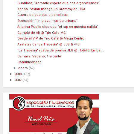
Guariboa, “Acroarte espera que nos organicemos”.
Karina Pasián mangó un Grammy en USA
Guerra de bebidas alcoholicas
Operación "limpieza música urbana"
Arianna Puello dice que “el rap es nuestra salida”
Cumple de Ali @ Trio Cafe MC
Desde el VIP de Trio Café @ Mega Centro
Azafatas de "La Travesía" @ JLG & 440
"La Travesia" rueda de prensa JLG @ Hotel El Embaj...
Carnaval Vegano, 1ra parte
Dominicanada
►
enero
(52)
►
2008
(427)
►
2007
(54)