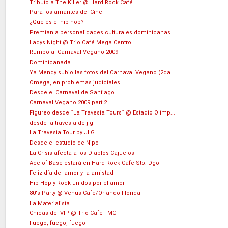
Tributo a The Killer @ Hard Rock Café
Para los amantes del Cine
¿Que es el hip hop?
Premian a personalidades culturales dominicanas
Ladys Night @ Trio Café Mega Centro
Rumbo al Carnaval Vegano 2009
Dominicanada
Ya Mendy subio las fotos del Carnaval Vegano (2da ...
Omega, en problemas judiciales
Desde el Carnaval de Santiago
Carnaval Vegano 2009 part 2
Figureo desde ¨La Travesia Tours¨ @ Estadio Olímp...
desde la travesia de jlg
La Travesia Tour by JLG
Desde el estudio de Nipo
La Crisis afecta a los Diablos Cajuelos
Ace of Base estará en Hard Rock Cafe Sto. Dgo
Feliz día del amor y la amistad
Hip Hop y Rock unidos por el amor
80's Party @ Venus Cafe/Orlando Florida
La Materialista...
Chicas del VIP @ Trio Cafe - MC
Fuego, fuego, fuego