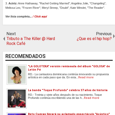
3.
Actriz:
Anne Hathaway, "Rachel Getting Married"; Angelina Jolie, "Changeling";
Melissa Leo, "Frozen River"; Meryl Streep, "Doubt"; Kate Winslet, "The Reader".
Ver lista completa...
/ Click aquí
Next
Previous
Tributo a The Killer @ Hard
¿Que es el hip hop?
Rock Café
RECOMENDADOS
"LA GOLOTEKA" versión remixeada del álbum "GOLOSA" de
Letón Pé
RD.- La cantautora dominicana continúa innovando su propuesta
artística en cada paso que da. En esta...
Read more
La banda "Toque Profundo" celebra 37 años de historia
RD.- Treinta y siete años después de su nacimiento, Toque
Profundo continúa escribiendo una de las h...
Read more
Beto Cuevas llevará su aclamado espectáculo "Acústico"