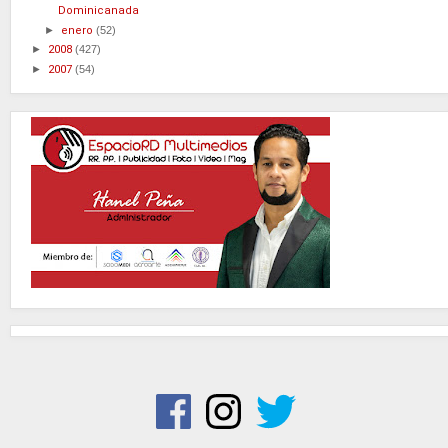
Dominicanada
►
enero
(52)
►
2008
(427)
►
2007
(54)