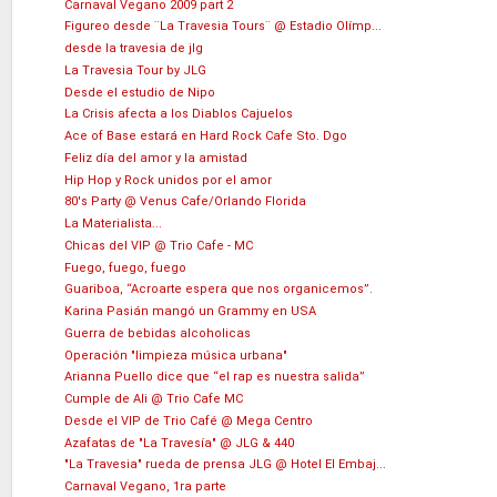
Carnaval Vegano 2009 part 2
Figureo desde ¨La Travesia Tours¨ @ Estadio Olímp...
desde la travesia de jlg
La Travesia Tour by JLG
Desde el estudio de Nipo
La Crisis afecta a los Diablos Cajuelos
Ace of Base estará en Hard Rock Cafe Sto. Dgo
Feliz día del amor y la amistad
Hip Hop y Rock unidos por el amor
80's Party @ Venus Cafe/Orlando Florida
La Materialista...
Chicas del VIP @ Trio Cafe - MC
Fuego, fuego, fuego
Guariboa, “Acroarte espera que nos organicemos”.
Karina Pasián mangó un Grammy en USA
Guerra de bebidas alcoholicas
Operación "limpieza música urbana"
Arianna Puello dice que “el rap es nuestra salida”
Cumple de Ali @ Trio Cafe MC
Desde el VIP de Trio Café @ Mega Centro
Azafatas de "La Travesía" @ JLG & 440
"La Travesia" rueda de prensa JLG @ Hotel El Embaj...
Carnaval Vegano, 1ra parte