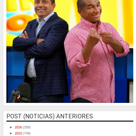
POST (NOTICIAS) ANTERIORES
►
2026
(339)
►
2025
(749)