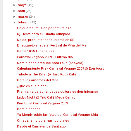
►
mayo
(49)
►
abril
(28)
►
marzo
(34)
▼
febrero
(42)
Unicuerda, musico por naturaleza
Dj Tiesto para el Estadio Olímpico
Naldo, productor boricua está en RD
El reggaetón llega al Festival de Viña del Mar
Gente 100% Urbanautas
Carnaval Vegano 2009, El ultimo día
Dominicano produce para Ecko (Apoyalo)
Calentamiento Pre - Carnaval Vegano 2009 @ Eventours
Tributo a The Killer @ Hard Rock Café
Para los amantes del Cine
¿Que es el hip hop?
Premian a personalidades culturales dominicanas
Ladys Night @ Trio Café Mega Centro
Rumbo al Carnaval Vegano 2009
Dominicanada
Ya Mendy subio las fotos del Carnaval Vegano (2da ...
Omega, en problemas judiciales
Desde el Carnaval de Santiago