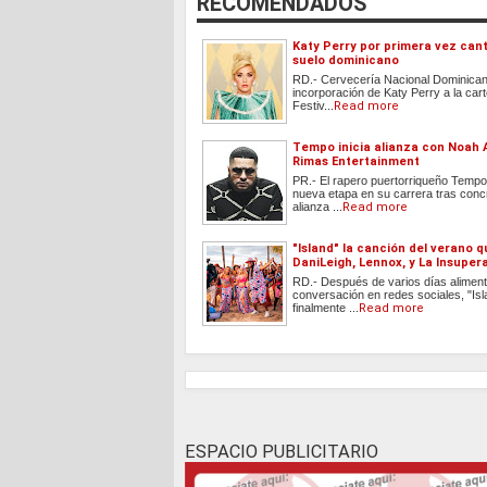
RECOMENDADOS
Katy Perry por primera vez can
suelo dominicano
RD.- Cervecería Nacional Dominican
incorporación de Katy Perry a la cart
Festiv...
Read more
Tempo inicia alianza con Noah 
Rimas Entertainment
PR.- El rapero puertorriqueño Tempo 
nueva etapa en su carrera tras conc
alianza ...
Read more
"Island" la canción del verano 
DaniLeigh, Lennox, y La Insuper
RD.- Después de varios días aliment
conversación en redes sociales, "Isl
finalmente ...
Read more
ESPACIO PUBLICITARIO