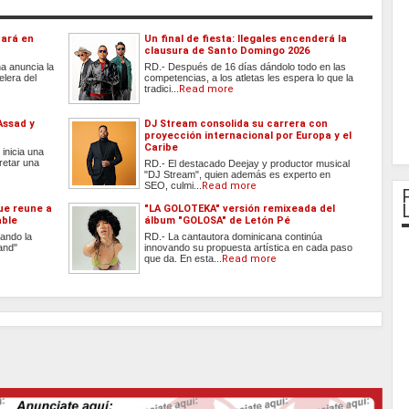
tará en
Un final de fiesta: Ilegales encenderá la
clausura de Santo Domingo 2026
a anuncia la
RD.- Después de 16 días dándolo todo en las
elera del
competencias, a los atletas les espera lo que la
tradici...
Read more
Assad y
DJ Stream consolida su carrera con
proyección internacional por Europa y el
Caribe
inicia una
retar una
RD.- El destacado Deejay y productor musical
"DJ Stream", quien además es experto en
SEO, culmi...
Read more
que reune a
"LA GOLOTEKA" versión remixeada del
able
álbum "GOLOSA" de Letón Pé
ando la
RD.- La cantautora dominicana continúa
and"
innovando su propuesta artística en cada paso
que da. En esta...
Read more