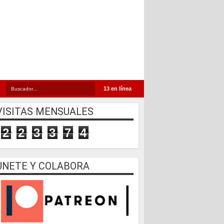
13 en línea
VISITAS MENSUALES
2
2
3
3
7
4
UNETE Y COLABORA