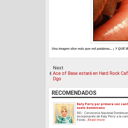
Una imagen dice más que mil palabras... ¡ Y QUE 
Next
Ace of Base estará en Hard Rock Caf
Dgo
RECOMENDADOS
Katy Perry por primera vez can
suelo dominicano
RD.- Cervecería Nacional Dominican
incorporación de Katy Perry a la cart
Festiv...
Read more