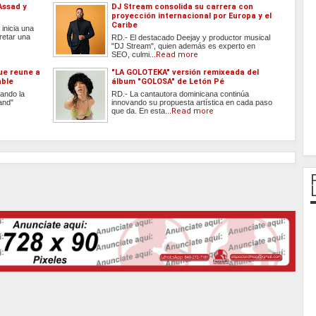
Assad y
DJ Stream consolida su carrera con
proyección internacional por Europa y el
Caribe
inicia una
retar una
RD.- El destacado Deejay y productor musical
"DJ Stream", quien además es experto en
SEO, culmi...
Read more
que reune a
"LA GOLOTEKA" versión remixeada del
able
álbum "GOLOSA" de Letón Pé
ando la
RD.- La cantautora dominicana continúa
and"
innovando su propuesta artística en cada paso
que da. En esta...
Read more