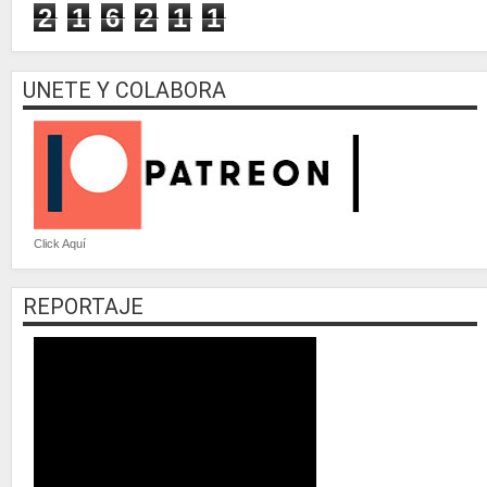
2
1
6
2
1
1
UNETE Y COLABORA
Click Aquí
REPORTAJE