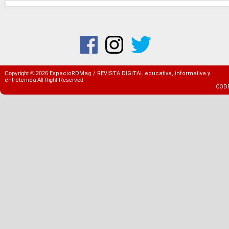
Copyright ©
2026
EspacioRDMag / REVISTA DIGITAL educativa, informativa y
entretenida
All Right Reserved
COD