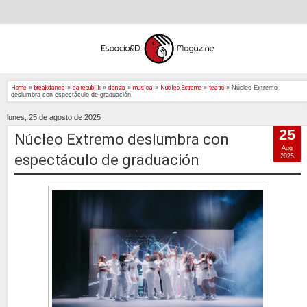
Home
»
breakdance
»
da republik
»
danza
»
musica
»
Núcleo Extremo
»
teatro
»
Núcleo Extremo
deslumbra con espectáculo de graduación
lunes, 25 de agosto de 2025
25
Núcleo Extremo deslumbra con
Aug
espectáculo de graduación
2025