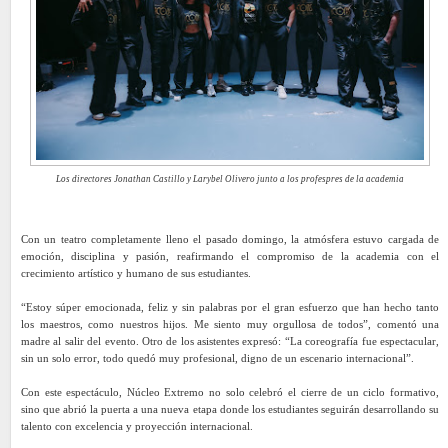
Los directores Jonathan Castillo y Larybel Olivero junto a los profespres de la academia
Con un teatro completamente lleno el pasado domingo, la atmósfera estuvo cargada de
emoción, disciplina y pasión, reafirmando el compromiso de la academia con el
crecimiento artístico y humano de sus estudiantes.
“Estoy súper emocionada, feliz y sin palabras por el gran esfuerzo que han hecho tanto
los maestros, como nuestros hijos. Me siento muy orgullosa de todos”, comentó una
madre al salir del evento. Otro de los asistentes expresó: “La coreografía fue espectacular,
sin un solo error, todo quedó muy profesional, digno de un escenario internacional”.
Con este espectáculo, Núcleo Extremo no solo celebró el cierre de un ciclo formativo,
sino que abrió la puerta a una nueva etapa donde los estudiantes seguirán desarrollando su
talento con excelencia y proyección internacional.