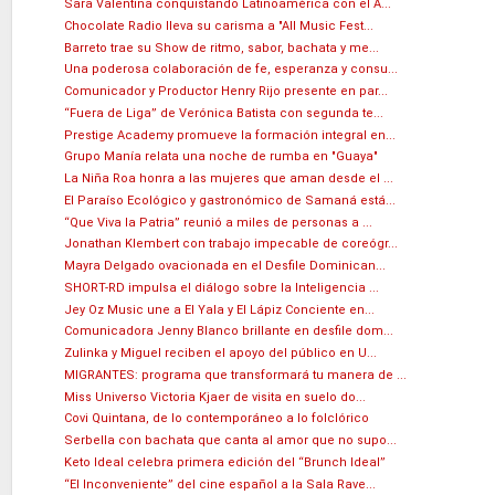
Sara Valentina conquistando Latinoamérica con el A...
Chocolate Radio lleva su carisma a "All Music Fest...
Barreto trae su Show de ritmo, sabor, bachata y me...
Una poderosa colaboración de fe, esperanza y consu...
Comunicador y Productor Henry Rijo presente en par...
“Fuera de Liga” de Verónica Batista con segunda te...
Prestige Academy promueve la formación integral en...
Grupo Manía relata una noche de rumba en "Guaya"
La Niña Roa honra a las mujeres que aman desde el ...
El Paraíso Ecológico y gastronómico de Samaná está...
“Que Viva la Patria” reunió a miles de personas a ...
Jonathan Klembert con trabajo impecable de coreógr...
Mayra Delgado ovacionada en el Desfile Dominican...
SHORT-RD impulsa el diálogo sobre la Inteligencia ...
Jey Oz Music une a El Yala y El Lápiz Conciente en...
Comunicadora Jenny Blanco brillante en desfile dom...
Zulinka y Miguel reciben el apoyo del público en U...
MIGRANTES: programa que transformará tu manera de ...
Miss Universo Victoria Kjaer de visita en suelo do...
Covi Quintana, de lo contemporáneo a lo folclórico
Serbella con bachata que canta al amor que no supo...
Keto Ideal celebra primera edición del “Brunch Ideal”
“El Inconveniente” del cine español a la Sala Rave...