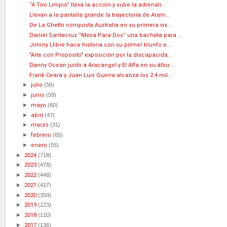
“A Tiro Limpio” lleva la acción y sube la adrenali...
Llevan a la pantalla grande la trayectoria de Aram...
De La Ghetto conquista Australia en su primera vis...
Daniel Santacruz “Mesa Para Dos” una bachata para ...
Jimmy Llibre hace historia con su primer triunfo e...
"Arte con Propósito" exposición por la discapacida...
Danny Ocean junto a Aracangel y El Alfa en su álbu...
Frank Ceara y Juan Luis Guerra alcanza los 2.4 mil...
►
julio
(56)
►
junio
(59)
►
mayo
(60)
►
abril
(47)
►
marzo
(31)
►
febrero
(65)
►
enero
(55)
►
2024
(718)
►
2023
(478)
►
2022
(448)
►
2021
(417)
►
2020
(359)
►
2019
(223)
►
2018
(110)
►
2017
(136)