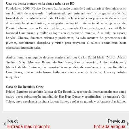
Una academia pionera en la danza urbana en RD
Fundada en 2008, Núcleo Extremo ha formado a más de 2 mil bailarines dominicanos en
sus 16 años de trayectoria, implementando por primera vez un programa académico
formal de danza urbana en el país. El éxito de la academia no puede entenderse sin sus
directores: Jonathan Castillo, coreógrafo reconocido internacionalmente, ganador del
Premio Soberano como Bailarín del Año, con más de 11 años de trayectoria en el Ballet
Nacional Dominicano y múltiples logros en el escenario mundial. A su lado, su esposa,
Larybel Olivero, directora artística y productora, ha sido mentora de generaciones de
jóvenes, combinando disciplina y visión para proyectar el talento dominicano hacia
escenarios internacionales.
Ambos, junto a un equipo docente conformado por Carlos David Mejía (Moro), Adrián
Jiménez, Shayr Montero, Raymundo Rodríguez, Naomy Severino, Junior Rodríguez y
María Gabriela Contreras, han construido un modelo de enseñanza único en República
Dominicana, que no solo forma bailarines, sino atletas de la danza, líderes y artistas
integrales.
Casa de Da Republik Crew
Núcleo Extremo es también la casa de Da Republik, reconocida internacionalmente como
cuatro veces subcampeón mundial de Hip Hop Dance y semifinalista de America’s Got
Talent, cuya excelencia inspira a los estudiantes a soñar en grande y esforzarse al máximo.
Next
Previous
Entrada más reciente
Entrada antigua