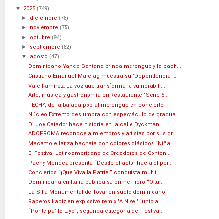
▼
2025
(749)
►
diciembre
(78)
►
noviembre
(75)
►
octubre
(94)
►
septiembre
(82)
▼
agosto
(47)
Dominicano Yanco Santana brinda merengue y la bach...
Cristiano Emanuel Marciag muestra su "Dependencia ...
Vale Ramírez: La voz que transforma la vulnerabili...
Arte, música y gastronomía en Restaurante "Serie 5...
TECHY, de la balada pop al merengue en concierto
Núcleo Extremo deslumbra con espectáculo de gradua...
Dj Joe Catador hace historia en la calle Dyckman ...
ADOPROMA reconoce a miembros y artistas por sus gr...
Macamole lanza bachata con colores clásicos “Niña ...
El Festival Latinoamericano de Creadores de Conten...
Pachy Méndez presenta “Desde el actor hacia el per...
Conciertos “¡Que Viva la Patria!” conquista multit...
Dominicana en Italia publica su primer libro “O tu...
La Silla Monumental de Tovar en suelo dominicano
Raperos Lapiz en explosivo remix "A Nivel" junto a...
“Ponte pa’ lo tuyo”, segunda categoría del Festiva...