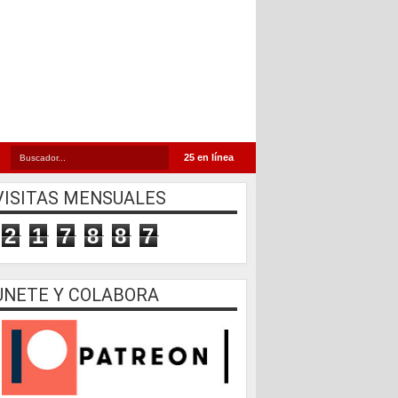
25 en línea
VISITAS MENSUALES
2
1
7
8
8
7
UNETE Y COLABORA