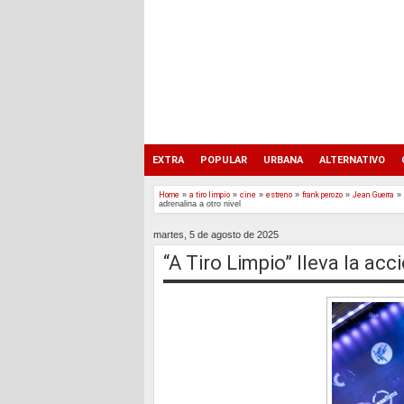
EXTRA
POPULAR
URBANA
ALTERNATIVO
Home
»
a tiro limpio
»
cine
»
estreno
»
frank perozo
»
Jean Guerra
»
adrenalina a otro nivel
martes, 5 de agosto de 2025
“A Tiro Limpio” lleva la acc