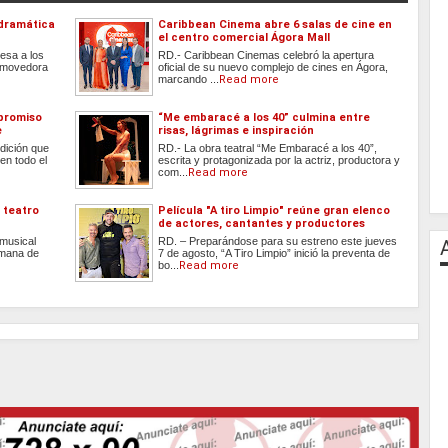
dramática
Caribbean Cinema abre 6 salas de cine en
el centro comercial Ágora Mall
esa a los
RD.- Caribbean Cinemas celebró la apertura
nmovedora
oficial de su nuevo complejo de cines en Ágora,
marcando ...
Read more
promiso
“Me embaracé a los 40” culmina entre
e
risas, lágrimas e inspiración
dición que
RD.- La obra teatral “Me Embaracé a los 40”,
en todo el
escrita y protagonizada por la actriz, productora y
com...
Read more
 teatro
Película "A tiro Limpio" reúne gran elenco
de actores, cantantes y productores
 musical
RD. – Preparándose para su estreno este jueves
emana de
7 de agosto, “A Tiro Limpio” inició la preventa de
bo...
Read more