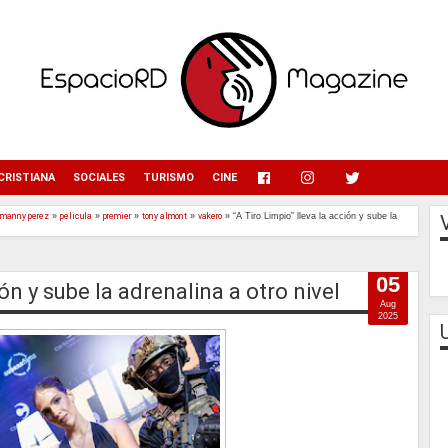
menu
CRISTIANA
SOCIALES
TURISMO
CINE
manny perez
»
pelicula
»
premier
»
tony almont
»
vakero
»
“A Tiro Limpio” lleva la acción y sube la
05
ión y sube la adrenalina a otro nivel
Aug
2025