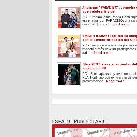
Anuncian “PARADISO”, comedia 
que celebra la vida
RD.- Producciones Panda Rosa regr
escenarios con PARADISO, una co
comedia dramátic...
Read more
SMARTFILMS®️ reafirma su com
con la democratización del Cin
RD.- Luego de una exitosa primera e
impactó a más de 4 mil participantes 
país, ...
Read more
Obra RENT eleva el estándar del
musical en RD
RD.- Entre aplausos y ovaciones, el
RENT culminó con éxito un fin de s
presentacione...
Read more
ESPACIO PUBLICITARIO