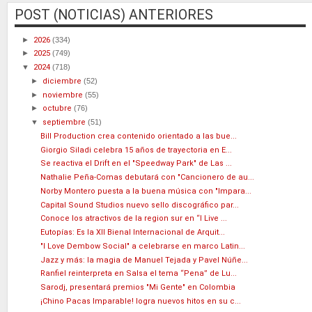
POST (NOTICIAS) ANTERIORES
►
2026
(334)
►
2025
(749)
▼
2024
(718)
►
diciembre
(52)
►
noviembre
(55)
►
octubre
(76)
▼
septiembre
(51)
Bill Production crea contenido orientado a las bue...
Giorgio Siladi celebra 15 años de trayectoria en E...
Se reactiva el Drift en el "Speedway Park" de Las ...
Nathalie Peña-Comas debutará con "Cancionero de au...
Norby Montero puesta a la buena música con "Impara...
Capital Sound Studios nuevo sello discográfico par...
Conoce los atractivos de la region sur en “I Live ...
Eutopías: Es la XII Bienal Internacional de Arquit...
"I Love Dembow Social" a celebrarse en marco Latin...
Jazz y más: la magia de Manuel Tejada y Pavel Núñe...
Ranfiel reinterpreta en Salsa el tema “Pena” de Lu...
Sarodj, presentará premios "Mi Gente" en Colombia
¡Chino Pacas Imparable! logra nuevos hitos en su c...