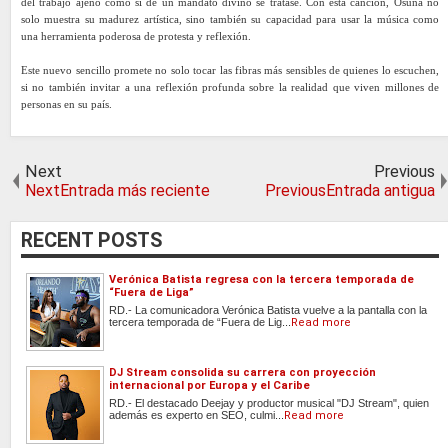
del trabajo ajeno como si de un mandato divino se tratase. Con esta canción, Osuna no
solo muestra su madurez artística, sino también su capacidad para usar la música como
una herramienta poderosa de protesta y reflexión.
Este nuevo sencillo promete no solo tocar las fibras más sensibles de quienes lo escuchen,
si no también invitar a una reflexión profunda sobre la realidad que viven millones de
personas en su país.
Next
Previous
NextEntrada más reciente
PreviousEntrada antigua
RECENT POSTS
Verónica Batista regresa con la tercera temporada de
“Fuera de Liga”
RD.- La comunicadora Verónica Batista vuelve a la pantalla con la
tercera temporada de “Fuera de Lig...
Read more
DJ Stream consolida su carrera con proyección
internacional por Europa y el Caribe
RD.- El destacado Deejay y productor musical "DJ Stream", quien
además es experto en SEO, culmi...
Read more