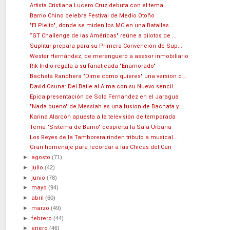
Artista Cristiana Lucero Cruz debuta con el tema ...
Barrio Chino celebra Festival de Medio Otoño
"El Pleito", donde se miden los MC en una Batallas...
“GT Challenge de las Américas" reúne a pilotos de ...
Suplitur prepara para su Primera Convención de Sup...
Wester Hernández, de merenguero a asesor inmobiliario
Rik Indio regala a su fanaticada "Enamorado"
Bachata Ranchera "Dime como quieres" una version d...
David Osuna: Del Baile al Alma con su Nuevo sencil...
Epica presentación de Solo Fernandez en el Jaragua
"Nada bueno" de Messiah es una fusion de Bachata y...
Karina Alarcón apuesta a la televisión de temporada
Tema "Sistema de Barrio" despierta la Sala Urbana
Los Reyes de la Tamborera rinden tributo a musical...
Gran homenaje para recordar a las Chicas del Can
►
agosto
(71)
►
julio
(42)
►
junio
(78)
►
mayo
(94)
►
abril
(60)
►
marzo
(49)
►
febrero
(44)
►
enero
(46)