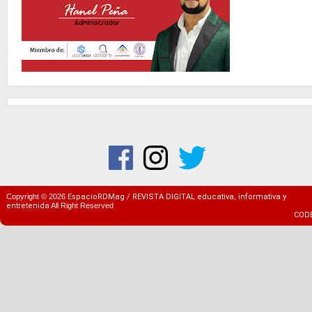
Copyright ©
2026
EspacioRDMag / REVISTA DIGITAL educativa, informativa y
entretenida
All Right Reserved
COD