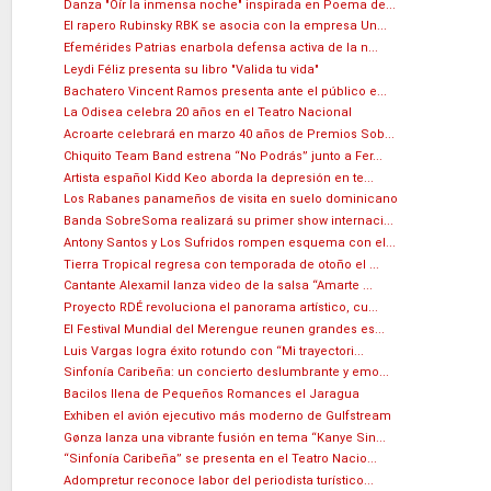
Danza "Oír la inmensa noche" inspirada en Poema de...
El rapero Rubinsky RBK se asocia con la empresa Un...
Efemérides Patrias enarbola defensa activa de la n...
Leydi Féliz presenta su libro "Valida tu vida"
Bachatero Vincent Ramos presenta ante el público e...
La Odisea celebra 20 años en el Teatro Nacional
Acroarte celebrará en marzo 40 años de Premios Sob...
Chiquito Team Band estrena “No Podrás” junto a Fer...
Artista español Kidd Keo aborda la depresión en te...
Los Rabanes panameños de visita en suelo dominicano
Banda SobreSoma realizará su primer show internaci...
Antony Santos y Los Sufridos rompen esquema con el...
Tierra Tropical regresa con temporada de otoño el ...
Cantante Alexamil lanza video de la salsa “Amarte ...
Proyecto RDÉ revoluciona el panorama artístico, cu...
El Festival Mundial del Merengue reunen grandes es...
Luis Vargas logra éxito rotundo con “Mi trayectori...
Sinfonía Caribeña: un concierto deslumbrante y emo...
Bacilos llena de Pequeños Romances el Jaragua
Exhiben el avión ejecutivo más moderno de Gulfstream
Gønza lanza una vibrante fusión en tema “Kanye Sin...
“Sinfonía Caribeña” se presenta en el Teatro Nacio...
Adompretur reconoce labor del periodista turístico...