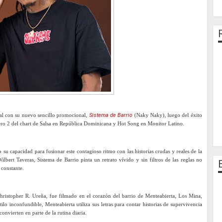
cal con su nuevo sencillo promocional,
Sistema de Barrio
(Naky Naky), luego del éxito
ero 2 del chart de Salsa en República Dominicana y Hot Song en Monitor Latino.
su capacidad para fusionar este contagioso ritmo con las historias crudas y reales de la
lbert Taveras, Sistema de Barrio pinta un retrato vívido y sin filtros de las reglas no
 constante.
hristopher R. Ureña, fue filmado en el corazón del barrio de Menteabierta, Los Mina,
tilo inconfundible, Menteabierta utiliza sus letras para contar historias de supervivencia
convierten en parte de la rutina diaria.