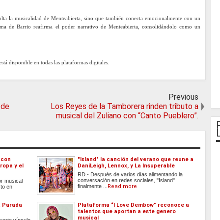
esalta la musicalidad de Menteabierta, sino que también conecta emocionalmente con un
tema de Barrio reafirma el poder narrativo de Menteabierta, consolidándolo como un
stá disponible en todas las plataformas digitales.
Previous
 de
Los Reyes de la Tamborera rinden tributo a
musical del Zuliano con “Canto Pueblero”.
 con
"Island" la canción del verano que reune a
ropa y el
DaniLeigh, Lennox, y La Insuperable
RD.- Después de varios días alimentando la
conversación en redes sociales, "Island"
r musical
finalmente ...
Read more
to en
la Parada
Plataforma “I Love Dembow” reconoce a
talentos que aportan a este genero
musical