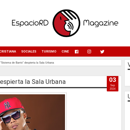
menu
CRISTIANA
SOCIALES
TURISMO
CINE
"Sistema de Barrio" despierta la Sala Urbana
03
espierta la Sala Urbana
Sep
2024