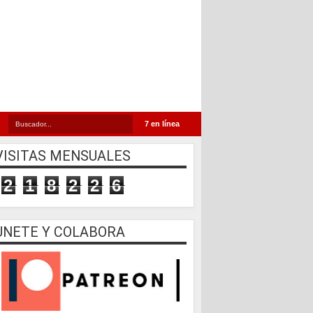
7 en línea
VISITAS MENSUALES
2
1
8
2
2
6
UNETE Y COLABORA