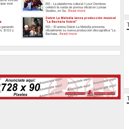
fuerte vínculo
cipar este
RD.- La plataforma cultural I Love Dembow
celebró la rueda de prensa oficial en Lumae
Studios, en Sa...
Read more
Dalvin La Melodía lanza producción musical
a
“La Bachata Volvió”
úa ganando
RD.– El artista Dalvin La Melodía presenta
s. El DJ y
oficialmente su nueva producción discográfica “La
Bachata...
Read more