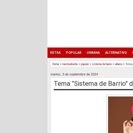
EXTRA
POPULAR
URBANA
ALTERNATIVO
Home
»
menteabierta
»
popular
»
sistema de barrio
»
urbano
»
Tema 
martes, 3 de septiembre de 2024
Tema "Sistema de Barrio" d