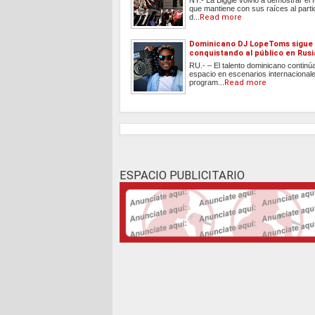
NY.- La Biggie volvió a demostrar el 
que mantiene con sus raíces al parti
d...
Read more
Dominicano DJ LopeToms sigue
conquistando al público en Rusi
RU.- – El talento dominicano contin
espacio en escenarios internacionale
program...
Read more
ESPACIO PUBLICITARIO