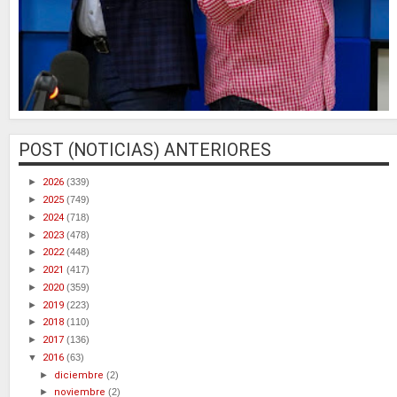
POST (NOTICIAS) ANTERIORES
►
2026
(339)
►
2025
(749)
►
2024
(718)
►
2023
(478)
►
2022
(448)
►
2021
(417)
►
2020
(359)
►
2019
(223)
►
2018
(110)
►
2017
(136)
▼
2016
(63)
►
diciembre
(2)
►
noviembre
(2)