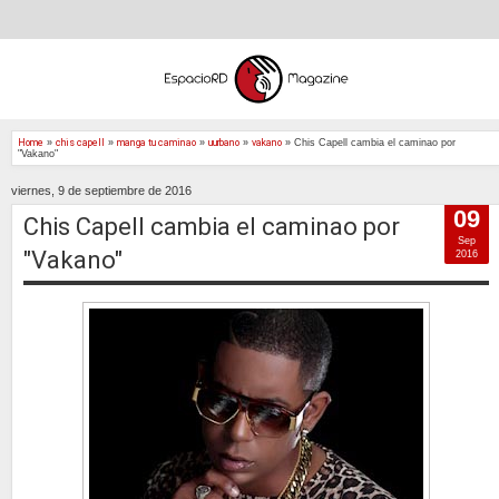
Home
»
chis capell
»
manga tu caminao
»
uurbano
»
vakano
»
Chis Capell cambia el caminao por
"Vakano"
viernes, 9 de septiembre de 2016
09
Chis Capell cambia el caminao por
Sep
"Vakano"
2016