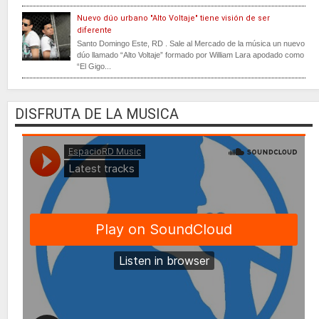
Nuevo dúo urbano "Alto Voltaje" tiene visión de ser
diferente
Santo Domingo Este, RD . Sale al Mercado de la música un nuevo
dúo llamado “Alto Voltaje” formado por William Lara apodado como
“El Gigo...
DISFRUTA DE LA MUSICA