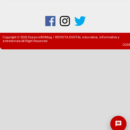
Copyright ©
2026
EspacioRDMag / REVISTA DIGITAL educativa, informativa y
entretenida
All Right Reserved
COD
message