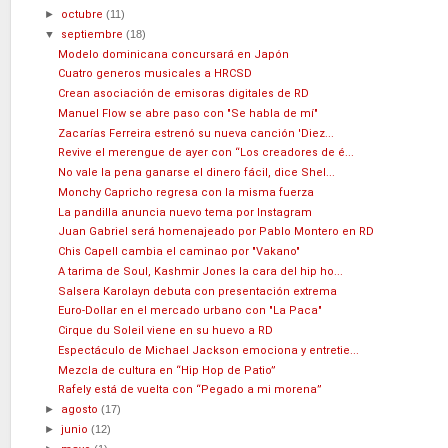
►
octubre
(11)
▼
septiembre
(18)
Modelo dominicana concursará en Japón
Cuatro generos musicales a HRCSD
Crean asociación de emisoras digitales de RD
Manuel Flow se abre paso con "Se habla de mí"
Zacarías Ferreira estrenó su nueva canción 'Diez...
Revive el merengue de ayer con “Los creadores de é...
No vale la pena ganarse el dinero fácil, dice Shel...
Monchy Capricho regresa con la misma fuerza
La pandilla anuncia nuevo tema por Instagram
Juan Gabriel será homenajeado por Pablo Montero en RD
Chis Capell cambia el caminao por "Vakano"
A tarima de Soul, Kashmir Jones la cara del hip ho...
Salsera Karolayn debuta con presentación extrema
Euro-Dollar en el mercado urbano con "La Paca"
Cirque du Soleil viene en su huevo a RD
Espectáculo de Michael Jackson emociona y entretie...
Mezcla de cultura en “Hip Hop de Patio”
Rafely está de vuelta con “Pegado a mi morena”
►
agosto
(17)
►
junio
(12)