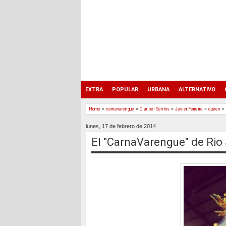
EXTRA
POPULAR
URBANA
ALTERNATIVO
Home
»
carnavarengue
»
Claribel Santos
»
Javier Ferreira
»
queen
»
lunes, 17 de febrero de 2014
El "CarnaVarengue" de Rio 