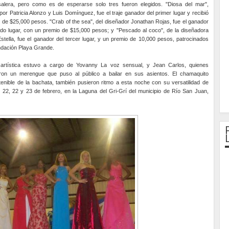
salera, pero como es de esperarse solo tres fueron elegidos. "Diosa del mar",
por Patricia Alonzo y Luis Domínguez, fue el traje ganador del primer lugar y recibió
 de $25,000 pesos. "Crab of the sea", del diseñador Jonathan Rojas, fue el ganador
do lugar, con un premio de $15,000 pesos; y "Pescado al coco", de la diseñadora
tella, fue el ganador del tercer lugar, y un premio de 10,000 pesos, patrocinados
ndación Playa Grande.
 artística estuvo a cargo de Yovanny La voz sensual, y Jean Carlos, quienes
taron un merengue que puso al público a bailar en sus asientos. El chamaquito
tenible de la bachata, también pusieron ritmo a esta noche con su versatilidad de
 22, 22 y 23 de febrero, en la Laguna del Gri-Grí del municipio de Río San Juan,