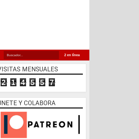
2 en línea
VISITAS MENSUALES
2
1
4
5
5
7
UNETE Y COLABORA