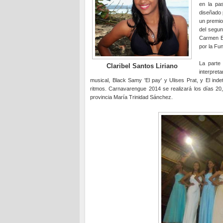
en la pa
diseñado 
un premio
del segun
Carmen Es
por la Fu
La parte
Claribel Santos Liriano
interpre
musical, Black Samy 'El pay' y Ulises Prat, y El inde
ritmos. Carnavarengue 2014 se realizará los días 20,
provincia María Trinidad Sánchez.