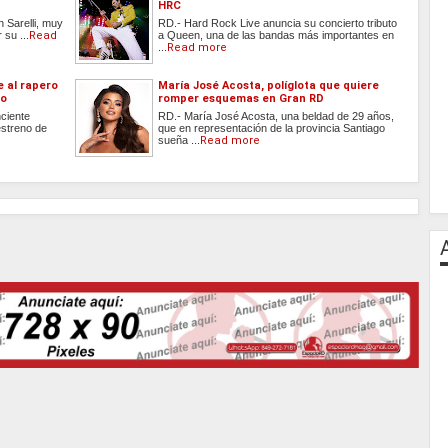
HRC
n Sarelli, muy
RD.- Hard Rock Live anuncia su concierto tributo
 su ...
Read
a Queen, una de las bandas más importantes en
...
Read more
 al rapero
María José Acosta, políglota que quiere
lo
romper esquemas en Gran RD
ciente
RD.- María José Acosta, una beldad de 29 años,
estreno de
que en representación de la provincia Santiago
sueña ...
Read more