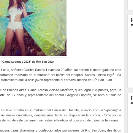
l "CarnaVarengue 2014" de Rio San Juan
a Lucía, señorita Claribel Santos Liriano,de 20 años, se coronó la madrugada de este
rtamen realizado en el multiuso del barrio del Hospital. Santos Liriano logró una
o dictaminara que la bella joven represente el carnaval marino de Río San Juan.
tor de Buenos Aires, Diana Teresa Vicioso Martínez, quien logró 198 puntos, para un
te, de 17 años y representante del sector Gregorio Luperón, se llevó el título de
 se llevó a cabo en el multiuso del Barrio del Hospital, e inició con un “=pening” a
 las nueve candidatas, quienes más tarde se disputarían la corona. Como es de
 dentro de este certamen, se realizó el tradicional concurso de trajes de fantasías.
mosos trajes diseñados y confeccionados por jóvenes de Río San Juan, desfilaron