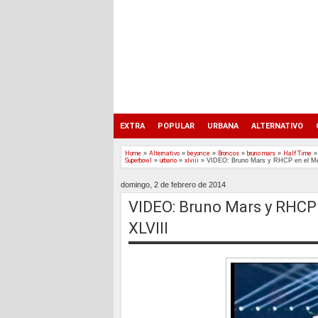
EXTRA
POPULAR
URBANA
ALTERNATIVO
Home
»
Alternativo
»
beyonce
»
Broncos
»
bruno mars
»
Half Time
Superbowl
»
urbano
»
xlviii
»
VIDEO: Bruno Mars y RHCP en el Med
domingo, 2 de febrero de 2014
VIDEO: Bruno Mars y RHCP 
XLVIII