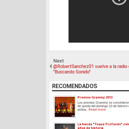
Next
@RobertSanchez01 vuelve a la radio
"Buscando Sonido"
RECOMENDADOS
Premios Grammy 2013
Los premios Grammy se convirtieron
de queda del domingo 10 de febrero
artista...
Read more
La banda "Toque Profundo" cel
años de historia