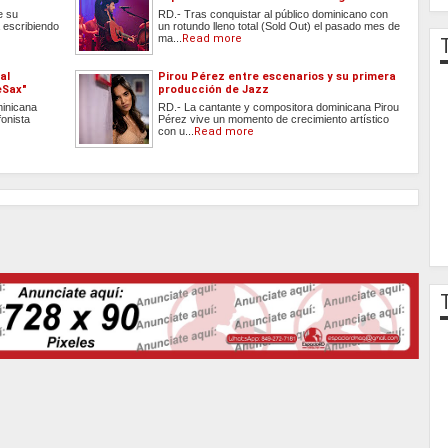
e su
RD.- Tras conquistar al público dominicano con
 escribiendo
un rotundo lleno total (Sold Out) el pasado mes de
ma...
Read more
al
Pirou Pérez entre escenarios y su primera
eSax"
producción de Jazz
minicana
RD.- La cantante y compositora dominicana Pirou
onista
Pérez vive un momento de crecimiento artístico
con u...
Read more