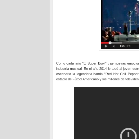
Como cada año "El Super Bowl" trae nuevas emocione
industria musical. En el año 2014 le tocó al joven est
escenario la legendaria banda "Red Hot Chili Pepper
estadio de Fùtbol Americano y los millones de televiden