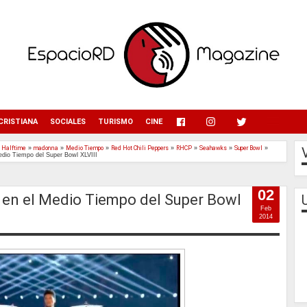
menu
CRISTIANA
SOCIALES
TURISMO
CINE
»
Halftime
»
madonna
»
Medio Tiempo
»
Red Hot Chili Peppers
»
RHCP
»
Seahawks
»
Super Bowl
»
io Tiempo del Super Bowl XLVIII
02
en el Medio Tiempo del Super Bowl
Feb
2014