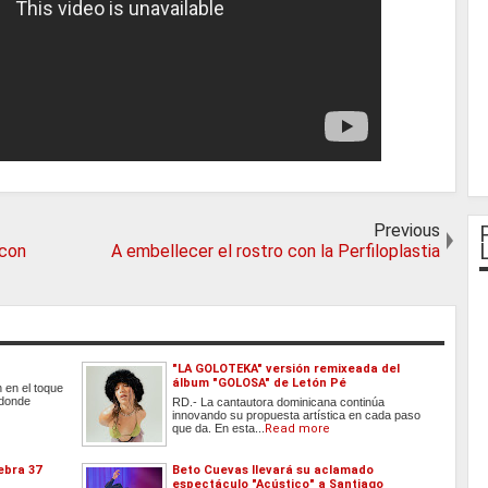
Previous
 con
A embellecer el rostro con la Perfiloplastia
"LA GOLOTEKA" versión remixeada del
álbum "GOLOSA" de Letón Pé
 en el toque
 donde
RD.- La cantautora dominicana continúa
innovando su propuesta artística en cada paso
que da. En esta...
Read more
ebra 37
Beto Cuevas llevará su aclamado
espectáculo "Acústico" a Santiago