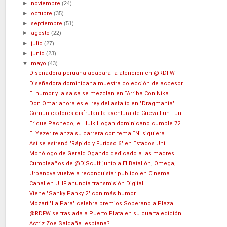
►
noviembre
(24)
►
octubre
(35)
►
septiembre
(51)
►
agosto
(22)
►
julio
(27)
►
junio
(23)
▼
mayo
(43)
Diseñadora peruana acapara la atención en @RDFW
Diseñadora dominicana muestra colección de accesor...
El humor y la salsa se mezclan en “Arriba Con Nika...
Don Omar ahora es el rey del asfalto en "Dragmania"
Comunicadores disfrutan la aventura de Cueva Fun Fun
Erique Pacheco, el Hulk Hogan dominicano cumple 72...
El Yezer relanza su carrera con tema “Ni siquiera ...
Así se estrenó "Rápido y Furioso 6" en Estados Uni...
Monólogo de Gerald Ogando dedicado a las madres
Cumpleaños de @DjScuff junto a El Batallón, Omega,...
Urbanova vuelve a reconquistar publico en Cinema
Canal en UHF anuncia transmisión Digital
Viene "Sanky Panky 2" con más humor
Mozart "La Para" celebra premios Soberano a Plaza ...
@RDFW se traslada a Puerto Plata en su cuarta edición
Actriz Zoe Saldaña lesbiana?