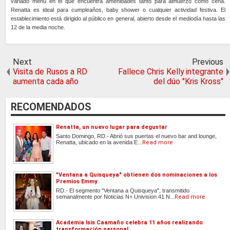
variado menú en el que encuentra amenidades tanto para almuerzo como cena.
Renatta es ideal para cumpleaños, baby shower o cualquier actividad festiva. El
establecimiento está dirigido al público en general, abierto desde el mediodía hasta las
12 de la media noche.
Next
Previous
Visita de Rusos a RD
Fallece Chris Kelly integrante
aumenta cada año
del dúo "Kris Kross"
RECOMENDADOS
Renatta, un nuevo lugar para degustar
Santo Domingo, RD.- Abrió sus puertas el nuevo bar and lounge,
Renatta, ubicado en la avenida E...
Read more
"Ventana a Quisqueya" obtienen dos nominaciones a los
Premios Emmy
RD.- El segmento "Ventana a Quisqueya", transmitido
semanalmente por Noticias N+ Univision 41 N...
Read more
Academia Isis Caamaño celebra 11 años realizando
transformación personal