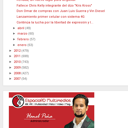
Fallece Chris Kelly integrante del dúo "Kris Kross"
Don Omar de compras con Juan Luis Guerra y Vin Diesel
Lanzamiento primer celular con sistema 4G
Continúa la lucha por la libertad de expresión y l...
►
abril
(49)
►
marzo
(60)
►
febrero
(57)
►
enero
(63)
►
2012
(479)
►
2011
(699)
►
2010
(743)
►
2009
(582)
►
2008
(427)
►
2007
(54)