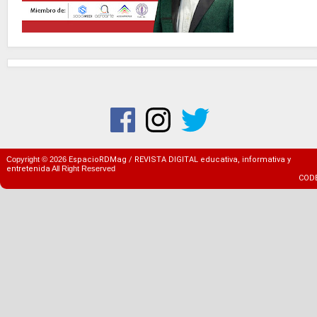
Copyright ©
2026
EspacioRDMag / REVISTA DIGITAL educativa, informativa y
entretenida
All Right Reserved
COD