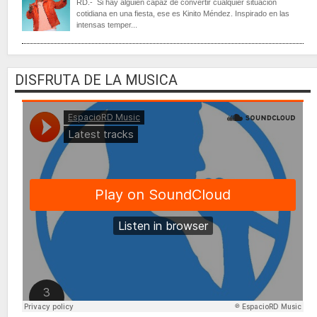
RD.- Si hay alguien capaz de convertir cualquier situación
cotidiana en una fiesta, ese es Kinito Méndez. Inspirado en las
intensas temper...
DISFRUTA DE LA MUSICA