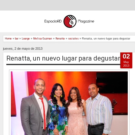
Home
»
bar
»
Lounge
»
Melisa Guzman
»
Renatta
»
sociales
»
Renatta, un nuevo lugar para degustar
jueves, 2 de mayo de 2013
02
Renatta, un nuevo lugar para degustar
May
2013