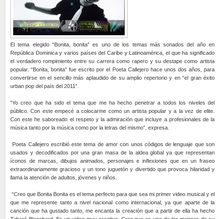
El tema elegido “Bonita, bonita” es uno de los temas más sonados del año en
República Dominica y varios países del Caribe y Latinoamérica, el que ha significado
el verdadero rompimiento entre su carrera como rapero y su destape como artista
popular. “Bonita, bonita” fue escrito por el Poeta Callejero hace unos dos años, para
convertirse en el sencillo más aplaudido de su amplio repertorio y en “el gran éxito
urban pop del país del 2011”.
“Yo creo que ha sido el tema que me ha hecho penetrar a todos los niveles del
público. Con este empecé a colocarme como un artista popular y a la vez de elite.
Con este he saboreado el respeto y la admiración que incluye a profesionales de la
música tanto por la música como por la letras del mismo”, expresa.
Poeta Callejero escribió este tema de amor con unos códigos de lenguaje que son
usados y decodificados por una gran masa de la aldea global ya que representan
íconos de marcas, dibujos animados, personajes e inflexiones que en un fraseo
extraordinariamente gracioso y un tono juguetón y divertido que provoca hilaridad y
llama la atención de adultos, jóvenes y niños.
“Creo que Bonita Bonita es el tema perfecto para que sea mi primer video musical y el
que me represente tanto a nivel nacional como internacional, ya que aparte de la
canción que ha gustado tanto, me encanta la creación que a partir de ella ha hecho