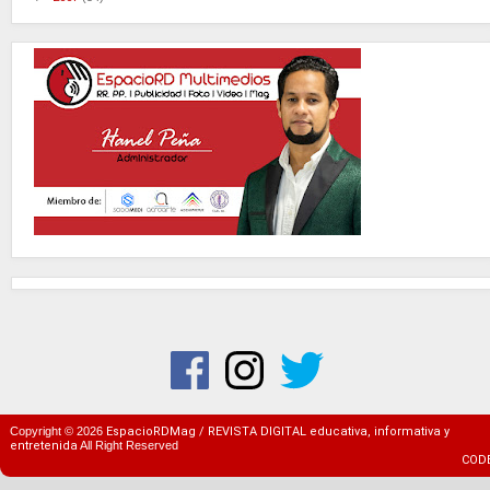
Copyright ©
2026
EspacioRDMag / REVISTA DIGITAL educativa, informativa y
entretenida
All Right Reserved
COD