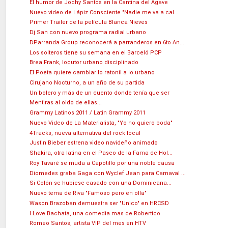
El humor de Jochy Santos en la Cantina del Agave
Nuevo video de Lápiz Consciente "Nadie me va a cal...
Primer Trailer de la película Blanca Nieves
Dj San con nuevo programa radial urbano
DParranda Group reconocerá a parranderos en 6to An...
Los solteros tiene su semana en el Barceló PCP
Brea Frank, locutor urbano disciplinado
El Poeta quiere cambiar lo ratonil a lo urbano
Cirujano Nocturno, a un año de su partida
Un bolero y más de un cuento donde tenía que ser
Mentiras al oido de ellas...
Grammy Latinos 2011 / Latin Grammy 2011
Nuevo Video de La Materialista, "Yo no quiero boda"
4Tracks, nueva alternativa del rock local
Justin Bieber estrena video navideño animado
Shakira, otra latina en el Paseo de la Fama de Hol...
Roy Tavaré se muda a Capotillo por una noble causa
Diomedes graba Gaga con Wyclef Jean para Carnaval ...
Si Colón se hubiese casado con una Dominicana...
Nuevo tema de Riva "Famoso pero en olla"
Wason Brazoban demuestra ser "Unico" en HRCSD
I Love Bachata, una comedia mas de Robertico
Romeo Santos, artista VIP del mes en HTV