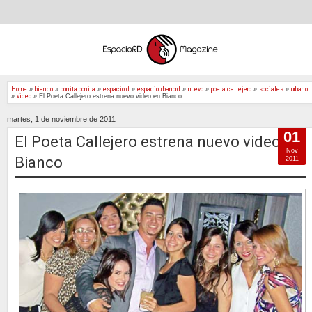
Home
»
bianco
»
bonita bonita
»
espaciord
»
espaciourbanord
»
nuevo
»
poeta callejero
»
sociales
»
urbano
»
video
»
El Poeta Callejero estrena nuevo video en Bianco
martes, 1 de noviembre de 2011
01
El Poeta Callejero estrena nuevo video en
Nov
Bianco
2011