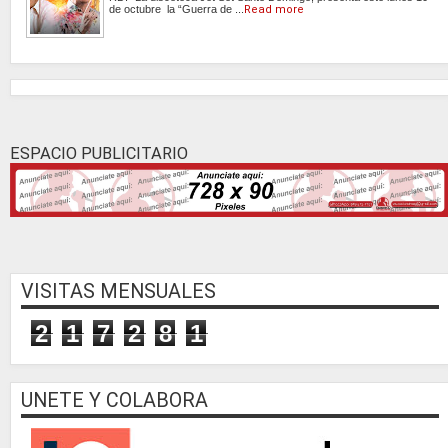
de octubre la “Guerra de ...
Read more
ESPACIO PUBLICITARIO
VISITAS MENSUALES
2
1
7
2
8
1
UNETE Y COLABORA