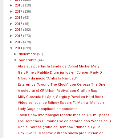
►
2018
(110)
►
2017
(136)
►
2016
(63)
►
2015
(16)
►
2014
(192)
►
2013
(473)
►
2012
(479)
▼
2011
(699)
►
diciembre
(51)
▼
noviembre
(44)
Abre sus puertas la tienda de Corsel Michel Mery
Gary Pine y Pablito Drum juntos en Concert Party D...
Nikauly da inicio “Arriba la Navidad”
Estaremos “Around The Clock” con Cerveza The One
A celebrar el CR Urban Festival con Graffiti y Rap
Milly Quezada ft Lápiz, Sergio y Pavél en Hard Rock
Video sensual de Britney Spears Ft. Marilyn Manson
Lady Gaga decapitada en concierto
Talen Show Intercolegial reparte mas de 450 mil pesos
Los Derechos Humanos se celebraran con "Voces de u...
Daniel Sarcos graba en Dembow "Nunca du yu lai"
Hoy, Riva “El Maestro” estrena nueva producción en...