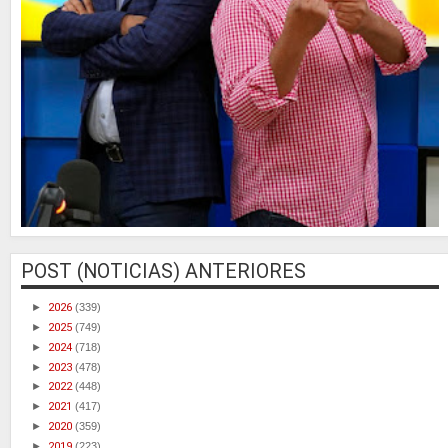
POST (NOTICIAS) ANTERIORES
►
2026
(339)
►
2025
(749)
►
2024
(718)
►
2023
(478)
►
2022
(448)
►
2021
(417)
►
2020
(359)
►
2019
(223)