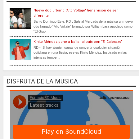
Nuevo dúo urbano "Alto Voltaje" tiene visión de ser
diferente
Santo Domingo Este, RD . Sale al Mercado de la música un nuevo
dúo llamado “Alto Voltaje” formado por William Lara apodado como
“El Gigo...
Kinito Méndez pone a bailar al país con “El Calorazo”
RD.- Si hay alguien capaz de convertir cualquier situación
cotidiana en una fiesta, ese es Kinito Méndez. Inspirado en las
intensas temper...
DISFRUTA DE LA MUSICA