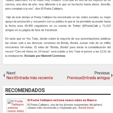
Tabaré Blanchard. Es un video muy creativo. Creo que es uno de los mejores de su
carrera, una obra de arte, muy diferente a lo que se ha hecho hasta ahora. Sencillo,
pero complejo a la vez”, dice El Poeta Callejero.
Hijo de este tiempo el Poeta Callejero ha encontrado en las redes sociales su mejor
apoyo de promoción y encuentro con su público lo que le ha permitido acumular hasta
la fecha unos 49,400 seguidores en su cuenta de Twitter @PoetaCalle y 71,413
amigos en su página de fans de Facebook.
En tanto que en You Tube, donde suben la mayoría de sus presentaciones públicas
las vistas solo a las diversas versiones de Bonita, Bonita, suman más de un millón
trescientos mil visitas. El video de “Bonita, Bonita” para iniciar la contabilización del
record “Cien mil Views en 24 horas” será subido a You Tube el jueves a las 12:01 de
la medianoche.
Enviado por Marivell Contreras
Next
Previous
NextEntrada más reciente
PreviousEntrada antigua
RECOMENDADOS
El Poeta Callejero estrena nuevo video en Bianco
El Poeta Callejero, uno de los jóvenes exponentes del género
urbano más reconocido y respetado por...
Read more