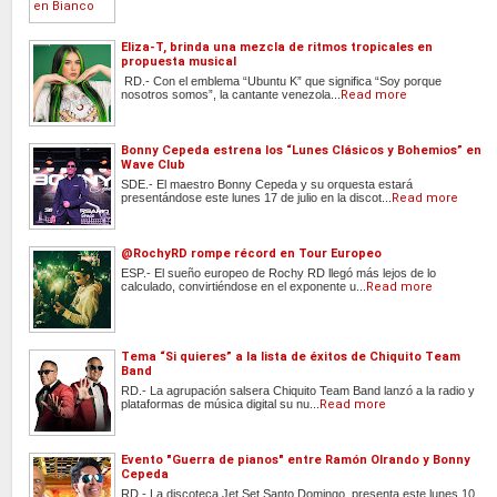
Eliza-T, brinda una mezcla de ritmos tropicales en
propuesta musical
RD.- Con el emblema “Ubuntu K” que significa “Soy porque
nosotros somos”, la cantante venezola...
Read more
Bonny Cepeda estrena los “Lunes Clásicos y Bohemios” en
Wave Club
SDE.- El maestro Bonny Cepeda y su orquesta estará
presentándose este lunes 17 de julio en la discot...
Read more
@RochyRD rompe récord en Tour Europeo
ESP.- El sueño europeo de Rochy RD llegó más lejos de lo
calculado, convirtiéndose en el exponente u...
Read more
Tema “Si quieres” a la lista de éxitos de Chiquito Team
Band
RD.- La agrupación salsera Chiquito Team Band lanzó a la radio y
plataformas de música digital su nu...
Read more
Evento "Guerra de pianos" entre Ramón Olrando y Bonny
Cepeda
RD.- La discoteca Jet Set Santo Domingo, presenta este lunes 10