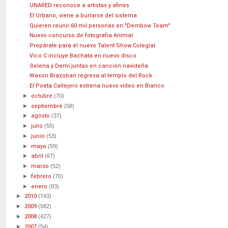
UNARED reconoce a artistas y afines
El Urbano, viene a burlarse del sistema
Quieren reunir 60 mil personas en "Dembow Team"
Nuevo concurso de fotografía Animal
Prepárate para el nuevo Talent Show Colegial
Vico C incluye Bachata en nuevo disco
Selena y Demi juntas en canción navideña
Wason Brazoban regresa al templo del Rock
El Poeta Callejero estrena nuevo video en Bianco
►
octubre
(70)
►
septiembre
(58)
►
agosto
(37)
►
julio
(55)
►
junio
(53)
►
mayo
(59)
►
abril
(67)
►
marzo
(52)
►
febrero
(70)
►
enero
(83)
►
2010
(743)
►
2009
(582)
►
2008
(427)
►
2007
(54)