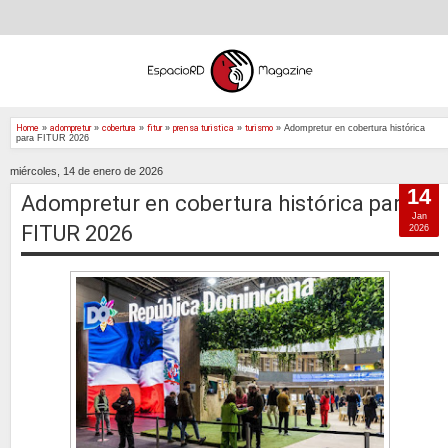
Home
»
adompretur
»
cobertura
»
fitur
»
prensa turistica
»
turismo
»
Adompretur en cobertura histórica
para FITUR 2026
miércoles, 14 de enero de 2026
14
Adompretur en cobertura histórica para
Jan
FITUR 2026
2026