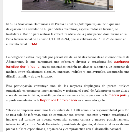
RD.-
La Asociación Dominicana de Prensa Turística (Adompretur) anunció que una
delegación de alrededor de 40 periodistas miembros, especializados en turismo, se
trasladará a Madrid para realizar la cobertura oficial de la participación dominicana en la
Feria Internacional de Turismo (FITUR 2026), que se celebrará del 21 al 25 de enero en
el recinto ferial
IFEMA
.
La delegación estará integrada por periodistas de las filiales nacionales e internacionales de
Adompretur, lo que garantizará una cobertura diversa y estratégica del
quehacer
turístico dominicano
, cuyos contenidos tendrán un alcance superior a un centenar de
medios, entre plataformas digitales, impresas, radiales y audiovisuales, asegurando una
difusión amplia y de alto impacto.
Esta participación constituye uno de los mayores despliegues de prensa turística
organizada en escenarios internacionales y reafirma el papel de Adompretur como aliado
clave del sector turístico, contribuyendo activamente a la proyección de la
marca país
y
al posicionamiento de la
República Dominicana
en el mercado global.
“Desde Adompretur asumimos la cobertura de FITUR como una responsabilidad país. No
se trata solo de informar, sino de comunicar con criterio, contexto y visión estratégica el
impacto del turismo en nuestra economía, nuestra cultura y nuestro posicionamiento
internacional”, afirmó Sarah Hernández, presidenta del gremio, al destacar el valor de una
prensa turística especializada, organizada y comprometida con el desarrollo nacional.