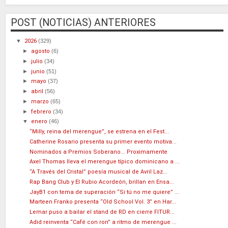
POST (NOTICIAS) ANTERIORES
▼
2026
(329)
►
agosto
(6)
►
julio
(34)
►
junio
(51)
►
mayo
(37)
►
abril
(56)
►
marzo
(65)
►
febrero
(34)
▼
enero
(46)
“Milly, reina del merengue”, se estrena en el Fest...
Catherine Rosario presenta su primer evento motiva...
Nominados a Premios Soberano... Proximamente
Axel Thomas lleva el merengue típico dominicano a ...
“A Través del Cristal” poesía musical de Avril Laz...
Rap Bang Club y El Rubio Acordeón, brillan en Ensa...
JayB1 con tema de superación “Si tú no me quiere” ...
Marteen Franko presenta “Old School Vol. 3” en Har...
Lemar puso a bailar el stand de RD en cierre FITUR...
Adid reinventa “Café con ron” a ritmo de merengue ...