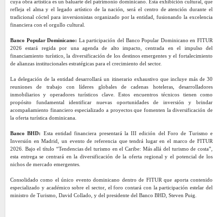
cuya obra artística es un baluarte del patrimonio dominicano. Esta exhibición cultural, que
refleja el alma y el legado artístico de la nación, será el centro de atención durante el
tradicional cóctel para inversionistas organizado por la entidad, fusionando la excelencia
financiera con el orgullo cultural.
Banco Popular Dominicano:
La participación del Banco Popular Dominicano en FITUR
2026 estará regida por una agenda de alto impacto, centrada en el impulso del
financiamiento turístico, la diversificación de los destinos emergentes y el fortalecimiento
de alianzas institucionales estratégicas para el crecimiento del sector.
La delegación de la entidad desarrollará un itinerario exhaustivo que incluye más de 30
reuniones de trabajo con líderes globales de cadenas hoteleras, desarrolladores
inmobiliarios y operadores turísticos clave. Estos encuentros técnicos tienen como
propósito fundamental identificar nuevas oportunidades de inversión y brindar
acompañamiento financiero especializado a proyectos que fomenten la diversificación de
la oferta turística dominicana.
Banco BHD:
Esta entidad financiera presentará la III edición del Foro de Turismo e
Inversión en Madrid, un evento de referencia que tendrá lugar en el marco de FITUR
2026. Bajo el título “Tendencias del turismo en el Caribe: Más allá del turismo de costa”,
esta entrega se centrará en la diversificación de la oferta regional y el potencial de los
nichos de mercado emergentes.
Consolidado como el único evento dominicano dentro de FITUR que aporta contenido
especializado y académico sobre el sector, el foro contará con la participación estelar del
ministro de Turismo, David Collado, y del presidente del Banco BHD, Steven Puig.