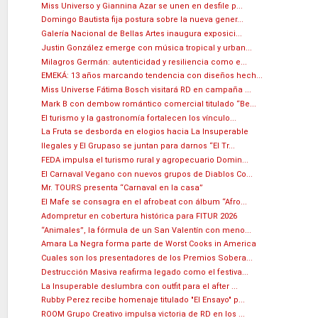
Miss Universo y Giannina Azar se unen en desfile p...
Domingo Bautista fija postura sobre la nueva gener...
Galería Nacional de Bellas Artes inaugura exposici...
Justin González emerge con música tropical y urban...
Milagros Germán: autenticidad y resiliencia como e...
EMEKÁ: 13 años marcando tendencia con diseños hech...
Miss Universe Fátima Bosch visitará RD en campaña ...
Mark B con dembow romántico comercial titulado “Be...
El turismo y la gastronomía fortalecen los vínculo...
La Fruta se desborda en elogios hacia La Insuperable
Ilegales y El Grupaso se juntan para darnos “El Tr...
FEDA impulsa el turismo rural y agropecuario Domin...
El Carnaval Vegano con nuevos grupos de Diablos Co...
Mr. TOURS presenta “Carnaval en la casa”
El Mafe se consagra en el afrobeat con álbum “Afro...
Adompretur en cobertura histórica para FITUR 2026
“Animales”, la fórmula de un San Valentín con meno...
Amara La Negra forma parte de Worst Cooks in America
Cuales son los presentadores de los Premios Sobera...
Destrucción Masiva reafirma legado como el festiva...
La Insuperable deslumbra con outfit para el after ...
Rubby Perez recibe homenaje titulado "El Ensayo" p...
ROOM Grupo Creativo impulsa victoria de RD en los ...