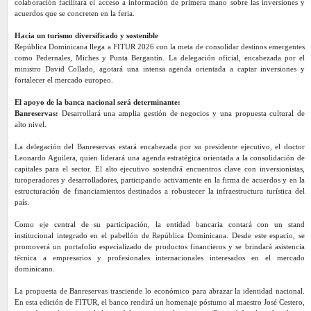
colaboración facilitará el acceso a información de primera mano sobre las inversiones y
acuerdos que se concreten en la feria.
Hacia un turismo diversificado y sostenible
República Dominicana llega a FITUR 2026 con la meta de consolidar destinos emergentes
como Pedernales, Miches y Punta Bergantín. La delegación oficial, encabezada por el
ministro David Collado, agotará una intensa agenda orientada a captar inversiones y
fortalecer el mercado europeo.
El apoyo de la banca nacional será determinante:
Banreservas:
Desarrollará una amplia gestión de negocios y una propuesta cultural de
alto nivel.
La delegación del Banreservas estará encabezada por su presidente ejecutivo, el doctor
Leonardo Aguilera, quien liderará una agenda estratégica orientada a la consolidación de
capitales para el sector. El alto ejecutivo sostendrá encuentros clave con inversionistas,
turoperadores y desarrolladores, participando activamente en la firma de acuerdos y en la
estructuración de financiamientos destinados a robustecer la infraestructura turística del
país.
Como eje central de su participación, la entidad bancaria contará con un stand
institucional integrado en el pabellón de República Dominicana. Desde este espacio, se
promoverá un portafolio especializado de productos financieros y se brindará asistencia
técnica a empresarios y profesionales internacionales interesados en el mercado
dominicano.
La propuesta de Banreservas trasciende lo económico para abrazar la identidad nacional.
En esta edición de FITUR, el banco rendirá un homenaje póstumo al maestro José Cestero,