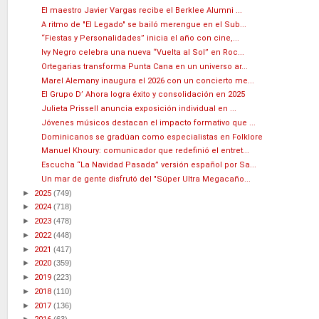
El maestro Javier Vargas recibe el Berklee Alumni ...
A ritmo de "El Legado" se bailó merengue en el Sub...
“Fiestas y Personalidades” inicia el año con cine,...
Ivy Negro celebra una nueva “Vuelta al Sol” en Roc...
Ortegarias transforma Punta Cana en un universo ar...
Marel Alemany inaugura el 2026 con un concierto me...
El Grupo D’ Ahora logra éxito y consolidación en 2025
Julieta Prissell anuncia exposición individual en ...
Jóvenes músicos destacan el impacto formativo que ...
Dominicanos se gradúan como especialistas en Folklore
Manuel Khoury: comunicador que redefinió el entret...
Escucha “La Navidad Pasada” versión español por Sa...
Un mar de gente disfrutó del "Súper Ultra Megacaño...
►
2025
(749)
►
2024
(718)
►
2023
(478)
►
2022
(448)
►
2021
(417)
►
2020
(359)
►
2019
(223)
►
2018
(110)
►
2017
(136)