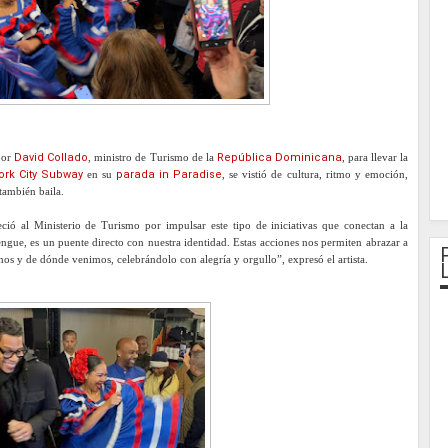
 por
David Collado
, ministro de Turismo de la
República Dominicana
, para llevar la
rk City Subway
en su
parada in Paradise
, se vistió de cultura, ritmo y emoción,
ambién baila.
ió al Ministerio de Turismo por impulsar este tipo de iniciativas que conectan a la
engue, es un puente directo con nuestra identidad. Estas acciones nos permiten abrazar a
os y de dónde venimos, celebrándolo con alegría y orgullo”, expresó el artista.