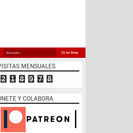
21 en línea
VISITAS MENSUALES
2
1
8
9
7
8
UNETE Y COLABORA