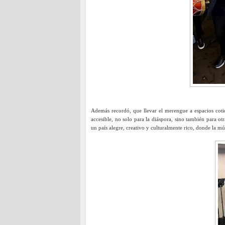
Además recordó, que llevar el merengue a espacios cot
accesible, no solo para la diáspora, sino también para
un país alegre, creativo y culturalmente rico, donde la mú