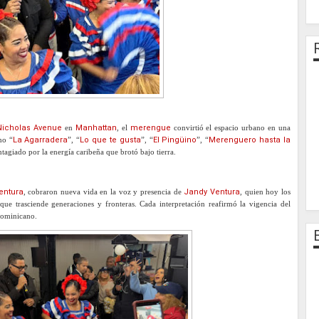
 Nicholas Avenue
en
Manhattan
, el
merengue
convirtió el espacio urbano en una
mo “
La Agarradera
”, “
Lo que te gusta
”, “
El Pingüino
”, “
Merenguero hasta la
ntagiado por la energía caribeña que brotó bajo tierra.
entura
, cobraron nueva vida en la voz y presencia de
Jandy Ventura
, quien hoy los
e trasciende generaciones y fronteras. Cada interpretación reafirmó la vigencia del
dominicano.