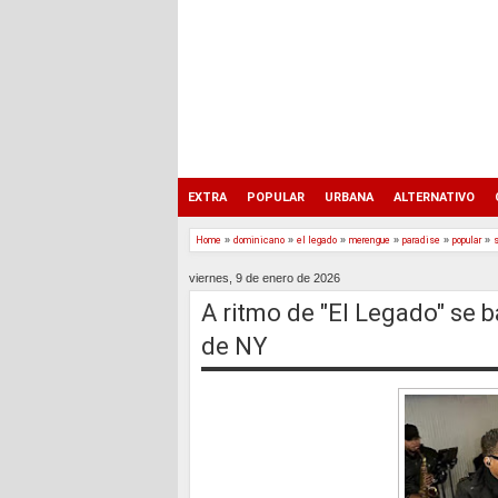
EXTRA
POPULAR
URBANA
ALTERNATIVO
Home
»
dominicano
»
el legado
»
merengue
»
paradise
»
popular
»
viernes, 9 de enero de 2026
A ritmo de "El Legado" se 
de NY