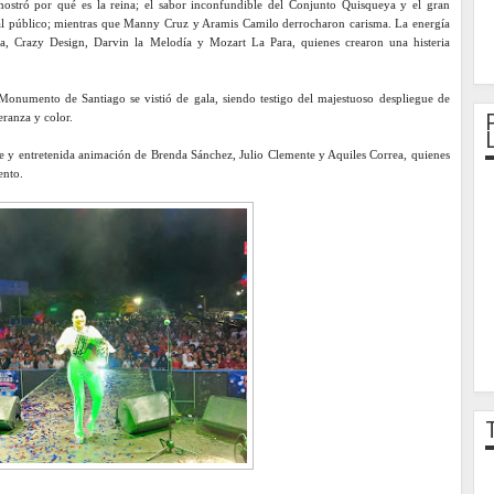
ostró por qué es la reina; el sabor inconfundible del Conjunto Quisqueya y el gran
al público; mientras que Manny Cruz y Aramis Camilo derrocharon carisma. La energía
, Crazy Design, Darvin la Melodía y Mozart La Para, quienes crearon una histeria
 Monumento de Santiago se vistió de gala, siendo testigo del majestuoso despliegue de
eranza y color.
nte y entretenida animación de Brenda Sánchez, Julio Clemente y Aquiles Correa, quienes
ento.