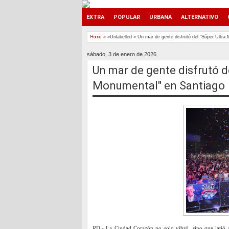
EXTRA
POPULAR
URBANA
ALTERNATIVO
Home
» »Unlabelled »
Un mar de gente disfrutó del "Súper Ultr
sábado, 3 de enero de 2026
Un mar de gente disfrutó 
Monumental" en Santiago
RD.-
La Ciudad Corazón no solo vibró, sino que latió 