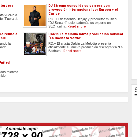
 tercera
DJ Stream consolida su carrera con
proyección internacional por Europa y el
Caribe
ta vuelve a
 de “Fuera de
RD.- El destacado Deejay y productor musical
"DJ Stream", quien además es experto en
SEO, culmi...
Read more
que reune a
Dalvin La Melodía lanza producción musical
able
“La Bachata Volvió”
ando la
RD.– El artista Dalvin La Melodía presenta
and"
oficialmente su nueva producción discográfica “La
Bachata...
Read more
United
dos talentos
nido