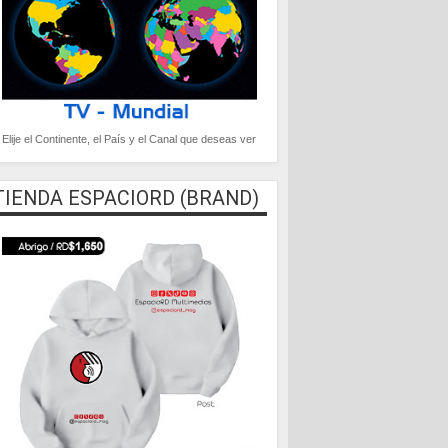
Elije el Continente, el País y el Canal que deseas ver
TIENDA ESPACIORD (BRAND)