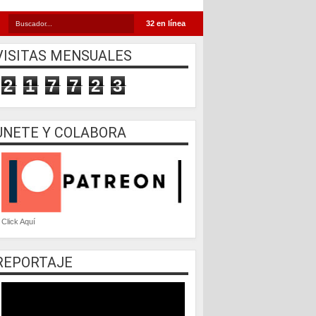
32 en línea
VISITAS MENSUALES
2
1
7
7
2
3
UNETE Y COLABORA
Click Aquí
REPORTAJE