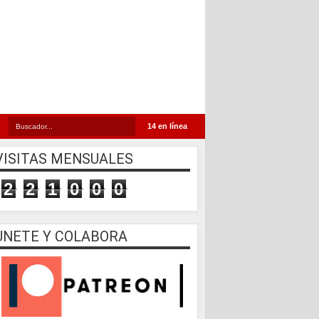
14 en línea
VISITAS MENSUALES
2
2
1
0
0
0
UNETE Y COLABORA