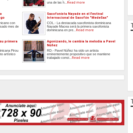
una de las h...
Read more
do
Saxofonista Nayade en el Festival
ago
Internacional de Saxofón "MedeSax"
inicano con
COL.- La destacada saxofonista dominicana
 pasado mes de
Nayade Macea será la primera saxofonista
dominicana en pre...
Read more
 su primera
Agonizando, le cambia la melodía a Pavel
Núñez
inicana Pirou
RD.- Pavel Núñez ha sido un artista
o artístico
eminentemente propositivo que se mantiene
trabajado const...
Read more