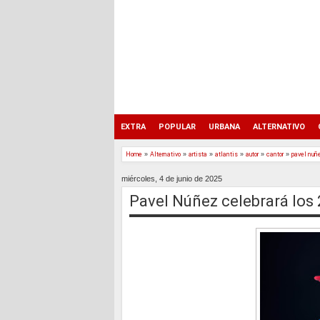
EXTRA
POPULAR
URBANA
ALTERNATIVO
Home
»
Alternativo
»
artista
»
atlantis
»
autor
»
cantor
»
pavel nuñ
miércoles, 4 de junio de 2025
Pavel Núñez celebrará los