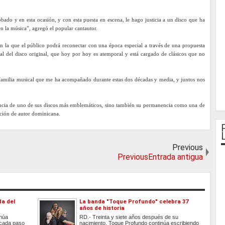
 y en esta ocasión, y con esta puesta en escena, le hago justicia a un disco que ha
 la música”, agregó el popular cantautor.
en la que el público podrá reconectar con una época especial a través de una propuesta
ral del disco original, que hoy por hoy es atemporal y está cargado de clásicos que no
amilia musical que me ha acompañado durante estas dos décadas y media, y juntos nos
dencia de uno de sus discos más emblemáticos, sino también su permanencia como una de
anción de autor dominicana.
Previous
PreviousEntrada antigua
da del
La banda "Toque Profundo" celebra 37
años de historia
inúa
RD.- Treinta y siete años después de su
 cada paso
nacimiento, Toque Profundo continúa escribiendo