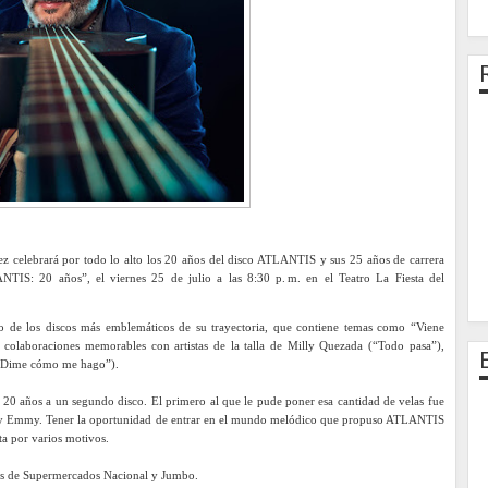
 celebrará por todo lo alto los 20 años del disco ATLANTIS y sus 25 años de carrera
ANTIS: 20 años”, el viernes 25 de julio a las 8:30 p. m. en el Teatro La Fiesta del
 de los discos más emblemáticos de su trayectoria, que contiene temas como “Viene
 colaboraciones memorables con artistas de la talla de Milly Quezada (“Todo pasa”),
 (“Dime cómo me hago”).
s 20 años a un segundo disco. El primero al que le pude poner esa cantidad de velas fue
o y Emmy. Tener la oportunidad de entrar en el mundo melódico que propuso ATLANTIS
sta por varios motivos.
ets de Supermercados Nacional y Jumbo.