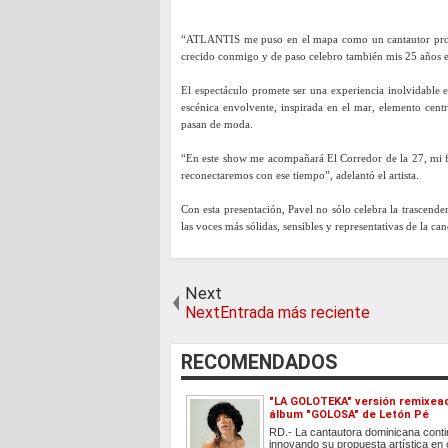
“ATLANTIS me puso en el mapa como un cantautor probado
crecido conmigo y de paso celebro también mis 25 años en
El espectáculo promete ser una experiencia inolvidable 
escénica envolvente, inspirada en el mar, elemento cent
pasan de moda.
“En este show me acompañará El Corredor de la 27, mi f
reconectaremos con ese tiempo”, adelantó el artista.
Con esta presentación, Pavel no sólo celebra la trascen
las voces más sólidas, sensibles y representativas de la c
Next
NextEntrada más reciente
RECOMENDADOS
"LA GOLOTEKA" versión remixea
álbum "GOLOSA" de Letón Pé
RD.- La cantautora dominicana cont
innovando su propuesta artística en