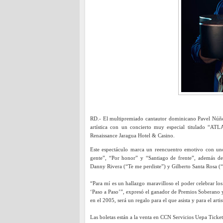
RD.- El multipremiado cantautor dominicano Pavel Núñez
artística con un concierto muy especial titulado “ATL
Renaissance Jaragua Hotel & Casino.
Este espectáculo marca un reencuentro emotivo con uno
gente”, “Por honor” y “Santiago de frente”, además de
Danny Rivera (“Te me perdiste”) y Gilberto Santa Rosa
“Para mí es un hallazgo maravilloso el poder celebrar lo
‘Paso a Paso’”, expresó el ganador de Premios Soberan
en el 2005, será un regalo para el que asista y para el arti
Las boletas están a la venta en CCN Servicios Uepa Tick