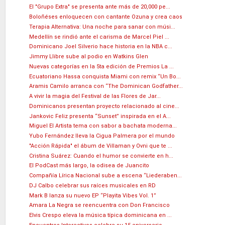
El "Grupo Extra" se presenta ante más de 20,000 pe...
Boloñéses enloquecen con cantante Ozuna y crea caos
Terapia Alternativa: Una noche para sanar con músi...
Medellín se rindió ante el carisma de Marcel Piel ...
Dominicano Joel Silverio hace historia en la NBA c...
Jimmy Llibre sube al podio en Watkins Glen
Nuevas categorías en la 5ta edición de Premios La ...
Ecuatoriano Hassa conquista Miami con remix “Un Bo...
Aramis Camilo arranca con “The Dominican Godfather...
A vivir la magia del Festival de las Flores de Jar...
Dominicanos presentan proyecto relacionado al cine...
Jankovic Feliz presenta “Sunset” inspirada en el A...
Miguel El Artista tema con sabor a bachata moderna...
Yubo Fernández lleva la Cigua Palmera por el mundo
"Acción Rápida" el ábum de Villaman y Ovni que te ...
Cristina Suárez: Cuando el humor se convierte en h...
El PodCast más largo, la odisea de Juancito
Compañía Lírica Nacional sube a escena “Liederaben...
DJ Calbo celebrar sus raíces musicales en RD
Mark B lanza su nuevo EP “Playita Vibes Vol. 1”
Amara La Negra se reencuentra con Don Francisco
Elvis Crespo eleva la música típica dominicana en ...