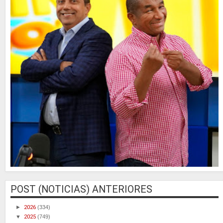
POST (NOTICIAS) ANTERIORES
►
2026
(334)
▼
2025
(749)