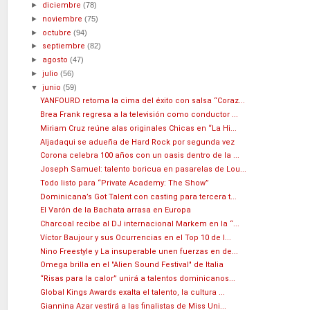
►
diciembre
(78)
►
noviembre
(75)
►
octubre
(94)
►
septiembre
(82)
►
agosto
(47)
►
julio
(56)
▼
junio
(59)
YANFOURD retoma la cima del éxito con salsa “Coraz...
Brea Frank regresa a la televisión como conductor ...
Miriam Cruz reúne alas originales Chicas en “La Hi...
Aljadaqui se adueña de Hard Rock por segunda vez
Corona celebra 100 años con un oasis dentro de la ...
Joseph Samuel: talento boricua en pasarelas de Lou...
Todo listo para “Private Academy: The Show”
Dominicana’s Got Talent con casting para tercera t...
El Varón de la Bachata arrasa en Europa
Charcoal recibe al DJ internacional Markem en la “...
Víctor Baujour y sus Ocurrencias en el Top 10 de I...
Nino Freestyle y La insuperable unen fuerzas en de...
Omega brilla en el "Alien Sound Festival" de Italia
“Risas para la calor” unirá a talentos dominicanos...
Global Kings Awards exalta el talento, la cultura ...
Giannina Azar vestirá a las finalistas de Miss Uni...