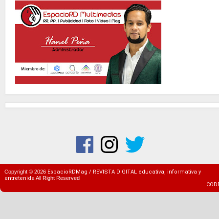
Copyright ©
2026
EspacioRDMag / REVISTA DIGITAL educativa, informativa y
entretenida
All Right Reserved
COD