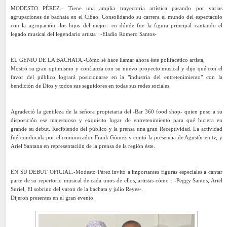
MODESTO PÉREZ.- Tiene una amplia trayectoria artística pasando por varias
agrupaciones de bachata en el Cibao. Consolidando su carrera el mundo del espectáculo
con la agrupación -los hijos del mejor- en dónde fue la figura principal cantando el
legado musical del legendario artista : -Eladio Romero Santos-
EL GENIO DE LA BACHATA.-Cómo sé hace llamar ahora éste polifacético artista,
Mostró su gran optimismo y confianza con su nuevo proyecto musical y dijo qué con el
favor del público logrará posicionarse en la "industria del entretenimiento" con la
bendición de Dios y todos sus seguidores en todas sus redes sociales.
Agradeció la gentileza de la señora propietaria del -Bar 360 food shop- quien puso a su
disposición ese majestuoso y exquisito lugar de entretenimiento para qué hiciera en
grande su debut. Recibiendo del público y la prensa una gran Receptividad. La actividad
fué conducida por el comunicador Frank Gómez y contó la presencia de Agustín en tv, y
Ariel Santana en representación de la prensa de la región éste.
EN SU DEBUT OFICIAL.-Modesto Pérez invitó a importantes figuras especiales a cantar
parte de su repertorio musical de cada unos de ellos, artistas cómo : -Peggy Santos, Ariel
Suriel, El sobrino del varon de la bachata y julio Reyes-.
Dijeron presentes en el gran evento.