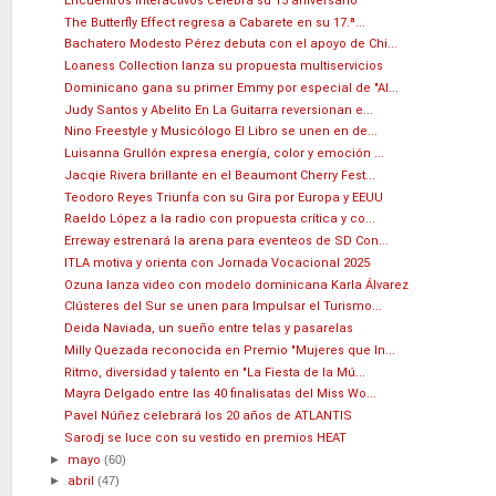
Encuentros Interactivos celebra su 15 aniversario
The Butterfly Effect regresa a Cabarete en su 17.ª...
Bachatero Modesto Pérez debuta con el apoyo de Chi...
Loaness Collection lanza su propuesta multiservicios
Dominicano gana su primer Emmy por especial de "Al...
Judy Santos y Abelito En La Guitarra reversionan e...
Nino Freestyle y Musicólogo El Libro se unen en de...
Luisanna Grullón expresa energía, color y emoción ...
Jacqie Rivera brillante en el Beaumont Cherry Fest...
Teodoro Reyes Triunfa con su Gira por Europa y EEUU
Raeldo López a la radio con propuesta crítica y co...
Erreway estrenará la arena para eventeos de SD Con...
ITLA motiva y orienta con Jornada Vocacional 2025
Ozuna lanza video con modelo dominicana Karla Álvarez
Clústeres del Sur se unen para Impulsar el Turismo...
Deida Naviada, un sueño entre telas y pasarelas
Milly Quezada reconocida en Premio "Mujeres que In...
Ritmo, diversidad y talento en "La Fiesta de la Mú...
Mayra Delgado entre las 40 finalisatas del Miss Wo...
Pavel Núñez celebrará los 20 años de ATLANTIS
Sarodj se luce con su vestido en premios HEAT
►
mayo
(60)
►
abril
(47)