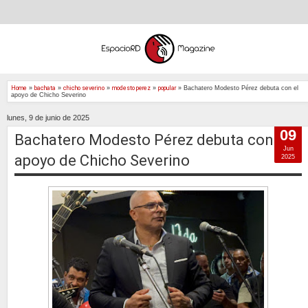
Home
»
bachata
»
chicho severino
»
modesto perez
»
popular
»
Bachatero Modesto Pérez debuta con el
apoyo de Chicho Severino
lunes, 9 de junio de 2025
09
Bachatero Modesto Pérez debuta con el
Jun
apoyo de Chicho Severino
2025