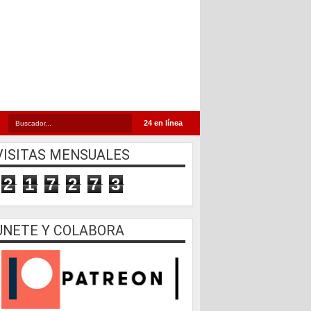
24 en línea
VISITAS MENSUALES
2
1
7
2
7
3
UNETE Y COLABORA