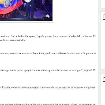
narios en Suiza, Italia, Zaragoza, España y otras importantes ciudades del continente, El
 de su carrera artística.
catorce presentaciones a casa llena, incluyendo varias fiestas donde cientos de personas
is seguidores por el apoyo tan abrumador que me brindaron en esta gira”, expresó El
n España, consolidando su posición como uno de los principales exponentes del género
na bachata inédita que ha calado en el gusto popular en tiempo récord, se encuentra en