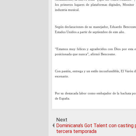
los primeros lugares de plataformas digitales, Monito
industria musical.
Según declaraciones de su manejador, Eduardo Bencosme, 
Estados Unidos a partir de septiembre de este año.
“Estamos muy felices y agradecidos con Dios por esta e
posicionada que nunca”, afirmó Bencosme.
Con pasión, entrega y un estilo inconfundible, El Varón 
escenario.
Por su destacada labor como embajador de la bachata po
de España.
Next
Dominicana’s Got Talent con casting 
tercera temporada