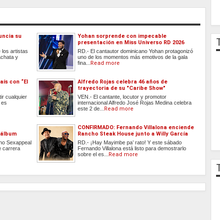
uncia su
Yohan sorprende con impecable
presentación en Miss Universo RD 2026
los artistas
RD.- El cantautor dominicano Yohan protagonizó
achata y
uno de los momentos más emotivos de la gala
fina...
Read more
aís con “El
Alfredo Rojas celebra 46 años de
trayectoria de su "Caribe Show"
ir cualquier
VEN.- El cantante, locutor y promotor
 es
internacional Alfredo José Rojas Medina celebra
este 2 de...
Read more
CONFIRMADO: Fernando Villalona enciende
 álbum
Rancho Steak House junto a Willy García
ano Sexappeal
RD.- ¡Hay Mayimbe pa’ rato! Y este sábado
 carrera
Fernando Villalona está listo para demostrarlo
sobre el es...
Read more