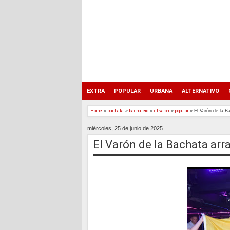
EXTRA
POPULAR
URBANA
ALTERNATIVO
Home
»
bachata
»
bachatero
»
el varon
»
popular
»
El Varón de la B
miércoles, 25 de junio de 2025
El Varón de la Bachata arr