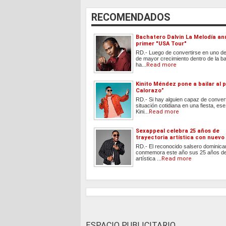
RECOMENDADOS
Bachatero Dalvin La Melodía an
primer "USA Tour"
RD.- Luego de convertirse en uno de 
de mayor crecimiento dentro de la b
ha...
Read more
Kinito Méndez pone a bailar al p
Calorazo”
RD.- Si hay alguien capaz de convert
situación cotidiana en una fiesta, ese
Kini...
Read more
Sexappeal celebra 25 años de
trayectoria artística con nuevo
RD.- El reconocido salsero dominic
conmemora este año sus 25 años de
artística ...
Read more
ESPACIO PUBLICITARIO