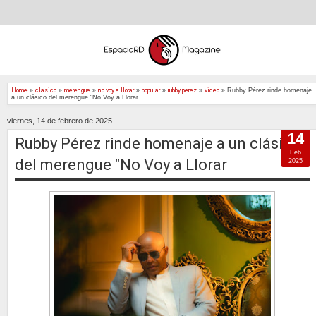
Home
»
clasico
»
merengue
»
no voy a llorar
»
popular
»
rubby perez
»
video
»
Rubby Pérez rinde homenaje
a un clásico del merengue "No Voy a Llorar
viernes, 14 de febrero de 2025
14
Rubby Pérez rinde homenaje a un clásico
Feb
del merengue "No Voy a Llorar
2025