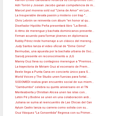
Ramón Emilio Candelario refuerza su compromiso con...
Adri Torrón y Josean Jacobo ganan competencia de m...
Marcel piel morena sold out “Llena de Amor” en Lun...
La Insuperable desata pasión y misterio con trap "...
Chris Lebrón se reinventa con ábum "en honor al qu...
Diseñador Hipólito Peña presentará libro “La Bendi...
A ritmo de merengue y bachata dominicanos presente...
Firman acuerdo para formar jóvenes en diplomacia
Rubby Pérez rinde homenaje a un clásico del mereng...
Judy Santos lanza el video oficial de "Dime Cómo"
Bermudas, una apuesta por la bachata urbana de Osc...
Sarodj presente en reconocimiento a JLG
Manny Cruz lleva su contagioso merengue a "Premios...
La trayectoria de Miriam Cruz al escenario de Prem...
Beele llega a Punta Cana en concierto único para S...
World Voices y The Studio unen fuerzas para fortal...
SODOMEDI realiza gran encuentro social de sus miem...
“Cambumbo” celebra su quinto aniversario en el TN
Menteabierta y Christian Alicea unen las islas con...
Letón Pé y Bodine se unen en una colaboración ardi...
Juliana se suma al reencuentro de Las Chicas del Can
Ayluin Castro lanza su carrera como solista con su...
Cruz Vásquez "La Consentida" Regresa con su Primer...