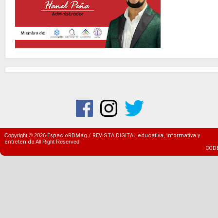
Copyright ©
2026
EspacioRDMag / REVISTA DIGITAL educativa, informativa y
entretenida
All Right Reserved
COD