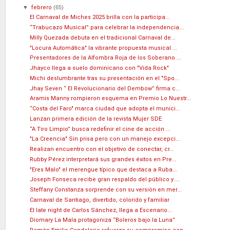
▼
febrero
(65)
El Carnaval de Miches 2025 brilla con la participa...
“Trabucazo Musical” para celebrar la independencia...
Milly Quezada debuta en el tradicional Carnaval de...
"Locura Automática" la vibrante propuesta musical ...
Presentadores de la Alfombra Roja de los Soberano ...
Jhayco llega a suelo dominicano con "Vida Rock"
Michi deslumbrante tras su presentación en el "Spo...
Jhay Seven “ El Revolucionario del Dembow” firma c...
Aramis Manny rompieron esquema en Premio Lo Nuestr...
“Costa del Faro" marca ciudad que adopta el munici...
Lanzan primera edición de la revista Mujer SDE
“A Tiro Limpio” busca redefinir el cine de acción ...
"La Creencia" Sin prisa pero con un manejo excepci...
Realizan encuentro con el objetivo de conectar, cr...
Rubby Pérez interpretará sus grandes éxitos en Pre...
"Eres Malo" el merengue típico que destaca a Ruba...
Joseph Fonseca recibe gran respaldo del público y ...
Steffany Constanza sorprende con su versión en mer...
Carnaval de Santiago, divertido, colorido y familiar
El late night de Carlos Sánchez, llega a Escenario...
Diomary La Mala protagoniza “Boleros bajo la Luna”