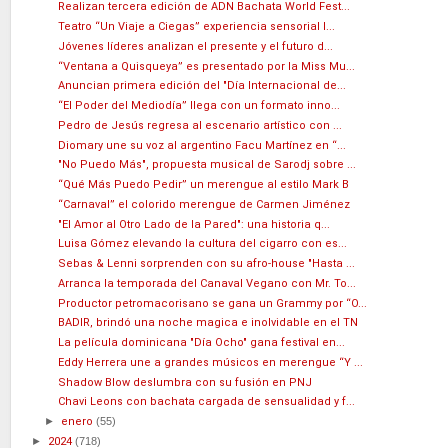
Realizan tercera edición de ADN Bachata World Fest...
Teatro “Un Viaje a Ciegas” experiencia sensorial l...
Jóvenes líderes analizan el presente y el futuro d...
“Ventana a Quisqueya” es presentado por la Miss Mu...
Anuncian primera edición del "Día Internacional de...
“El Poder del Mediodía” llega con un formato inno...
Pedro de Jesús regresa al escenario artístico con ...
Diomary une su voz al argentino Facu Martínez en “...
"No Puedo Más", propuesta musical de Sarodj sobre ...
“Qué Más Puedo Pedir” un merengue al estilo Mark B
“Carnaval” el colorido merengue de Carmen Jiménez
"El Amor al Otro Lado de la Pared": una historia q...
Luisa Gómez elevando la cultura del cigarro con es...
Sebas & Lenni sorprenden con su afro-house "Hasta ...
Arranca la temporada del Canaval Vegano con Mr. To...
Productor petromacorisano se gana un Grammy por “O...
BADIR, brindó una noche magica e inolvidable en el TN
La película dominicana "Día Ocho" gana festival en...
Eddy Herrera une a grandes músicos en merengue “Y ...
Shadow Blow deslumbra con su fusión en PNJ
Chavi Leons con bachata cargada de sensualidad y f...
►
enero
(55)
►
2024
(718)