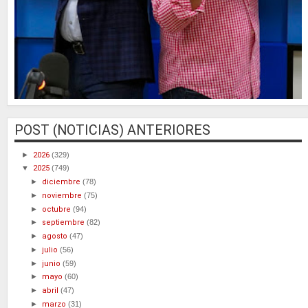
POST (NOTICIAS) ANTERIORES
►
2026
(329)
▼
2025
(749)
►
diciembre
(78)
►
noviembre
(75)
►
octubre
(94)
►
septiembre
(82)
►
agosto
(47)
►
julio
(56)
►
junio
(59)
►
mayo
(60)
►
abril
(47)
►
marzo
(31)