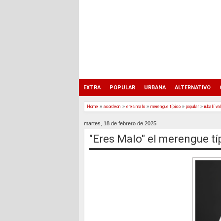
EXTRA
POPULAR
URBANA
ALTERNATIVO
Home
»
acordeon
»
eres malo
»
merengue típico
»
popular
»
rubalí va
martes, 18 de febrero de 2025
"Eres Malo" el merengue tí