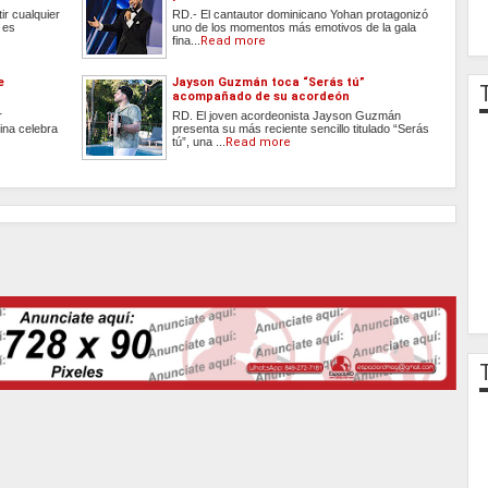
ir cualquier
RD.- El cantautor dominicano Yohan protagonizó
 es
uno de los momentos más emotivos de la gala
fina...
Read more
e
Jayson Guzmán toca “Serás tú”
acompañado de su acordeón
r
RD. El joven acordeonista Jayson Guzmán
ina celebra
presenta su más reciente sencillo titulado “Serás
tú”, una ...
Read more