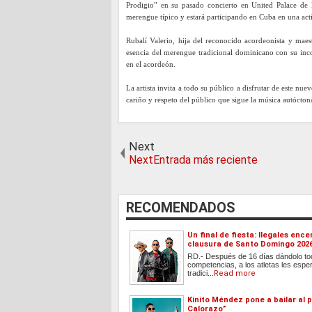
Prodigio” en su pasado concierto en United Palace de
merengue típico y estará participando en Cuba en una act
Rubalí Valerio, hija del reconocido acordeonista y mae
esencia del merengue tradicional dominicano con su inco
en el acordeón.
La artista invita a todo su público a disfrutar de este nue
cariño y respeto del público que sigue la música autócto
Next
NextEntrada más reciente
RECOMENDADOS
Un final de fiesta: Ilegales ence
clausura de Santo Domingo 202
RD.- Después de 16 días dándolo to
competencias, a los atletas les esper
tradici...
Read more
Kinito Méndez pone a bailar al p
Calorazo”