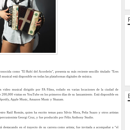
, conocida como "El Rubí del Acordeón", presenta su más reciente sencillo titulado "Eres
usical está disponible en todas las plataformas digitales de música.
 video musical dirigido por FA Films, rodado en varias locaciones de la ciudad de
de 200,000 visitas en YouTube en los primeros días de su lanzamiento. Está disponible en
o, Spotify, Apple Music, Amazon Music y Shazam.
stro Raúl Román, quien ha escrito temas para Silvio Mora, Peña Suazo y otros artistas
l percusionista Georgi Cruz, y fue producido por Félix Anthony Studio.
stá destacando en el trayecto de su carrera como artista; fue invitada a acompañar a “el