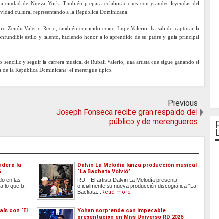
 la ciudad de Nueva York. También prepara colaboraciones con grandes leyendas del
ividad cultural representando a la República Dominicana.
stro Zenón Valerio Recio, también conocido como Lupe Valerio, ha sabido capturar la
nfundible estilo y talento, haciendo honor a lo aprendido de su padre y guía principal
vo sencillo y seguir la carrera musical de Rubalí Valerio, una artista que sigue ganando el
na de la República Dominicana: el merengue típico.
Previous
Joseph Fonseca recibe gran respaldo del
público y de merengueros
nderá la
Dalvin La Melodía lanza producción musical
6
“La Bachata Volvió”
do en las
RD.– El artista Dalvin La Melodía presenta
a lo que la
oficialmente su nueva producción discográfica “La
Bachata...
Read more
aís con “El
Yohan sorprende con impecable
presentación en Miss Universo RD 2026