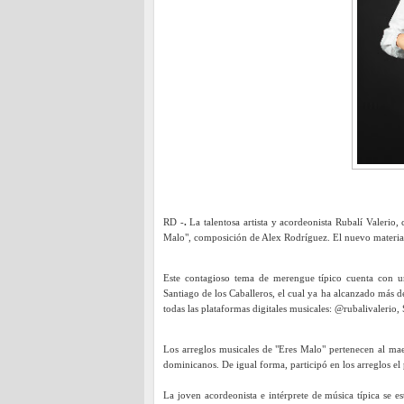
RD -
.
La talentosa artista y acordeonista Rubalí Valerio
Malo", composición de Alex Rodríguez. El nuevo material m
Este contagioso tema de merengue típico cuenta con un
Santiago de los Caballeros, el cual ya ha alcanzado más 
todas las plataformas digitales musicales: @rubalivaleri
Los arreglos musicales de "Eres Malo" pertenecen al mae
dominicanos. De igual forma, participó en los arreglos e
La joven acordeonista e intérprete de música típica se e