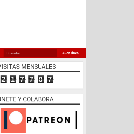
36 en línea
VISITAS MENSUALES
2
1
7
7
0
7
UNETE Y COLABORA