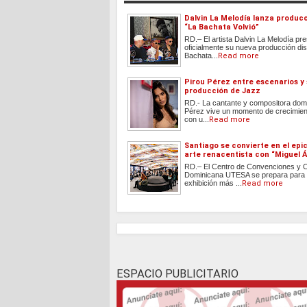
Dalvin La Melodía lanza produc
“La Bachata Volvió”
RD.– El artista Dalvin La Melodía pr
oficialmente su nueva producción dis
Bachata...
Read more
Pirou Pérez entre escenarios y
producción de Jazz
RD.- La cantante y compositora dom
Pérez vive un momento de crecimient
con u...
Read more
Santiago se convierte en el epi
arte renacentista con “Miguel Á
RD.– El Centro de Convenciones y C
Dominicana UTESA se prepara para r
exhibición más ...
Read more
ESPACIO PUBLICITARIO