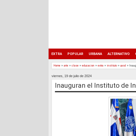
EXTRA
POPULAR
URBANA
ALTERNATIVO
Home
»
arte
»
clase
»
educacion
»
extra
»
instituto
»
uasd
»
Inaug
viernes, 19 de julio de 2024
Inauguran el Instituto de I