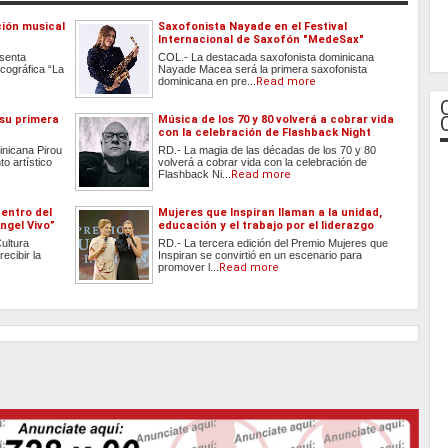
ción musical
Saxofonista Nayade en el Festival
Internacional de Saxofón "MedeSax"
esenta
COL.- La destacada saxofonista dominicana
cográfica “La
Nayade Macea será la primera saxofonista
dominicana en pre...
Read more
 su primera
Música de los 70 y 80 volverá a cobrar vida
con la celebración de Flashback Night
inicana Pirou
RD.- La magia de las décadas de los 70 y 80
o artístico
volverá a cobrar vida con la celebración de
Flashback Ni...
Read more
centro del
Mujeres que Inspiran llaman a la unidad,
ngel Vivo”
educación y el trabajo por el liderazgo
ultura
RD.- La tercera edición del Premio Mujeres que
ecibir la
Inspiran se convirtió en un escenario para
promover l...
Read more