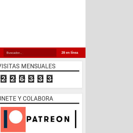
28 en línea
VISITAS MENSUALES
2
2
6
3
3
3
UNETE Y COLABORA