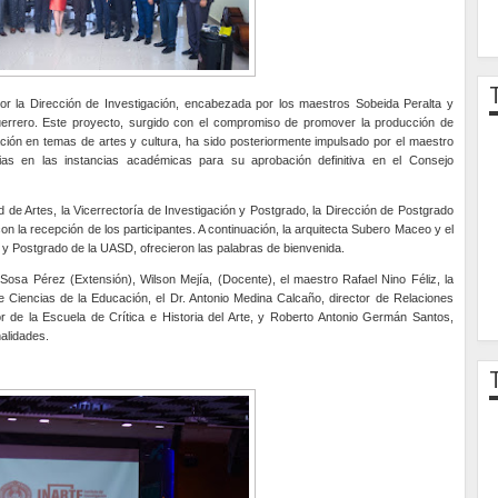
a por la Dirección de Investigación, encabezada por los maestros Sobeida Peralta y
errero. Este proyecto, surgido con el compromiso de promover la producción de
ación en temas de artes y cultura, ha sido posteriormente impulsado por el maestro
ias en las instancias académicas para su aprobación definitiva en el Consejo
 de Artes, la Vicerrectoría de Investigación y Postgrado, la Dirección de Postgrado
n la recepción de los participantes. A continuación, la arquitecta Subero Maceo y el
 y Postgrado de la UASD, ofrecieron las palabras de bienvenida.
 Sosa Pérez (Extensión), Wilson Mejía, (Docente), el maestro Rafael Nino Féliz, la
 Ciencias de la Educación, el Dr. Antonio Medina Calcaño, director de Relaciones
or de la Escuela de Crítica e Historia del Arte, y Roberto Antonio Germán Santos,
nalidades.