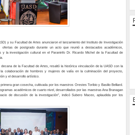
 y su Facultad de Artes anunciaron el lanzamiento del Instituto de Investigación
 ofertas de postgrado durante un acto que reunió a destacados académicos,
 y la investigación cultural en el Paraninfo Dr. Ricardo Michel de la Facultad de
a.
decana de la Facultad de Artes, resaltó la histórica vinculación de la UASD con la
r la colaboración de hombres y mujeres de valía en la culminación del proyecto,
ón y el desarrollo artístico.
primera gran cosecha, cultivada por los maestros Orestes Toribio y Basilio Belliard.
 programas académicos de cuarto nivel, desarrollados por las maestras Ana Branagan
cio de discusión de la investigación”, indicó Subero Maceo, aplaudida por los