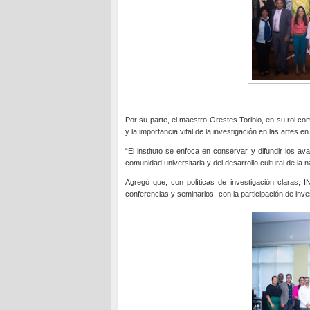
Por su parte, el maestro Orestes Toribio, en su rol co
y la importancia vital de la investigación en las artes en 
“El instituto se enfoca en conservar y difundir los av
comunidad universitaria y del desarrollo cultural de la na
Agregó que, con políticas de investigación claras, 
conferencias y seminarios- con la participación de inv