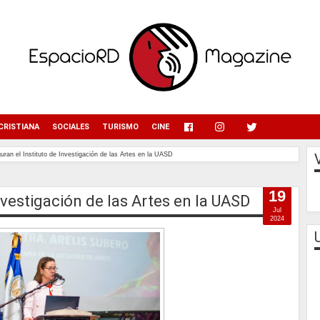
menu
CRISTIANA
SOCIALES
TURISMO
CINE
uran el Instituto de Investigación de las Artes en la UASD
19
nvestigación de las Artes en la UASD
Jul
2024