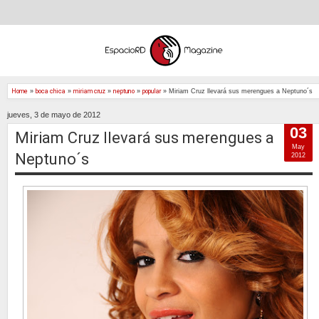
Home
»
boca chica
»
miriam cruz
»
neptuno
»
popular
»
Miriam Cruz llevará sus merengues a Neptuno´s
jueves, 3 de mayo de 2012
03
Miriam Cruz llevará sus merengues a
May
Neptuno´s
2012