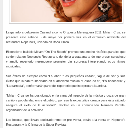
La ganadora del premio Casandra como Orquesta Merenguera 2011, Miriam Cruz, se
presenta éste sábado 5 de mayo por primera vez en el exclusivo ambiente del
restaurant Neptuno’s, ubicado en Boca Chica.
El concierto bailable Miriam ‘’On The Beach’’ promete una noche histórica para los que
se den cita en Neptuno’s Restaurant, donde la artista aparte de interpretar su exitoso
y amplio repertorio merenguero prometer dar sorpresa interpretando otros ritmos
musicales.
Sus éxitos de siempre como ‘’La loba’’, ‘’Las pequeñas cosas’’, ‘’Agua de sal’’ y sus
éxitos que la han re-insertado en el ambiente musical ‘’Cosas de él’’, ‘’És necesario’’ y
‘’La carnada’’, conformarán parte del repertorio que interpretara la artista.
‘’Miriam Cruz se ha posicionado en la cima del negocio de la música y goza de gran
cariño y popularidad entre el público, por eso la expectativa creada para éste sábado
asegura el éxito de la actividad’’, declaró en un comunicado Ramsés Peralta,
organizador de la actividad.
Las boletas, que llevan acelerado ritmo en pre venta, están a la venta en Neptuno’s
Restaurant y la Oficina de la Súper Revista.