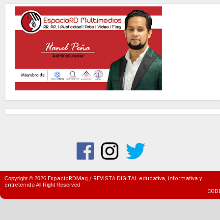
Copyright ©
2026
EspacioRDMag / REVISTA DIGITAL educativa, informativa y
entretenida
All Right Reserved
COD