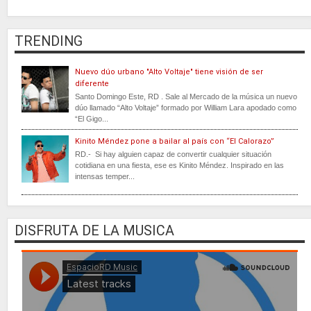
TRENDING
Nuevo dúo urbano "Alto Voltaje" tiene visión de ser
diferente
Santo Domingo Este, RD . Sale al Mercado de la música un nuevo
dúo llamado “Alto Voltaje” formado por William Lara apodado como
“El Gigo...
Kinito Méndez pone a bailar al país con “El Calorazo”
RD.- Si hay alguien capaz de convertir cualquier situación
cotidiana en una fiesta, ese es Kinito Méndez. Inspirado en las
intensas temper...
DISFRUTA DE LA MUSICA