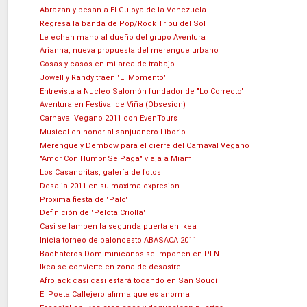
Abrazan y besan a El Guloya de la Venezuela
Regresa la banda de Pop/Rock Tribu del Sol
Le echan mano al dueño del grupo Aventura
Arianna, nueva propuesta del merengue urbano
Cosas y casos en mi area de trabajo
Jowell y Randy traen "El Momento"
Entrevista a Nucleo Salomón fundador de "Lo Correcto"
Aventura en Festival de Viña (Obsesion)
Carnaval Vegano 2011 con EvenTours
Musical en honor al sanjuanero Liborio
Merengue y Dembow para el cierre del Carnaval Vegano
"Amor Con Humor Se Paga" viaja a Miami
Los Casandritas, galería de fotos
Desalia 2011 en su maxima expresion
Proxima fiesta de "Palo"
Definición de "Pelota Criolla"
Casi se lamben la segunda puerta en Ikea
Inicia torneo de baloncesto ABASACA 2011
Bachateros Domiminicanos se imponen en PLN
Ikea se convierte en zona de desastre
Afrojack casi casi estará tocando en San Soucí
El Poeta Callejero afirma que es anormal