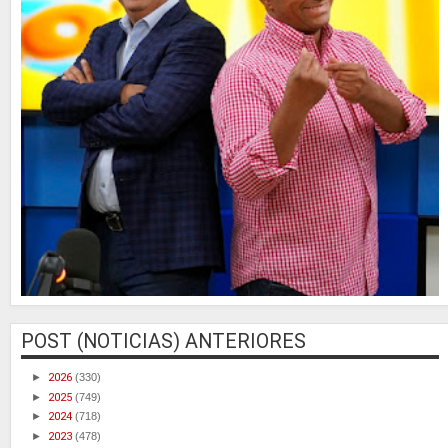
POST (NOTICIAS) ANTERIORES
►
2026
(330)
►
2025
(749)
►
2024
(718)
►
2023
(478)