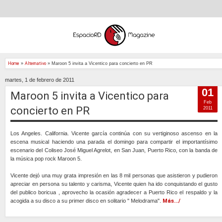
Home
»
Alternativo
»
Maroon 5 invita a Vicentico para concierto en PR
martes, 1 de febrero de 2011
01
Maroon 5 invita a Vicentico para
Feb
concierto en PR
2011
Los Angeles. California. Vicente garcía continúa con su vertiginoso ascenso en la
escena musical haciendo una parada el domingo para compartir el importantísimo
escenario del Coliseo José Miguel Agrelot, en San Juan, Puerto Rico, con la banda de
la música pop rock Maroon 5.
Vicente dejó una muy grata impresión en las 8 mil personas que asistieron y pudieron
apreciar en persona su talento y carisma, Vicente quien ha ido conquistando el gusto
del publico boricua , aprovecho la ocasión agradecer a Puerto Rico el respaldo y la
acogida a su disco a su primer disco en solitario " Melodrama".
Más.../