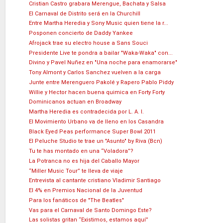
Cristian Castro grabara Merengue, Bachata y Salsa
El Carnaval de Distrito será en la Churchill
Entre Martha Heredia y Sony Music quien tiene la r...
Posponen concierto de Daddy Yankee
Afrojack trae su electro house a Sans Souci
Presidente Live te pondra a bailar "Waka-Waka" con...
Divino y Pavel Nuñez en "Una noche para enamorarse"
Tony Almont y Carlos Sanchez vuelven a la carga
Junte entre Merenguero Pakolé y Rapero Pablo Piddy
Willie y Hector hacen buena quimica en Forty Forty
Dominicanos actuan en Broadway
Martha Heredia es contradecida por L. A. I.
El Movimiento Urbano va de lleno en los Casandra
Black Eyed Peas performance Super Bowl 2011
El Peluche Studio te trae un "Asunto" by Riva (Bcn)
Tu te has montado en una “Voladora”?
La Potranca no es hija del Caballo Mayor
“Miller Music Tour” te lleva de viaje
Entrevista al cantante cristiano Vladimir Santiago
El 4% en Premios Nacional de la Juventud
Para los fanáticos de "The Beatles"
Vas para el Carnaval de Santo Domingo Este?
Las solistas gritan “Existimos, estamos aquí”