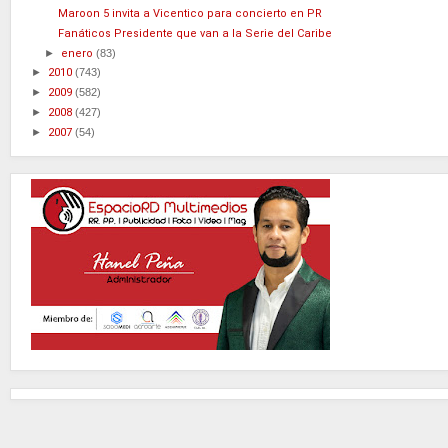
Maroon 5 invita a Vicentico para concierto en PR
Fanáticos Presidente que van a la Serie del Caribe
►
enero
(83)
►
2010
(743)
►
2009
(582)
►
2008
(427)
►
2007
(54)