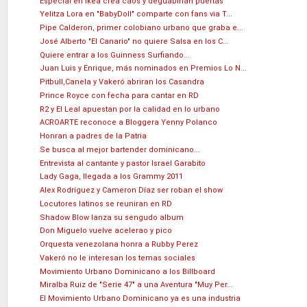
Especial en Ikea crea caos y deguabinan puertas
Yelitza Lora en "BabyDoll" comparte con fans via T...
Pipe Calderon, primer colobiano urbano que graba e...
José Alberto "El Canario" no quiere Salsa en los C...
Quiere entrar a los Guinness Surfiando...
Juan Luis y Enrique, más nominados en Premios Lo N...
Pitbull,Canela y Vakeró abriran los Casandra
Prince Royce con fecha para cantar en RD
R2 y El Leal apuestan por la calidad en lo urbano
ACROARTE reconoce a Bloggera Yenny Polanco
Honran a padres de la Patria
Se busca al mejor bartender dominicano...
Entrevista al cantante y pastor Israel Garabito
Lady Gaga, llegada a los Grammy 2011
Alex Rodríguez y Cameron Díaz ser roban el show
Locutores latinos se reuniran en RD
Shadow Blow lanza su sengudo album
Don Miguelo vuelve acelerao y pico
Orquesta venezolana honra a Rubby Perez
Vakeró no le interesan los temas sociales
Movimiento Urbano Dominicano a los Billboard
Miralba Ruiz de "Serie 47" a una Aventura "Muy Per...
El Movimiento Urbano Dominicano ya es una industria