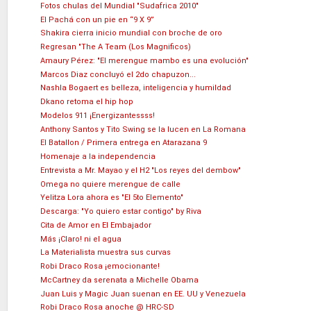
Fotos chulas del Mundial "Sudafrica 2010"
El Pachá con un pie en “9 X 9”
Shakira cierra inicio mundial con broche de oro
Regresan "The A Team (Los Magnificos)
Amaury Pérez: "El merengue mambo es una evolución"
Marcos Diaz concluyó el 2do chapuzon...
Nashla Bogaert es belleza, inteligencia y humildad
Dkano retoma el hip hop
Modelos 911 ¡Energizantessss!
Anthony Santos y Tito Swing se la lucen en La Romana
El Batallon / Primera entrega en Atarazana 9
Homenaje a la independencia
Entrevista a Mr. Mayao y el H2 "Los reyes del dembow"
Omega no quiere merengue de calle
Yelitza Lora ahora es "El 5to Elemento"
Descarga: "Yo quiero estar contigo" by Riva
Cita de Amor en El Embajador
Más ¡Claro! ni el agua
La Materialista muestra sus curvas
Robi Draco Rosa ¡emocionante!
McCartney da serenata a Michelle Obama
Juan Luis y Magic Juan suenan en EE. UU y Venezuela
Robi Draco Rosa anoche @ HRC-SD