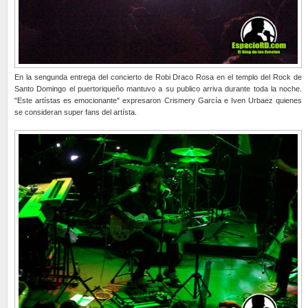
En la sengunda entrega del concierto de Robi Draco Rosa en el templo del Rock de
Santo Domingo el puertoriqueño mantuvo a su publico arriva durante toda la noche.
"Este artístas es emocionante" expresaron Crismery García e Iven Urbaez quienes
se consideran super fans del artísta.