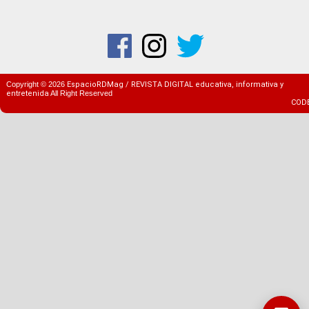
Copyright ©
2026
EspacioRDMag / REVISTA DIGITAL educativa, informativa y
entretenida
All Right Reserved
COD