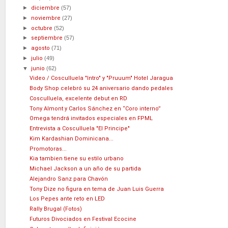
►
diciembre
(57)
►
noviembre
(27)
►
octubre
(52)
►
septiembre
(57)
►
agosto
(71)
►
julio
(49)
▼
junio
(62)
Video / Cosculluela "Intro" y "Pruuum" Hotel Jaragua
Body Shop celebró su 24 aniversario dando pedales
Cosculluela, excelente debut en RD
Tony Almont y Carlos Sánchez en “Coro interno”
Omega tendrá invitados especiales en FPML
Entrevista a Cosculluela "El Principe"
Kim Kardashian Dominicana...
Promotoras...
Kia tambien tiene su estilo urbano
Michael Jackson a un año de su partida
Alejandro Sanz para Chavón
Tony Dize no figura en tema de Juan Luis Guerra
Los Pepes ante reto en LED
Rally Brugal (Fotos)
Futuros Divociados en Festival Ecocine