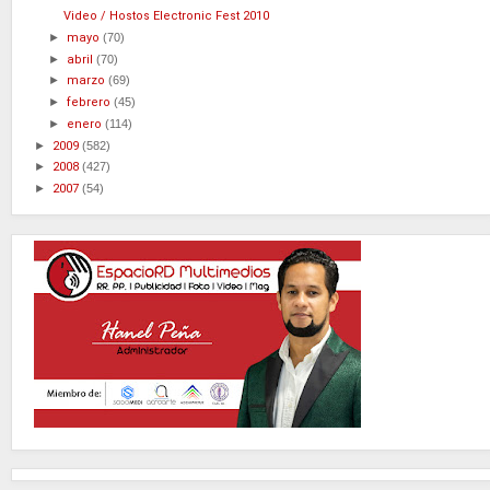
Video / Hostos Electronic Fest 2010
►
mayo
(70)
►
abril
(70)
►
marzo
(69)
►
febrero
(45)
►
enero
(114)
►
2009
(582)
►
2008
(427)
►
2007
(54)