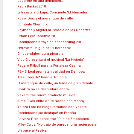
Cabarete en alta definición...
Rap y Basket 2010
Entrevista a El Lapiz Conciente "El Abusador"
Rossy Díaz y el merengue de calle
Combate Xtremo XI
Raymond y Miguel al Palacio de los Deportes
Urban Fest Bohemia 2010
Dominicano arroya en Kiteboarding 2010
Entrevista: Miguelito "El heredero"
Chippendales: pura picardía
Vico-C presentará el musical "La Historia"
Rapero Pitbull para la Fortaleza Ozama
R2 y El Leal prometen calidad en Dembow
Tres "frequito" traen el Potopla...
El merengue de calle, un tema de gran debate
Shakira no se desnudará ahora
Vakero trae nuevo producto musical
Aime Rivas entra a "De Noche con Manny"
Yelitza Lora no niega romance con Vakero
Dominicana ¡se destapa! en España
Cerveza Presidente trae “Pila de Emociones”
Miley Cyrus: "No trato de parecer una mujerzuela"
Un pase al Festival