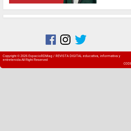
Copyright ©
2026
EspacioRDMag / REVISTA DIGITAL educativa, informativa y
entretenida
All Right Reserved
COD