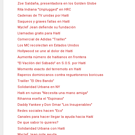
Zoe Saldaña, presentadora en los Golden Globe
Rita Indiana "Unplugged" en HRC
Cadenas de TV unidas por Haití
Saqueos y graves fallas en Haití
Wyclef Jean defiende su fundación
Llamadas gratis para Haití
Comercial de Adidas "Trailler"
Los MC recolectan en Estados Unidos
Hollywood se une al dolor de Haití
Aumenta número de haitianos en frontera
"El Vacilón del Sábado" en S.O.S. por Haití
Momento exacto del terremoto en Haití
Raperos dominicanos contra reguetoneros boricuas
Trailler “El Otro Bando”
Solidaridad Urbana en NY
Haiti en ruinas "Necesita una mano amiga"
Rihanna eseña el "Espinaso"
Daddy Yankee y Don Omar "Los Insuperables"
Redes sociales hacen "Eco"
Canales para hacer llegar la ayuda hacia Haití
De que sabor lo quieres?
Solidaridad Urbana con Haití
Wyclef Jean pide ayuda