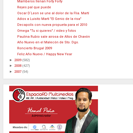
Mamberos llenan Forty Forty
Reyes pal que puede
Oscar D´Leon se une al dolor de la Flia. Martí
Adios a Luisito Martí "El Genio de la risa"
Decapolís con nueva propueta para el 2010
Omega "Tu si quieres" / video y fotos
Paulina Rubio sale airosa de Altos de Chavón
Año Nuevo en el Malecón de Sto. Dgo.
Roncierto Brugal 2009
Feliz Año Nuevo / Happy New Year
►
2009
(582)
►
2008
(427)
►
2007
(54)