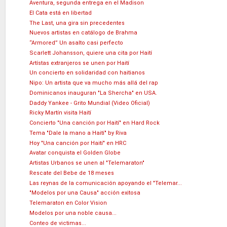
Aventura, segunda entrega en el Madison
El Cata está en libertad
The Last, una gira sin precedentes
Nuevos artistas en catálogo de Brahma
“Armored” Un asalto casi perfecto
Scarlett Johansson, quiere una cita por Haití
Artístas extranjeros se unen por Haití
Un concierto en solidaridad con haitianos
Nipo: Un artista que va mucho más allá del rap
Dominicanos inauguran "La Shercha" en USA.
Daddy Yankee - Grito Mundial (Video Oficial)
Ricky Martín visita Haití
Concierto "Una canción por Haití" en Hard Rock
Tema "Dale la mano a Haití" by Riva
Hoy "Una canción por Haití" en HRC
Avatar conquista el Golden Globe
Artistas Urbanos se unen al "Telemaraton"
Rescate del Bebe de 18 meses
Las reynas de la comunicación apoyando el "Telemar...
"Modelos por una Causa" acción exitosa
Telemaraton en Color Vision
Modelos por una noble causa...
Conteo de victimas...