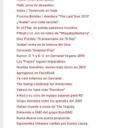
Haití, zona de desastres
Video / Terremoto en Haití
Precios Boletas / Aventura "The Last Tour 2010"
¿"Avatar" una cinta racista?
En el Play: de pelota sabemos nosotros
Pitbull y Lil Jon en video de "Wtagatapitusberry" ...
Elvis Presley: 75 aniversario de “El Rey”
'Avatar' entra en la historia del Cine
Concierto "Invasion Pop"
Rumor: D. Y. y D. O. en Carnaval Vegano 2010
Los "Pepes" siguen imparables
Huellas Invisibles, vienen más duros en 2010
Agreganos en FaceBook
Ya casi estamos en Carnaval...
Tito Swing celebrará 1er Aniversario
Vakeró no hará más "Dembow"
A-Rod y su coro de equipo bajaran para RD
Grupo Aventura entre los grandes del 2009
Hallan muerta a novia de Tila Tequila
Entrevista a DMC del grupo Run-DMC
Ruina Nueva con nueva propuesta
Exponentes Urbanos cantan por buena causa