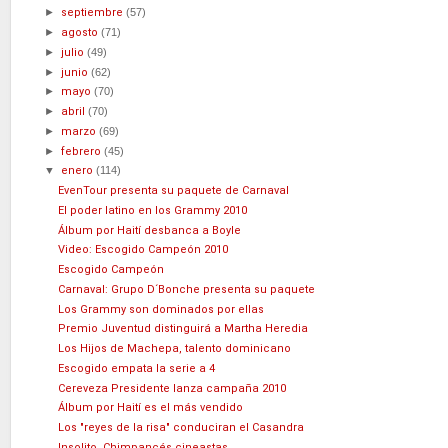
►
septiembre
(57)
►
agosto
(71)
►
julio
(49)
►
junio
(62)
►
mayo
(70)
►
abril
(70)
►
marzo
(69)
►
febrero
(45)
▼
enero
(114)
EvenTour presenta su paquete de Carnaval
El poder latino en los Grammy 2010
Álbum por Haití desbanca a Boyle
Video: Escogido Campeón 2010
Escogido Campeón
Carnaval: Grupo D´Bonche presenta su paquete
Los Grammy son dominados por ellas
Premio Juventud distinguirá a Martha Heredia
Los Hijos de Machepa, talento dominicano
Escogido empata la serie a 4
Cereveza Presidente lanza campaña 2010
Álbum por Haití es el más vendido
Los "reyes de la risa" conduciran el Casandra
Insolito, Chimpancés cineastas