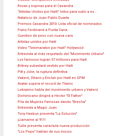
Rosas y espinas para el Casandra
“Artistas Unidos por Haití” listos para subir a es...
Natalicio de Juan Pablo Duarte
Premios Casandra 2010: Lista oficial de nominados
Franz Ferdinand a Punta Cana
Cuestion de peso con nueva cara
Artístas unidos por Haití
Video "Telemaraton por Haití" Hollywood
Entrevista al más respetado del "Movimiento Urbano"
Los famosos logran 57 millones para Haití
Britney subastará vestido por Haití
Pitt y Jolie, la ruptura definitiva
Vakeró, Dkano y Ericlan por Haití en SPM
Avatar supera el record de Titanic
Lokixximo habla del movimiento urbano y Vakeró
Dominicano dirigirá a Hector "El Father"
Pila de Mujeres Famosas dando "Brecha"
Entrevista a Magic Juan
Tony Hasbun presenta "La Solución"
¡Llamame al 911!
Tulile presenta caractula nueva producción
"Los Pepe" hablan de sus inicios