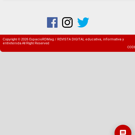
Copyright ©
2026
EspacioRDMag / REVISTA DIGITAL educativa, informativa y
entretenida
All Right Reserved
COD
message