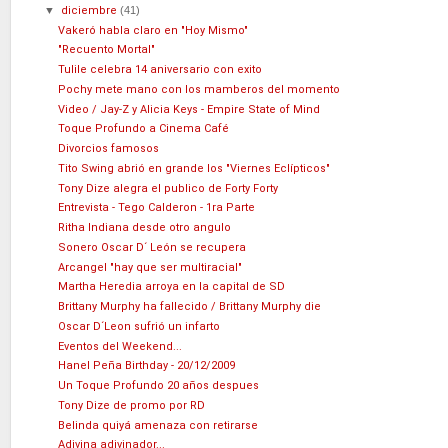
▼
diciembre
(41)
Vakeró habla claro en "Hoy Mismo"
"Recuento Mortal"
Tulile celebra 14 aniversario con exito
Pochy mete mano con los mamberos del momento
Video / Jay-Z y Alicia Keys - Empire State of Mind
Toque Profundo a Cinema Café
Divorcios famosos
Tito Swing abrió en grande los "Viernes Eclípticos"
Tony Dize alegra el publico de Forty Forty
Entrevista - Tego Calderon - 1ra Parte
Ritha Indiana desde otro angulo
Sonero Oscar D´ León se recupera
Arcangel "hay que ser multiracial"
Martha Heredia arroya en la capital de SD
Brittany Murphy ha fallecido / Brittany Murphy die
Oscar D´Leon sufrió un infarto
Eventos del Weekend...
Hanel Peña Birthday - 20/12/2009
Un Toque Profundo 20 años despues
Tony Dize de promo por RD
Belinda quiyá amenaza con retirarse
Adivina adivinador...