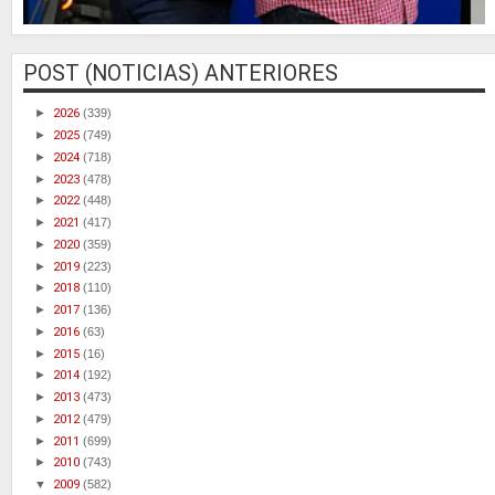
POST (NOTICIAS) ANTERIORES
►
2026
(339)
►
2025
(749)
►
2024
(718)
►
2023
(478)
►
2022
(448)
►
2021
(417)
►
2020
(359)
►
2019
(223)
►
2018
(110)
►
2017
(136)
►
2016
(63)
►
2015
(16)
►
2014
(192)
►
2013
(473)
►
2012
(479)
►
2011
(699)
►
2010
(743)
▼
2009
(582)