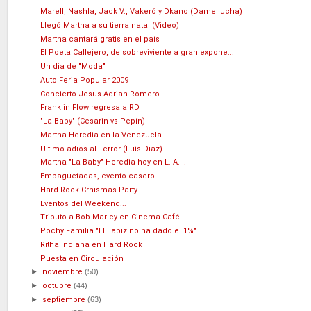
Marell, Nashla, Jack V., Vakeró y Dkano (Dame lucha)
Llegó Martha a su tierra natal (Video)
Martha cantará gratis en el país
El Poeta Callejero, de sobreviviente a gran expone...
Un dia de "Moda"
Auto Feria Popular 2009
Concierto Jesus Adrian Romero
Franklin Flow regresa a RD
"La Baby" (Cesarin vs Pepín)
Martha Heredia en la Venezuela
Ultimo adios al Terror (Luís Diaz)
Martha "La Baby" Heredia hoy en L. A. I.
Empaguetadas, evento casero...
Hard Rock Crhismas Party
Eventos del Weekend...
Tributo a Bob Marley en Cinema Café
Pochy Familia "El Lapiz no ha dado el 1%"
Ritha Indiana en Hard Rock
Puesta en Circulación
►
noviembre
(50)
►
octubre
(44)
►
septiembre
(63)