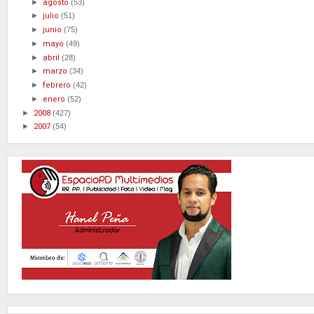
►
agosto
(53)
►
julio
(51)
►
junio
(75)
►
mayo
(49)
►
abril
(28)
►
marzo
(34)
►
febrero
(42)
►
enero
(52)
►
2008
(427)
►
2007
(54)