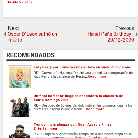
Nashla Vs Jack
Next
Previous
Oscar D´Leon sufrió un
Hanel Peña Birthday -
infarto
20/12/2009
RECOMENDADOS
Katy Perry por primera vez cantará en suelo dominicano
RD.- Cervecería Nacional Dominicana anuncia la incorporación de
Katy Perry a la cartelera del Festiv...
Read more
Un final de fiesta: Ilegales encenderá la clausura de
Santo Domingo 2026
RD.- Después de 16 días dándolo todo en las competencias, a los
atletas les espera lo que la tradici...
Read more
Tempo inicia alianza con Noah Assad y Rimas
Entertainment
PR.- El rapero puertorriqueño Tempo inicia una nueva etapa en su
carrera tras concretar una alianza ...
Read more