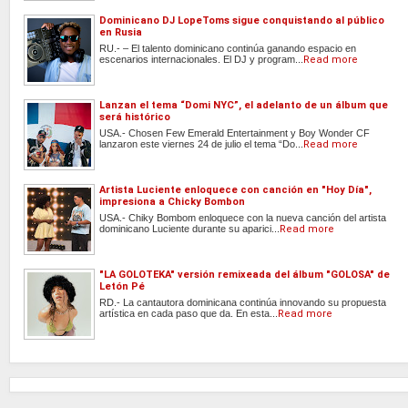
Dominicano DJ LopeToms sigue conquistando al público
en Rusia
RU.- – El talento dominicano continúa ganando espacio en
escenarios internacionales. El DJ y program...
Read more
Lanzan el tema “Domi NYC”, el adelanto de un álbum que
será histórico
USA.- Chosen Few Emerald Entertainment y Boy Wonder CF
lanzaron este viernes 24 de julio el tema “Do...
Read more
Artista Luciente enloquece con canción en "Hoy Día",
impresiona a Chicky Bombon
USA.- Chiky Bombom enloquece con la nueva canción del artista
dominicano Luciente durante su aparici...
Read more
"LA GOLOTEKA" versión remixeada del álbum "GOLOSA" de
Letón Pé
RD.- La cantautora dominicana continúa innovando su propuesta
artística en cada paso que da. En esta...
Read more