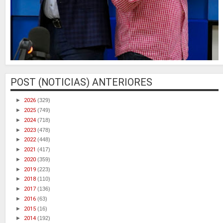
POST (NOTICIAS) ANTERIORES
►
2026
(329)
►
2025
(749)
►
2024
(718)
►
2023
(478)
►
2022
(448)
►
2021
(417)
►
2020
(359)
►
2019
(223)
►
2018
(110)
►
2017
(136)
►
2016
(63)
►
2015
(16)
►
2014
(192)