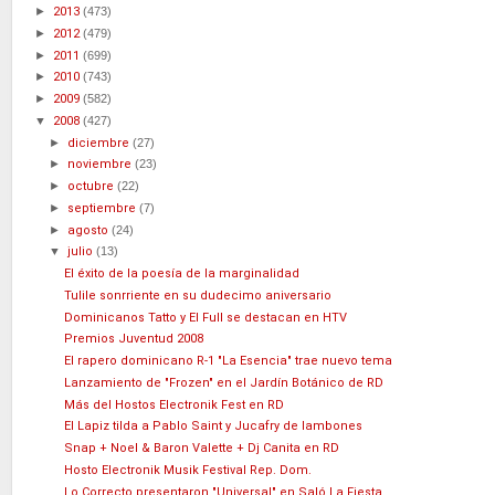
►
2013
(473)
►
2012
(479)
►
2011
(699)
►
2010
(743)
►
2009
(582)
▼
2008
(427)
►
diciembre
(27)
►
noviembre
(23)
►
octubre
(22)
►
septiembre
(7)
►
agosto
(24)
▼
julio
(13)
El éxito de la poesía de la marginalidad
Tulile sonrriente en su dudecimo aniversario
Dominicanos Tatto y El Full se destacan en HTV
Premios Juventud 2008
El rapero dominicano R-1 "La Esencia" trae nuevo tema
Lanzamiento de "Frozen" en el Jardín Botánico de RD
Más del Hostos Electronik Fest en RD
El Lapiz tilda a Pablo Saint y Jucafry de lambones
Snap + Noel & Baron Valette + Dj Canita en RD
Hosto Electronik Musik Festival Rep. Dom.
Lo Correcto presentaron "Universal" en Saló La Fiesta