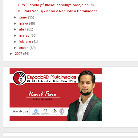
Film “Rápido y furioso” concluye rodaje en RD
DJ Paul Van Dyk viena a República Dominicana
►
junio
(35)
►
mayo
(49)
►
abril
(61)
►
marzo
(65)
►
febrero
(41)
►
enero
(60)
►
2007
(54)