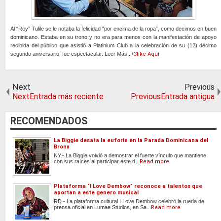
Al “Rey” Tulile se le notaba la felicidad “por encima de la ropa”, como decimos en buen
dominicano. Estaba en su trono y no era para menos con la manifestación de apoyo
recibida del público que asistió a Platinium Club a la celebración de su (12) décimo
segundo aniversario; fue espectacular. Leer Más.../
Clikc Aquí
Next
Previous
NextEntrada más reciente
PreviousEntrada antigua
RECOMENDADOS
La Biggie desata la euforia en la Parada Dominicana del
Bronx
NY.- La Biggie volvió a demostrar el fuerte vínculo que mantiene
con sus raíces al participar este d...
Read more
Plataforma “I Love Dembow” reconoce a talentos que
aportan a este genero musical
RD.- La plataforma cultural I Love Dembow celebró la rueda de
prensa oficial en Lumae Studios, en Sa...
Read more