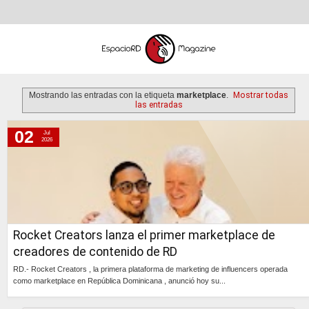
Mostrando las entradas con la etiqueta
marketplace
.
Mostrar todas
las entradas
02
Jul
jueves, 2 de julio de 2026
2026
Rocket Creators lanza el primer marketplace de
creadores de contenido de RD
RD.- Rocket Creators , la primera plataforma de marketing de influencers operada
como marketplace en República Dominicana , anunció hoy su...
Continúa »