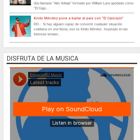
dúo llamado “Alto Voltaje” formado por William Lara apodado como
“El Gigo...
Kinito Méndez pone a bailar al país con “El Calorazo”
RD.- Si hay alguien capaz de convertir cualquier situación
cotidiana en una fiesta, ese es Kinito Méndez. Inspirado en las
intensas temper...
DISFRUTA DE LA MUSICA