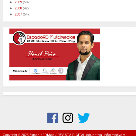
►
2009
(582)
►
2008
(427)
►
2007
(54)
Copyright ©
2026
EspacioRDMag / REVISTA DIGITAL educativa, informativa y