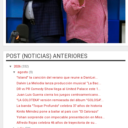
POST (NOTICIAS) ANTERIORES
▼
2026
(332)
▼
agosto
(9)
"Island" la canción del verano que reune a DaniLei...
Dalvin La Melodía lanza producción musical “La Bac...
DR vs PR Comedy Show llega al United Palace este 1...
Juan Luis Guerra cierra los juegos centroamericano...
"LA GOLOTEKA" versión remixeada del álbum "GOLOSA"...
La banda "Toque Profundo" celebra 37 años de historia
Kinito Méndez pone a bailar al país con “El Calorazo”
Yohan sorprende con impecable presentación en Miss...
Alfredo Rojas celebra 46 años de trayectoria de su...