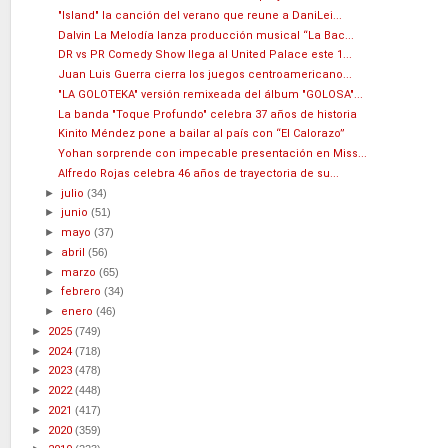
"Island" la canción del verano que reune a DaniLei...
Dalvin La Melodía lanza producción musical “La Bac...
DR vs PR Comedy Show llega al United Palace este 1...
Juan Luis Guerra cierra los juegos centroamericano...
"LA GOLOTEKA" versión remixeada del álbum "GOLOSA"...
La banda "Toque Profundo" celebra 37 años de historia
Kinito Méndez pone a bailar al país con “El Calorazo”
Yohan sorprende con impecable presentación en Miss...
Alfredo Rojas celebra 46 años de trayectoria de su...
►
julio
(34)
►
junio
(51)
►
mayo
(37)
►
abril
(56)
►
marzo
(65)
►
febrero
(34)
►
enero
(46)
►
2025
(749)
►
2024
(718)
►
2023
(478)
►
2022
(448)
►
2021
(417)
►
2020
(359)