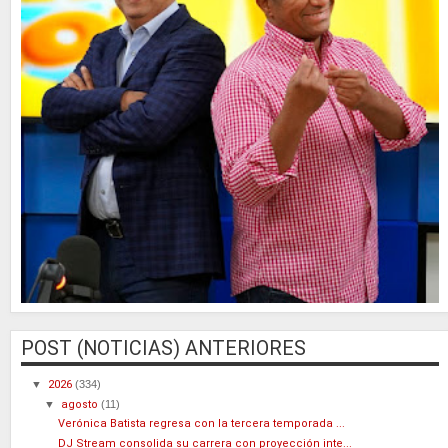
POST (NOTICIAS) ANTERIORES
▼
2026
(334)
▼
agosto
(11)
Verónica Batista regresa con la tercera temporada ...
DJ Stream consolida su carrera con proyección inte...