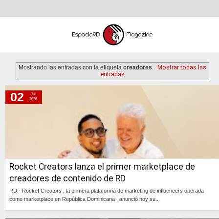
Mostrando las entradas con la etiqueta
creadores
.
Mostrar todas las
entradas
02
Jul
jueves, 2 de julio de 2026
2026
miércoles, 22 de abril de 2026
viernes, 22 de agosto de 2025
miércoles, 7 de agosto de 2024
viernes, 23 de julio de 2021
Rocket Creators lanza el primer marketplace de
creadores de contenido de RD
RD.- Rocket Creators , la primera plataforma de marketing de influencers operada
como marketplace en República Dominicana , anunció hoy su...
Continúa »