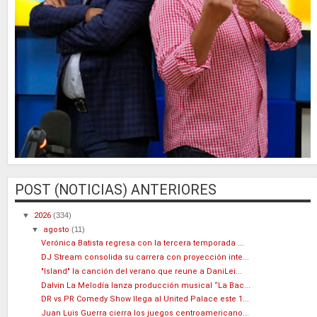
POST (NOTICIAS) ANTERIORES
▼
2026
(334)
▼
agosto
(11)
Verónica Batista regresa con la tercera temporada ...
DJ Stream consolida su carrera con proyección inte...
"Island" la canción del verano que reune a DaniLei...
Dalvin La Melodía lanza producción musical “La Bac...
DR vs PR Comedy Show llega al United Palace este 1...
Juan Luis Guerra cierra los juegos centroamericano...