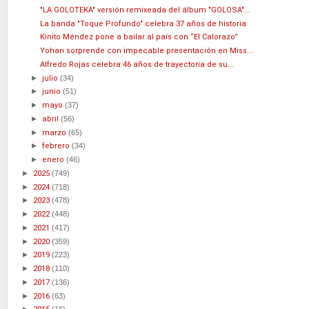
"LA GOLOTEKA" versión remixeada del álbum "GOLOSA"...
La banda "Toque Profundo" celebra 37 años de historia
Kinito Méndez pone a bailar al país con “El Calorazo”
Yohan sorprende con impecable presentación en Miss...
Alfredo Rojas celebra 46 años de trayectoria de su...
►
julio
(34)
►
junio
(51)
►
mayo
(37)
►
abril
(56)
►
marzo
(65)
►
febrero
(34)
►
enero
(46)
►
2025
(749)
►
2024
(718)
►
2023
(478)
►
2022
(448)
►
2021
(417)
►
2020
(359)
►
2019
(223)
►
2018
(110)
►
2017
(136)
►
2016
(63)