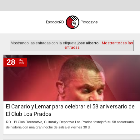
Mostrando las entradas con la etiqueta
jose alberto
.
Mostrar todas las
entradas
28
May
jueves, 28 de mayo de 2026
2026
miércoles, 18 de mayo de 2022
lunes, 5 de diciembre de 2011
El Canario y Lemar para celebrar el 58 aniversario de
El Club Los Prados
RD.- El Club Recreativo, Cultural y Deportivo Los Prados festejará su 58 aniversario
de historia con una gran noche de salsa el viernes 30 d...
Continúa »