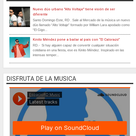
Nuevo dúo urbano "Alto Voltaje" tiene visión de ser
diferente
Santo Domingo Este, RD . Sale al Mercado de la música un nuevo
dúo llamado “Alto Voltaje” formado por William Lara apodado como
“El Gigo...
Kinito Méndez pone a bailar al país con “El Calorazo”
RD.- Si hay alguien capaz de convertir cualquier situación
cotidiana en una fiesta, ese es Kinito Méndez. Inspirado en las
intensas temper...
DISFRUTA DE LA MUSICA