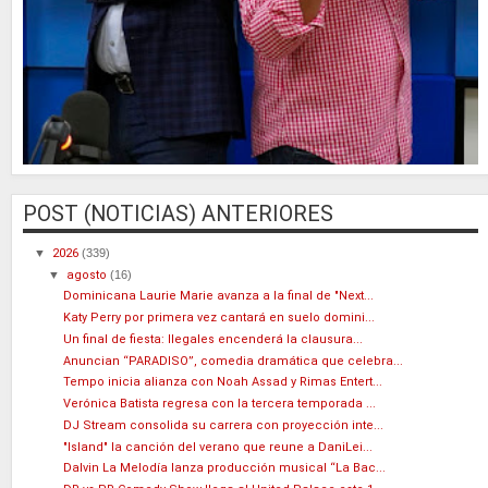
POST (NOTICIAS) ANTERIORES
▼
2026
(339)
▼
agosto
(16)
Dominicana Laurie Marie avanza a la final de "Next...
Katy Perry por primera vez cantará en suelo domini...
Un final de fiesta: Ilegales encenderá la clausura...
Anuncian “PARADISO”, comedia dramática que celebra...
Tempo inicia alianza con Noah Assad y Rimas Entert...
Verónica Batista regresa con la tercera temporada ...
DJ Stream consolida su carrera con proyección inte...
"Island" la canción del verano que reune a DaniLei...
Dalvin La Melodía lanza producción musical “La Bac...