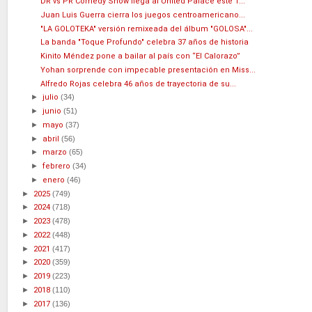
DR vs PR Comedy Show llega al United Palace este 1...
Juan Luis Guerra cierra los juegos centroamericano...
"LA GOLOTEKA" versión remixeada del álbum "GOLOSA"...
La banda "Toque Profundo" celebra 37 años de historia
Kinito Méndez pone a bailar al país con “El Calorazo”
Yohan sorprende con impecable presentación en Miss...
Alfredo Rojas celebra 46 años de trayectoria de su...
►
julio
(34)
►
junio
(51)
►
mayo
(37)
►
abril
(56)
►
marzo
(65)
►
febrero
(34)
►
enero
(46)
►
2025
(749)
►
2024
(718)
►
2023
(478)
►
2022
(448)
►
2021
(417)
►
2020
(359)
►
2019
(223)
►
2018
(110)
►
2017
(136)