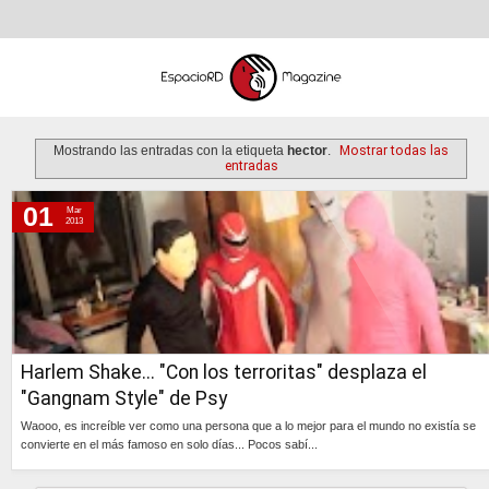
Mostrando las entradas con la etiqueta
hector
.
Mostrar todas las
entradas
01
Mar
viernes, 1 de marzo de 2013
2013
Harlem Shake... "Con los terroritas" desplaza el
"Gangnam Style" de Psy
Waooo, es increíble ver como una persona que a lo mejor para el mundo no existía se
convierte en el más famoso en solo días... Pocos sabí...
Continúa »