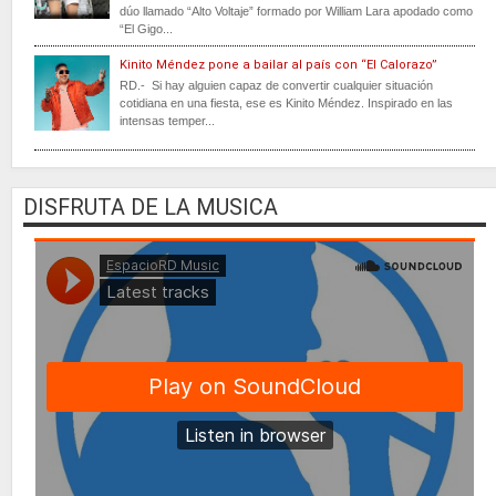
dúo llamado “Alto Voltaje” formado por William Lara apodado como
“El Gigo...
Kinito Méndez pone a bailar al país con “El Calorazo”
RD.- Si hay alguien capaz de convertir cualquier situación
cotidiana en una fiesta, ese es Kinito Méndez. Inspirado en las
intensas temper...
DISFRUTA DE LA MUSICA