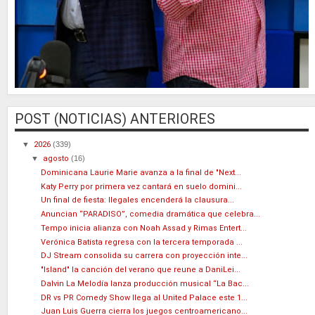
POST (NOTICIAS) ANTERIORES
▼
2026
(339)
▼
agosto
(16)
Dominicana Laurie Marie avanza a la final de "Next...
Katy Perry por primera vez cantará en suelo domini...
Un final de fiesta: Ilegales encenderá la clausura...
Anuncian “PARADISO”, comedia dramática que celebra...
Tempo inicia alianza con Noah Assad y Rimas Entert...
Verónica Batista regresa con la tercera temporada ...
DJ Stream consolida su carrera con proyección inte...
"Island" la canción del verano que reune a DaniLei...
Dalvin La Melodía lanza producción musical “La Bac...
DR vs PR Comedy Show llega al United Palace este 1...
Juan Luis Guerra cierra los juegos centroamericano...