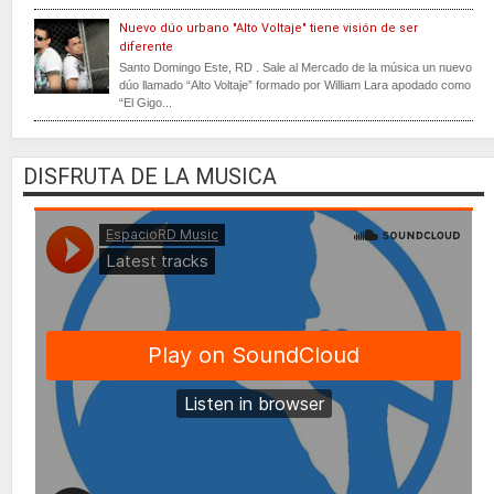
Nuevo dúo urbano "Alto Voltaje" tiene visión de ser
diferente
Santo Domingo Este, RD . Sale al Mercado de la música un nuevo
dúo llamado “Alto Voltaje” formado por William Lara apodado como
“El Gigo...
DISFRUTA DE LA MUSICA