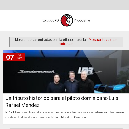
Mostrando las entradas con la etiqueta
gloria
.
Mostrar todas las
entradas
07
Jul
martes, 7 de julio de 2026
2026
Un tributo histórico para el piloto dominicano Luis
Rafael Méndez
RD.- El automovilismo dominicano vivió una noche histórica con el emotivo homenaje
rendido al piloto dominicano Luis Rafael Méndez. Con una ...
Continúa »