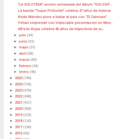
"LA GOLOTEKA" versión remixeada del álbum "GOLOSA"...
La banda "Toque Profundo" celebra 37 años de historia
Kinito Méndez pone a bailar al país con “El Calorazo”
Yohan sorprende con impecable presentación en Miss...
Alfredo Rojas celebra 46 años de trayectoria de su...
►
julio
(34)
►
junio
(51)
►
mayo
(37)
►
abril
(56)
►
marzo
(65)
►
febrero
(34)
►
enero
(46)
►
2025
(749)
►
2024
(718)
►
2023
(478)
►
2022
(448)
►
2021
(417)
►
2020
(359)
►
2019
(223)
►
2018
(110)
►
2017
(136)
►
2016
(63)