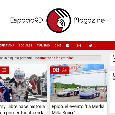
menu
CRISTIANA
SOCIALES
TURISMO
CINE
on la etiqueta
porsche
.
Mostrar todas las entradas
08
Aug
Aug
2025
2019
y Llibre hace historia
Épico, el evento "La Media
su primer triunfo en la
Milla Sunix"