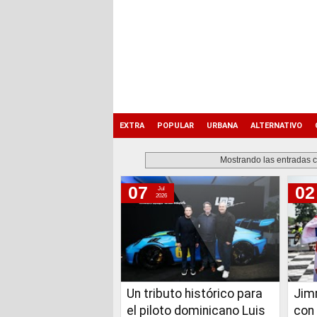
EXTRA
POPULAR
URBANA
ALTERNATIVO
Mostrando las entradas c
07
02
Jul
martes, 7 de julio de 2026
2026
sábado, 2 de agosto de 2025
jueves, 8 de agosto de 2019
Un tributo histórico para
Jimm
el piloto dominicano Luis
con 