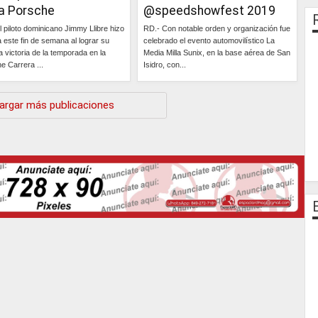
a Porsche
@speedshowfest 2019
l piloto dominicano Jimmy Llibre hizo
RD.- Con notable orden y organización fue
a este fin de semana al lograr su
celebrado el evento automovilístico La
a victoria de la temporada en la
Media Milla Sunix, en la base aérea de San
e Carrera ...
Isidro, con...
Continúa »
Continúa »
argar más publicaciones