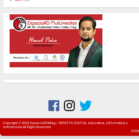
Copyright ©
2026
EspacioRDMag / REVISTA DIGITAL educativa, informativa y
entretenida
All Right Reserved
COD