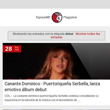
Mostrando las entradas con la etiqueta
debut
.
Mostrar todas las
entradas
28
May
jueves, 28 de mayo de 2026
2026
sábado, 5 de julio de 2025
viernes, 3 de noviembre de 2023
martes, 27 de junio de 2023
domingo, 14 de mayo de 2023
Canante Dominico - Puertoriqueña Serbella, lanza
jueves, 10 de noviembre de 2022
emotivo álbum debut
viernes, 13 de mayo de 2022
COL.- La cantante dominico-puertorriqueña Serbella continúa consolidando su
trayectoria en la industria de la música con el lanzamiento de ...
Continúa »