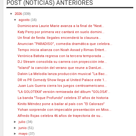
POST (NOTICIAS) ANTERIORES
▼
2026
(339)
▼
agosto
(16)
Dominicana Laurie Marie avanza a la final de "Next...
Katy Perry por primera vez cantará en suelo domini...
Un final de fiesta: Ilegales encenderá la clausura...
Anuncian “PARADISO”, comedia dramática que celebra...
Tempo inicia alianza con Noah Assad y Rimas Entert...
Verónica Batista regresa con la tercera temporada ...
DJ Stream consolida su carrera con proyección inte...
"Island" la canción del verano que reune a DaniLei...
Dalvin La Melodía lanza producción musical “La Bac...
DR vs PR Comedy Show llega al United Palace este 1...
Juan Luis Guerra cierra los juegos centroamericano...
"LA GOLOTEKA" versión remixeada del álbum "GOLOSA"...
La banda "Toque Profundo" celebra 37 años de historia
Kinito Méndez pone a bailar al país con “El Calorazo”
Yohan sorprende con impecable presentación en Miss...
Alfredo Rojas celebra 46 años de trayectoria de su...
►
julio
(34)
►
junio
(51)
►
mayo
(37)