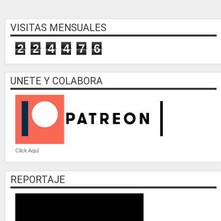
VISITAS MENSUALES
2
2
4
4
7
6
UNETE Y COLABORA
Click Aquí
REPORTAJE