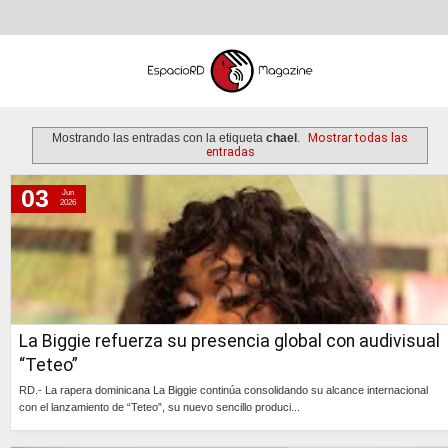
Mostrando las entradas con la etiqueta
chael
.
Mostrar todas las
entradas
03
Jun
miércoles, 3 de junio de 2026
2026
viernes, 14 de abril de 2023
martes, 7 de julio de 2020
viernes, 15 de mayo de 2020
jueves, 3 de octubre de 2019
La Biggie refuerza su presencia global con audivisual
viernes, 7 de octubre de 2016
“Teteo”
lunes, 5 de septiembre de 2016
RD.- La rapera dominicana La Biggie continúa consolidando su alcance internacional
jueves, 9 de junio de 2016
con el lanzamiento de “Teteo”, su nuevo sencillo produci...
Continúa »