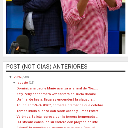
POST (NOTICIAS) ANTERIORES
▼
2026
(339)
▼
agosto
(16)
Dominicana Laurie Marie avanza a la final de "Next...
Katy Perry por primera vez cantará en suelo domini...
Un final de fiesta: Ilegales encenderá la clausura...
Anuncian “PARADISO”, comedia dramática que celebra...
Tempo inicia alianza con Noah Assad y Rimas Entert...
Verónica Batista regresa con la tercera temporada ...
DJ Stream consolida su carrera con proyección inte...
"Island" la canción del verano que reune a DaniLei...