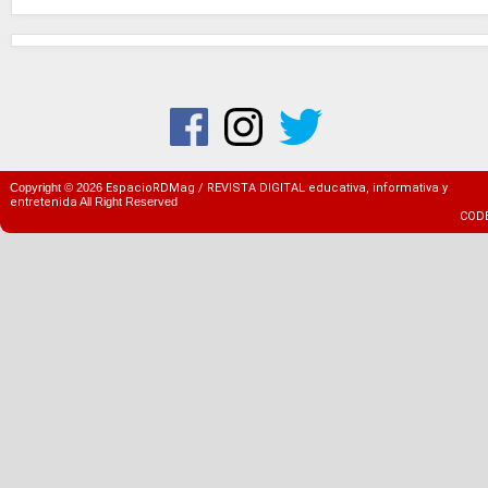
Copyright ©
2026
EspacioRDMag / REVISTA DIGITAL educativa, informativa y
entretenida
All Right Reserved
COD