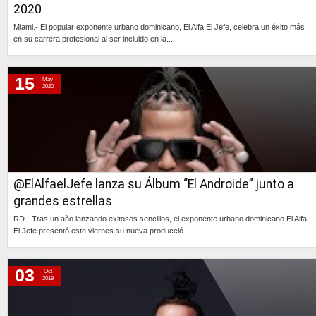
2020
Miami.- El popular exponente urbano dominicano, El Alfa El Jefe, celebra un éxito más
en su carrera profesional al ser incluido en la...
Continúa »
15
May
2020
@ElAlfaelJefe lanza su Álbum “El Androide” junto a
grandes estrellas
RD.- Tras un año lanzando exitosos sencillos, el exponente urbano dominicano El Alfa
El Jefe presentó este viernes su nueva producció...
Continúa »
03
Oct
2019