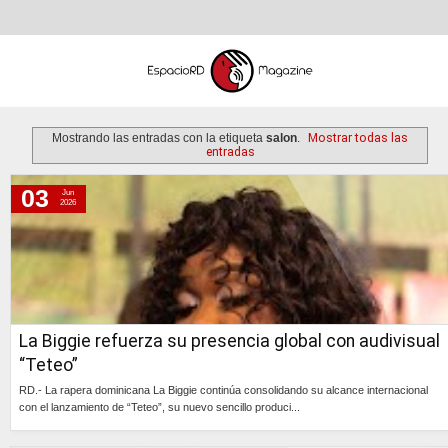
Mostrando las entradas con la etiqueta
salon
.
Mostrar todas las
entradas
03
Jun
miércoles, 3 de junio de 2026
2026
martes, 21 de octubre de 2025
jueves, 30 de enero de 2025
lunes, 25 de marzo de 2024
miércoles, 28 de agosto de 2019
La Biggie refuerza su presencia global con audivisual
sábado, 2 de septiembre de 2017
“Teteo”
RD.- La rapera dominicana La Biggie continúa consolidando su alcance internacional
con el lanzamiento de “Teteo”, su nuevo sencillo produci...
Continúa »