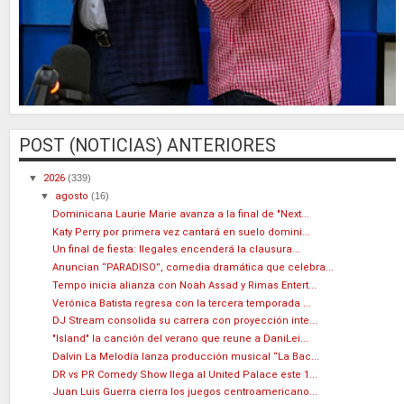
POST (NOTICIAS) ANTERIORES
▼
2026
(339)
▼
agosto
(16)
Dominicana Laurie Marie avanza a la final de "Next...
Katy Perry por primera vez cantará en suelo domini...
Un final de fiesta: Ilegales encenderá la clausura...
Anuncian “PARADISO”, comedia dramática que celebra...
Tempo inicia alianza con Noah Assad y Rimas Entert...
Verónica Batista regresa con la tercera temporada ...
DJ Stream consolida su carrera con proyección inte...
"Island" la canción del verano que reune a DaniLei...
Dalvin La Melodía lanza producción musical “La Bac...
DR vs PR Comedy Show llega al United Palace este 1...
Juan Luis Guerra cierra los juegos centroamericano...