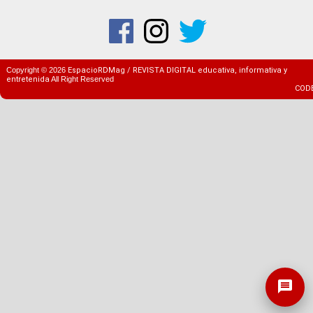
Copyright ©
2026
EspacioRDMag / REVISTA DIGITAL educativa, informativa y
entretenida
All Right Reserved
COD
message