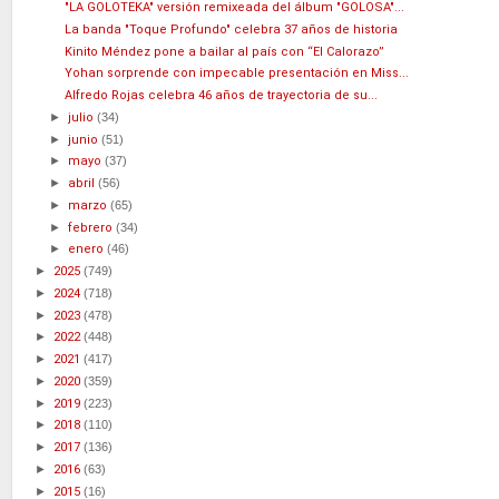
"LA GOLOTEKA" versión remixeada del álbum "GOLOSA"...
La banda "Toque Profundo" celebra 37 años de historia
Kinito Méndez pone a bailar al país con “El Calorazo”
Yohan sorprende con impecable presentación en Miss...
Alfredo Rojas celebra 46 años de trayectoria de su...
►
julio
(34)
►
junio
(51)
►
mayo
(37)
►
abril
(56)
►
marzo
(65)
►
febrero
(34)
►
enero
(46)
►
2025
(749)
►
2024
(718)
►
2023
(478)
►
2022
(448)
►
2021
(417)
►
2020
(359)
►
2019
(223)
►
2018
(110)
►
2017
(136)
►
2016
(63)
►
2015
(16)