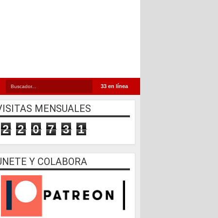
33 en línea
VISITAS MENSUALES
2
2
0
7
3
1
UNETE Y COLABORA