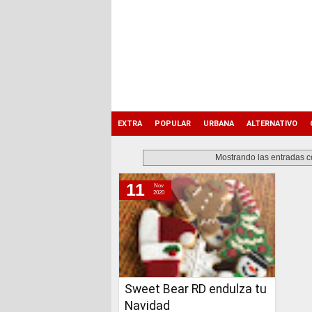
EXTRA
POPULAR
URBANA
ALTERNATIVO
Mostrando las entradas c
11
Nov
miércoles, 11 de noviembre de 2020
2020
Sweet Bear RD endulza tu
Navidad