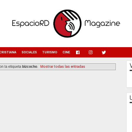
menu
CRISTIANA
SOCIALES
TURISMO
CINE
on la etiqueta
bizcocho
.
Mostrar todas las entradas