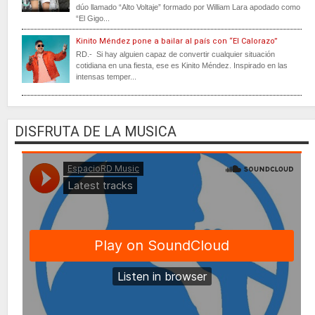
dúo llamado “Alto Voltaje” formado por William Lara apodado como
“El Gigo...
Kinito Méndez pone a bailar al país con “El Calorazo”
RD.- Si hay alguien capaz de convertir cualquier situación
cotidiana en una fiesta, ese es Kinito Méndez. Inspirado en las
intensas temper...
DISFRUTA DE LA MUSICA