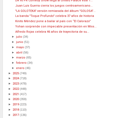
DR vs PR Comedy Show llega al United Palace este 1...
Juan Luis Guerra cierra los juegos centroamericano...
"LA GOLOTEKA" versión remixeada del álbum "GOLOSA"...
La banda "Toque Profundo" celebra 37 años de historia
Kinito Méndez pone a bailar al país con “El Calorazo”
Yohan sorprende con impecable presentación en Miss...
Alfredo Rojas celebra 46 años de trayectoria de su...
►
julio
(34)
►
junio
(51)
►
mayo
(37)
►
abril
(56)
►
marzo
(65)
►
febrero
(34)
►
enero
(46)
►
2025
(749)
►
2024
(718)
►
2023
(478)
►
2022
(448)
►
2021
(417)
►
2020
(359)
►
2019
(223)
►
2018
(110)
►
2017
(136)