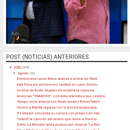
POST (NOTICIAS) ANTERIORES
▼
2026
(339)
▼
agosto
(16)
Dominicana Laurie Marie avanza a la final de "Next...
Katy Perry por primera vez cantará en suelo domini...
Un final de fiesta: Ilegales encenderá la clausura...
Anuncian “PARADISO”, comedia dramática que celebra...
Tempo inicia alianza con Noah Assad y Rimas Entert...
Verónica Batista regresa con la tercera temporada ...
DJ Stream consolida su carrera con proyección inte...
"Island" la canción del verano que reune a DaniLei...
Dalvin La Melodía lanza producción musical “La Bac...