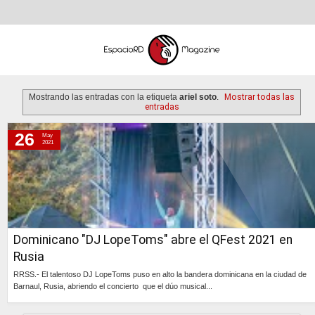
Mostrando las entradas con la etiqueta
ariel soto
.
Mostrar todas las
entradas
26
May
miércoles, 26 de mayo de 2021
2021
Dominicano "DJ LopeToms" abre el QFest 2021 en
Rusia
RRSS.- El talentoso DJ LopeToms puso en alto la bandera dominicana en la ciudad de
Barnaul, Rusia, abriendo el concierto que el dúo musical...
Continúa »