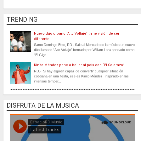
TRENDING
Nuevo dúo urbano "Alto Voltaje" tiene visión de ser
diferente
Santo Domingo Este, RD . Sale al Mercado de la música un nuevo
dúo llamado “Alto Voltaje” formado por William Lara apodado como
“El Gigo...
Kinito Méndez pone a bailar al país con “El Calorazo”
RD.- Si hay alguien capaz de convertir cualquier situación
cotidiana en una fiesta, ese es Kinito Méndez. Inspirado en las
intensas temper...
DISFRUTA DE LA MUSICA