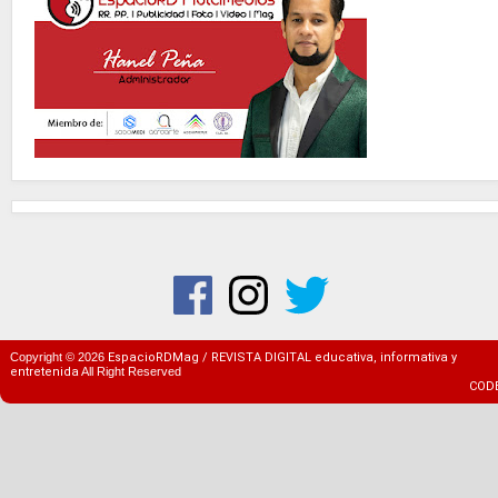
Copyright ©
2026
EspacioRDMag / REVISTA DIGITAL educativa, informativa y
entretenida
All Right Reserved
COD