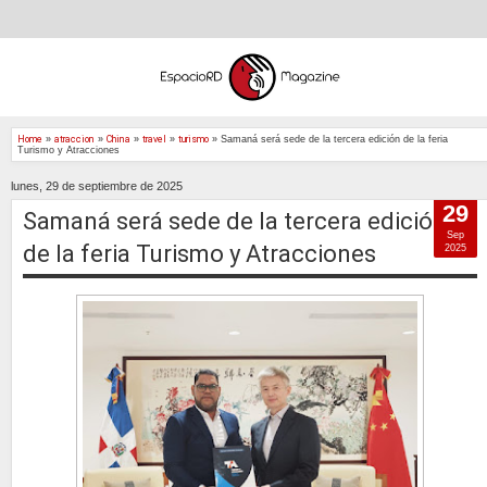
Home
»
atraccion
»
China
»
travel
»
turismo
»
Samaná será sede de la tercera edición de la feria
Turismo y Atracciones
lunes, 29 de septiembre de 2025
29
Samaná será sede de la tercera edición
Sep
de la feria Turismo y Atracciones
2025