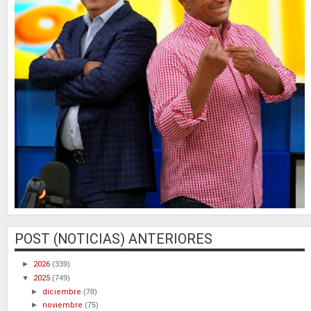
POST (NOTICIAS) ANTERIORES
►
2026
(339)
▼
2025
(749)
►
diciembre
(78)
►
noviembre
(75)