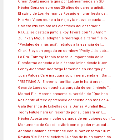
Omar Courtz iniciará gira por Latinoamérica en SD
Héctor Gonz celebro sus 20 años de carrera artísti...
El swing de Los Hermanos Rosario en gran fiesta de...
Hip Hop Vibes reune a la vieja y la nueva escuela ...
Salsera Izis explora las cicatrices del desamor e...
R.I.O.Z. se destaca junto a Roy Tavaré con “Tu Amor”
Zulinka y Miguel adaptan a merengue el tema “Te lo...
"Postales del más acá": retratos a la esencia de l...
Chaki Bley con pegada en dembow “Pretty Little bab...
La Dra. Tammy Toribio resalta la importancia de la...
Plataforma conecta a la diáspora latina desde Nuev...
Lenny Alcántara: liderazgo femenino en energía y d...
Juan Valdez Café inaugura su primera tienda en San...
"FESTIMAGIA": El evento familiar que te hará creer...
Gerardo Lares con bachata cargada de sentimiento “...
Marcel Piel Morena presenta su versión de “Que hab...
Residente ofrece apoteósico concierto con más de 4...
Gala Benéfica de Estrellas de la Danza Mundial lle...
Techy Fatule hará un recorrido por su carrera en E...
Héctor Acosta con noche cargada de emociones con “...
Monumento de Capotillo vibró con el poder musical ...
Adriana Santana estremece con su voz en tema "Tu m...
Revista "De Paseo" celebra 14 años de buen contenido