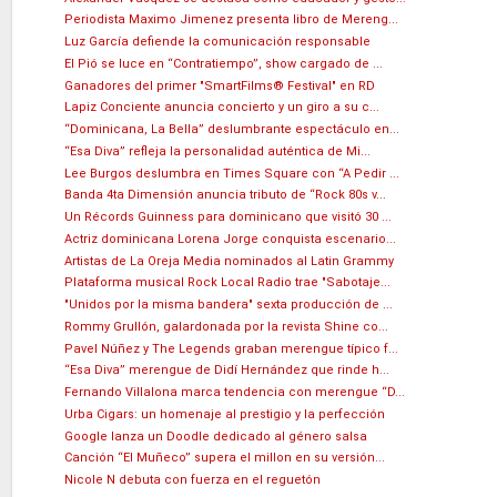
Periodista Maximo Jimenez presenta libro de Mereng...
Luz García defiende la comunicación responsable
El Pió se luce en “Contratiempo”, show cargado de ...
Ganadores del primer "SmartFilms®️ Festival" en RD
Lapiz Conciente anuncia concierto y un giro a su c...
“Dominicana, La Bella” deslumbrante espectáculo en...
“Esa Diva” refleja la personalidad auténtica de Mi...
Lee Burgos deslumbra en Times Square con “A Pedir ...
Banda 4ta Dimensión anuncia tributo de “Rock 80s v...
Un Récords Guinness para dominicano que visitó 30 ...
Actriz dominicana Lorena Jorge conquista escenario...
Artistas de La Oreja Media nominados al Latin Grammy
Plataforma musical Rock Local Radio trae "Sabotaje...
"Unidos por la misma bandera" sexta producción de ...
Rommy Grullón, galardonada por la revista Shine co...
Pavel Núñez y The Legends graban merengue típico f...
“Esa Diva” merengue de Didí Hernández que rinde h...
Fernando Villalona marca tendencia con merengue “D...
Urba Cigars: un homenaje al prestigio y la perfección
Google lanza un Doodle dedicado al género salsa
Canción “El Muñeco” supera el millon en su versión...
Nicole N debuta con fuerza en el reguetón