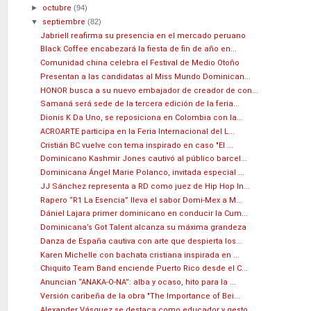
►
octubre
(94)
▼
septiembre
(82)
Jabriell reafirma su presencia en el mercado peruano
Black Coffee encabezará la fiesta de fin de año en...
Comunidad china celebra el Festival de Medio Otoño
Presentan a las candidatas al Miss Mundo Dominican...
HONOR busca a su nuevo embajador de creador de con...
Samaná será sede de la tercera edición de la feria...
Dionis K Da Uno, se reposiciona en Colombia con la...
ACROARTE participa en la Feria Internacional del L...
Cristián BC vuelve con tema inspirado en caso "El ...
Dominicano Kashmir Jones cautivó al público barcel...
Dominicana Ángel Marie Polanco, invitada especial ...
JJ Sánchez representa a RD como juez de Hip Hop In...
Rapero “R1 La Esencia” lleva el sabor Domi-Mex a M...
Dániel Lajara primer dominicano en conducir la Cum...
Dominicana’s Got Talent alcanza su máxima grandeza
Danza de España cautiva con arte que despierta los...
Karen Michelle con bachata cristiana inspirada en ...
Chiquito Team Band enciende Puerto Rico desde el C...
Anuncian “ANAKA-O-NA”: alba y ocaso, hito para la ...
Versión caribeña de la obra "The Importance of Bei...
Alexander Vásquez se destaca como educador y gesto...