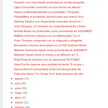
FrankOs con importante presentacion en Barranquilla
Lápiz Conciente conecta con sus inicios en album "...
Dalvin La Melodía deleita con bachatas “Chiquilla ...
PitukeyWey, el productor dominicano que marcó la d...
Starling Santos con impactante mensaje social en “...
Cruz Vásquez, un Símbolo de empoderamiento y belle...
Amelia Reyes se juramenta como presidenta de SODOMEDI
Natalia Jiménez regresa con su exitosa gira “La Ji...
Frain Thomas conquista con su exquisito y elegante...
Bernardino Gómez deslumbra en el POP Fashion Week ...
Marivell Contreras repite como presidenta de ACROARTE
Nathalie Hazim entre el morbo y la reflexión en "C...
King Plaza te namora con su salsa-bow "En El Mar"
Gaby Puche expone una realidad en tema “A la que v...
Karina Alarcón presentará la tercera temporada de ...
Dalia Key lanza “Yo Tengo Voz” para quienes decide...
►
agosto
(47)
►
julio
(56)
►
junio
(59)
►
mayo
(60)
►
abril
(47)
►
marzo
(31)
►
febrero
(65)