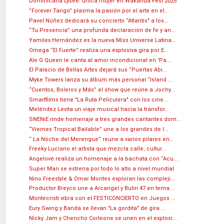
Dominicana Lysee: única mujer en Wakanda Fest 2025
”Forever Tango” plasma la pasión por el arte en el...
Pavel Núñez dedicará su concierto “Atlantis" a los...
“Tu Presencia” una profunda declaración de fe y an...
Yamilex Hernández es la nueva Miss Universe Latina...
Omega “El Fuerte” realiza una explosiva gira por E...
Ale G Queen le canta al amor incondicional en 'Pa...
El Palacio de Bellas Artes dejará sus “Puertas Abi...
Myke Towers lanza su álbum más personal “Island ...
“Cuentos, Boleros y Más” el show que reúne a Jochy...
Smartfilms tiene "La Ruta Peliculera" con los cine...
Meléndez Levita un viaje musical hacia la transfor...
SNENiE rinde homenaje a tres grandes cantantes dom...
“Viernes Tropical Bailable” une a los grandes de l...
“ La Noche del Merengue” reune a varios pilares en...
Freeky Luciano el artista que mezcla calle, cultur...
Angelove realiza un homenaje a la bachata con “Acu...
Super Man se estrena por todo lo alto a nivel mundial
Nino Freestyle & Omar Montes exploran las compleji...
Productor Breyco une a Arcangel y Bulin 47 en tema...
Montecristi vibra con el FESTICONCIERTO en Juegos ...
Eury Swing y Banda se llevan "La gordita" de gira ...
Nicky Jam y Chencho Corleone se unen en el explosi...