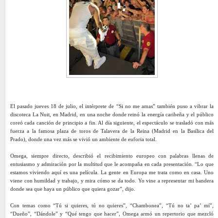
El pasado jueves 18 de julio, el intérprete de “Si no me amas” también puso a vibrar la
discoteca La Nuit, en Madrid, en una noche donde reinó la energía caribeña y el público
coreó cada canción de principio a fin. Al día siguiente, el espectáculo se trasladó con más
fuerza a la famosa plaza de toros de Talavera de la Reina (Madrid en la Basílica del
Prado), donde una vez más se vivió un ambiente de euforia total.
Omega, siempre directo, describió el recibimiento europeo con palabras llenas de
entusiasmo y admiración por la multitud que le acompaña en cada presentación. “Lo que
estamos viviendo aquí es una película. La gente en Europa me trata como en casa. Uno
viene con humildad y trabajo, y mira cómo se da todo. Yo vine a representar mi bandera
donde sea que haya un público que quiera gozar”, dijo.
Con temas como “Tú si quieres, tú no quieres”, “Chambonea”, “Tú no ta’ pa’ mí”,
“Dueño”, “Dándole” y “Qué tengo que hacer”, Omega armó un repertorio que mezcló