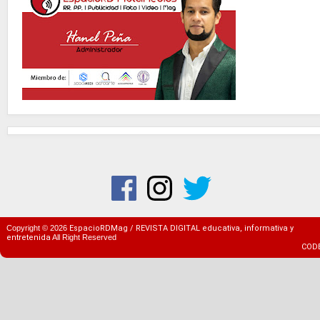
Copyright ©
2026
EspacioRDMag / REVISTA DIGITAL educativa, informativa y
entretenida
All Right Reserved
COD