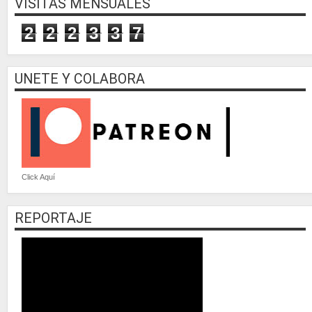
VISITAS MENSUALES
2
2
2
3
3
7
UNETE Y COLABORA
Click Aquí
REPORTAJE