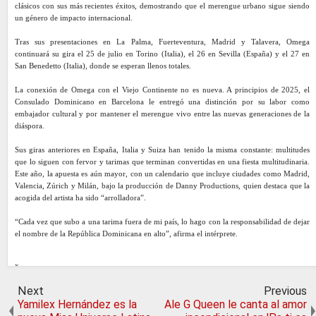
clásicos con sus más recientes éxitos, demostrando que el merengue urbano sigue siendo
un género de impacto internacional.
Tras sus presentaciones en La Palma, Fuerteventura, Madrid y Talavera, Omega
continuará su gira el 25 de julio en Torino (Italia), el 26 en Sevilla (España) y el 27 en
San Benedetto (Italia), donde se esperan llenos totales.
La conexión de Omega con el Viejo Continente no es nueva. A principios de 2025, el
Consulado Dominicano en Barcelona le entregó una distinción por su labor como
embajador cultural y por mantener el merengue vivo entre las nuevas generaciones de la
diáspora.
Sus giras anteriores en España, Italia y Suiza han tenido la misma constante: multitudes
que lo siguen con fervor y tarimas que terminan convertidas en una fiesta multitudinaria.
Este año, la apuesta es aún mayor, con un calendario que incluye ciudades como Madrid,
Valencia, Zúrich y Milán, bajo la producción de Danny Productions, quien destaca que la
acogida del artista ha sido “arrolladora”.
“Cada vez que subo a una tarima fuera de mi país, lo hago con la responsabilidad de dejar
el nombre de la República Dominicana en alto”, afirma el intérprete.
x
Next
Previous
Yamilex Hernández es la
Ale G Queen le canta al amor