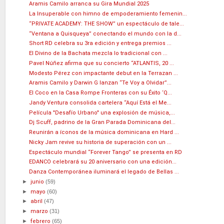
Aramis Camilo arranca su Gira Mundial 2025
La Insuperable con himno de empoderamiento femenin...
“PRIVATE ACADEMY: THE SHOW” un espectáculo de tale...
“Ventana a Quisqueya” conectando el mundo con la d...
Short RD celebra su 3ra edición y entrega premios ...
El Divino de la Bachata mezcla lo tradicional con ...
Pavel Núñez afirma que su concierto “ATLANTIS, 20 ...
Modesto Pérez con impactante debut en la Terrazan ...
Aramis Camilo y Darwin G lanzan “Te Voy a Olvidar”...
El Coco en la Casa Rompe Fronteras con su Éxito ‘Q...
Jandy Ventura consolida cartelera “Aquí Está el Me...
Película "Desafío Urbano" una explosión de música,...
Dj Scuff, padrino de la Gran Parada Dominicana del...
Reunirán a íconos de la música dominicana en Hard ...
Nicky Jam revive su historia de superación con un ...
Espectáculo mundial “Forever Tango” se presenta en RD
EDANCO celebrará su 20 aniversario con una edición...
Danza Contemporánea iluminará el legado de Bellas ...
►
junio
(59)
►
mayo
(60)
►
abril
(47)
►
marzo
(31)
►
febrero
(65)