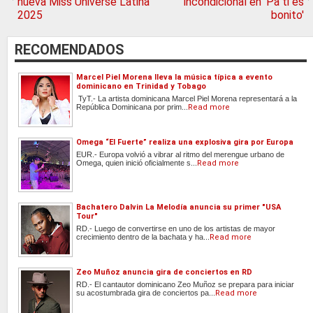
nueva Miss Universe Latina
incondicional en 'Pa ti es
2025
bonito'
RECOMENDADOS
Marcel Piel Morena lleva la música típica a evento
dominicano en Trinidad y Tobago
TyT.- La artista dominicana Marcel Piel Morena representará a la
República Dominicana por prim...
Read more
Omega “El Fuerte” realiza una explosiva gira por Europa
EUR.- Europa volvió a vibrar al ritmo del merengue urbano de
Omega, quien inició oficialmente s...
Read more
Bachatero Dalvin La Melodía anuncia su primer "USA
Tour"
RD.- Luego de convertirse en uno de los artistas de mayor
crecimiento dentro de la bachata y ha...
Read more
Zeo Muñoz anuncia gira de conciertos en RD
RD.- El cantautor dominicano Zeo Muñoz se prepara para iniciar
su acostumbrada gira de conciertos pa...
Read more