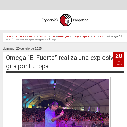
Home
»
conciertos
»
europa
»
festival
»
Gira
»
merengue
»
omega
»
popular
»
tour
»
urbano
»
Omega “El
Fuerte” realiza una explosiva gira por Europa
domingo, 20 de julio de 2025
20
Omega “El Fuerte” realiza una explosiva
Jul
gira por Europa
2025