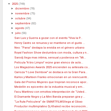
▼
2025
(749)
►
diciembre
(78)
►
noviembre
(75)
►
octubre
(94)
►
septiembre
(82)
►
agosto
(47)
▼
julio
(56)
San Luis y Guerra a gozar con el evento "Viva la P...
Henry Castro se renueva y se mantiene en el gusto ...
Neo: “Pana” destapa la envidia en el género urbano
Royal Fashion Show deslumbra con moda, cultura y n...
Sarodj llega mas intima, sensual y poderosa en “Mi...
Película "A tiro Limpio" reúne gran elenco de acto...
Los Magazines Awards 2025 encienden su antesala co...
Carroza "I Love Dembow" se destaca en la Gran Para...
Karlos y Marteen Franko emocionan en un reencuentr...
Gala del Premio Mujeres que Inspiran reconoce apor...
Medellín es epicentro de la industria musical y em...
Facu Martínez con emotiva interpretación de “Usted...
El Diamante Negro y La Mini Banda preparan gira y ...
“La Ruta Peliculera” de SMARTFILMSllega al Cibao
Productor multimplatino Dj Khaled recibe reconocim...