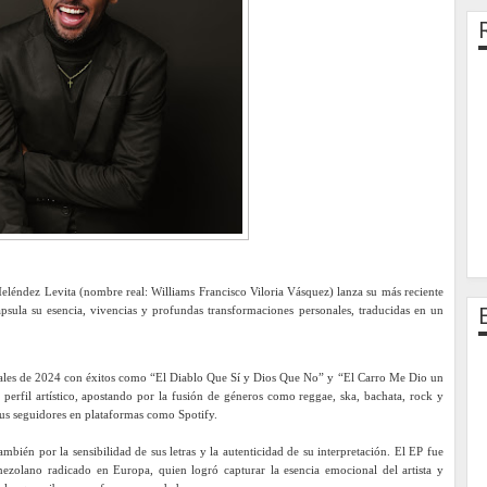
léndez Levita (nombre real: Williams Francisco Viloria Vásquez) lanza su más reciente
sula su esencia, vivencias y profundas transformaciones personales, traducidas en un
finales de 2024 con éxitos como “El Diablo Que Sí y Dios Que No” y “El Carro Me Dio un
perfil artístico, apostando por la fusión de géneros como reggae, ska, bachata, rock y
us seguidores en plataformas como Spotify.
mbién por la sensibilidad de sus letras y la autenticidad de su interpretación. El EP fue
zolano radicado en Europa, quien logró capturar la esencia emocional del artista y