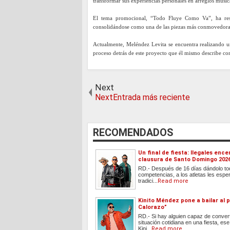
transformar sus experiencias personales en arreglos music
El tema promocional, “Todo Fluye Como Va”, ha reso
consolidándose como una de las piezas más conmovedora
Actualmente, Meléndez Levita se encuentra realizando u
proceso detrás de este proyecto que él mismo describe c
Next
NextEntrada más reciente
RECOMENDADOS
Un final de fiesta: Ilegales ence
clausura de Santo Domingo 202
RD.- Después de 16 días dándolo to
competencias, a los atletas les esper
tradici...
Read more
Kinito Méndez pone a bailar al p
Calorazo”
RD.- Si hay alguien capaz de convert
situación cotidiana en una fiesta, ese
Kini...
Read more