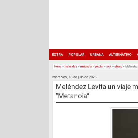
EXTRA
POPULAR
URBANA
ALTERNATIVO
Home
»
melendez
»
metanoia
»
popular
»
rock
»
urbano
»
Meléndez 
miércoles, 16 de julio de 2025
Meléndez Levita un viaje m
“Metanoia”