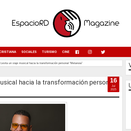
menu
CRISTIANA
SOCIALES
TURISMO
CINE
Levita un viaje musical hacia la transformación personal “Metanoia”
16
usical hacia la transformación personal
Jul
2025