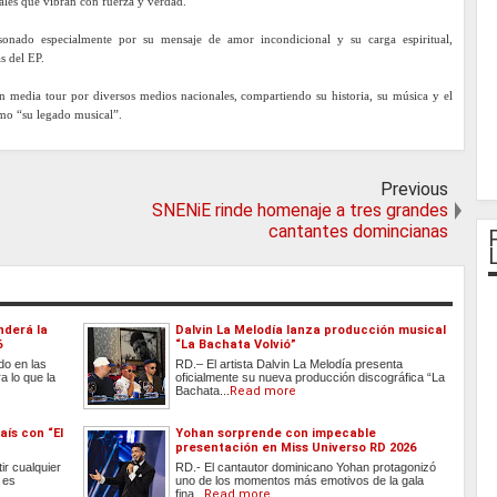
ales que vibran con fuerza y verdad.
nado especialmente por su mensaje de amor incondicional y su carga espiritual,
s del EP.
n media tour por diversos medios nacionales, compartiendo su historia, su música y el
omo “su legado musical”.
Previous
SNENiE rinde homenaje a tres grandes
cantantes domincianas
nderá la
Dalvin La Melodía lanza producción musical
6
“La Bachata Volvió”
do en las
RD.– El artista Dalvin La Melodía presenta
a lo que la
oficialmente su nueva producción discográfica “La
Bachata...
Read more
aís con “El
Yohan sorprende con impecable
presentación en Miss Universo RD 2026
ir cualquier
RD.- El cantautor dominicano Yohan protagonizó
 es
uno de los momentos más emotivos de la gala
fina...
Read more